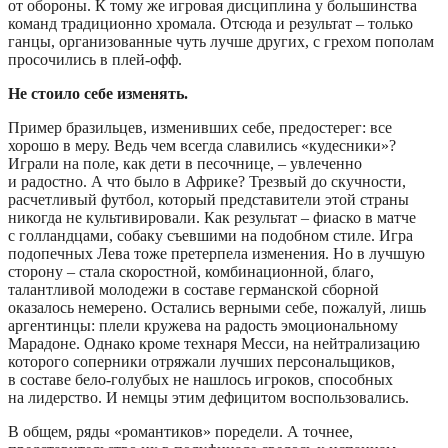
от обороны. К тому же игровая дисциплина у большинства
команд традиционно хромала. Отсюда и результат – только
ганцы, организованные чуть лучше других, с грехом пополам
просочились в плей-офф.
Не стоило себе изменять.
Пример бразильцев, изменивших себе, предостерег: все
хорошо в меру. Ведь чем всегда славились «кудесники»?
Играли на поле, как дети в песочнице, – увлеченно
и радостно. А что было в Африке? Трезвый до скучности,
расчетливый футбол, который представители этой страны
никогда не культивировали. Как результат – фиаско в матче
с голландцами, собаку съевшими на подобном стиле. Игра
подопечных Лева тоже претерпела изменения. Но в лучшую
сторону – стала скоростной, комбинационной, благо,
талантливой молодежи в составе германской сборной
оказалось немерено. Остались верными себе, пожалуй, лишь
аргентинцы: плели кружева на радость эмоциональному
Марадоне. Однако кроме технаря Месси, на нейтрализацию
которого соперники отряжали лучших персональщиков,
в составе бело-голубых не нашлось игроков, способных
на лидерство. И немцы этим дефицитом воспользовались.
В общем, ряды «романтиков» поредели. А точнее,