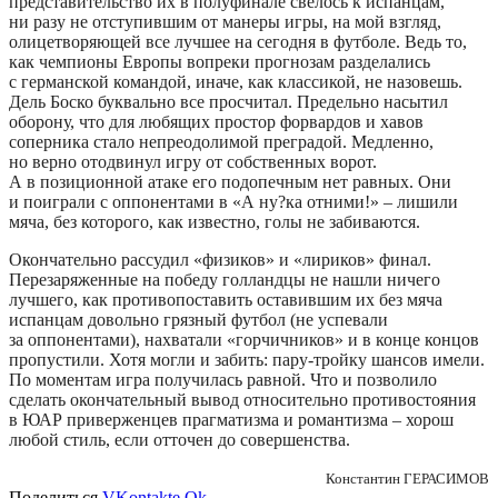
представительство их в полуфинале свелось к испанцам,
ни разу не отступившим от манеры игры, на мой взгляд,
олицетворяющей все лучшее на сегодня в футболе. Ведь то,
как чемпионы Европы вопреки прогнозам разделались
с германской командой, иначе, как классикой, не назовешь.
Дель Боско буквально все просчитал. Предельно насытил
оборону, что для любящих простор форвардов и хавов
соперника стало непреодолимой преградой. Медленно,
но верно отодвинул игру от собственных ворот.
А в позиционной атаке его подопечным нет равных. Они
и поиграли с оппонентами в «А ну?ка отними!» – лишили
мяча, без которого, как известно, голы не забиваются.
Окончательно рассудил «физиков» и «лириков» финал.
Перезаряженные на победу голландцы не нашли ничего
лучшего, как противопоставить оставившим их без мяча
испанцам довольно грязный футбол (не успевали
за оппонентами), нахватали «горчичников» и в конце концов
пропустили. Хотя могли и забить: пару-тройку шансов имели.
По моментам игра получилась равной. Что и позволило
сделать окончательный вывод относительно противостояния
в ЮАР приверженцев прагматизма и романтизма – хорош
любой стиль, если отточен до совершенства.
Константин ГЕРАСИМОВ
Поделиться
VKontakte
Ok