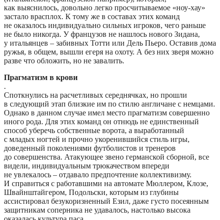
как выяснилось, довольно легко просчитываемое «ноу-хау»
застало врасплох. К тому же в составах этих команд
не оказалось индивидуально сильных игроков, чего раньше
не было никогда. У французов не нашлось нового Зидана,
у итальянцев – забивных Тотти или Дель Пьеро. Оставив дома
ружья, в общем, вышли егеря на охоту. А без них зверя можно
разве что обложить, но не завалить.
Прагматизм в крови
.
Споткнулись на расчетливых середнячках, но прошли
в следующий этап близкие им по стилю англичане с немцами.
Однако в данном случае имел место прагматизм совершенно
иного рода. Для этих команд он отнюдь не единственный
способ уберечь собственные ворота, а выработанный
с младых ногтей и прочно укоренившийся стиль игры,
доведенный поколениями футболистов и тренеров
до совершенства. Атакующее звено германской сборной, все
видели, индивидуальным трюкачеством впереди
не увлекалось – отдавало предпочтение коллективизму.
И справиться с работавшими на автомате Мюллером, Клозе,
Швайнштайгером, Подольски, которым из глубины
ассистировал безукоризненный Езил, даже густо посеянным
защитникам соперника не удавалось, настолько высока
оказалась культура паса.