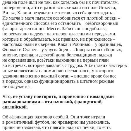
дела на поле шли не так, как хотелось бы их почитателям,
попеременно, а то и разом вспыхивали на поле Иньеста,
Вилья, Хави и результат не заставлял себя долго ждать.
Из матча в матч пытался освободиться от плотной опеки –
единственного способа его остановить – безоговорочный
фаворит аргентинцев Месси. Забить не сподобился,
но регулярно наделял партнеров классными передачами,
которые и обрабатывать, как правило, не приходилось –
настолько были выверены. Кака и Робинью – у бразильцев,
Форлан и Суарес – у уругвайцев… Лидеры своих сборных,
многие, правда, и десятой доли болельщицких надежд
не оправдавшие, все?таки выходили на первый план
во встречах, которые давались с трудом. А без таких мастеров
иные коллективы напоминали несчастного, у которого
удалили жизненно важный орган – внешне вроде бы все
в порядке, однако функционировать в штатном режиме
не получается.
Что, не устану повторять, и произошло с командами-
разочарованиями – итальянской, французской,
английской.
Об африканцах разговор особый. Они тоже играли
в романтичный футбол, но чрезмерно им увлекались,
привычно забывая, что плясать надо от печки, то есть