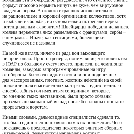
формул способно кормить ничуть не хуже, чем виртуозное
владение пером. А сколько игравших исключительно
на рационализме и хорошей организации коллективов, хотя
и выбыли из борьбы, но основательно потрепали нервы
потенциальным фаворитам! Швейцарцы победили испанцев,
хозяева первенства лихо разделались с французами, сербы –
с немцами… Иначе, как сенсациями, болельщики
случившееся не называли.
На мой же взгляд, ничего из ряда вон выходящего
не произошло. Просто тренеры, понимавшие, что ловить им
в ЮАР по большому счету нечего, привезли на чемпионат
команды, заведомо запрограммированные на игру
от обороны. Было очевидно: готовили они подопечных
для массированных, плотных, жестких действий на своей
половине поля и мгновенных контратак – единственного
способа забить гол именитым соперникам, которые,
по мнению таких наставников, были просто обязаны
прозевать неожиданный выпад после бесплодных попыток
прорваться к воротам.
Иными словами, дальновидные специалисты сделали то,
что было единственно правильным в их положении. Чего
не скажешь о предводителях некоторых элитных сборных
(итальянской, французской например), которых,