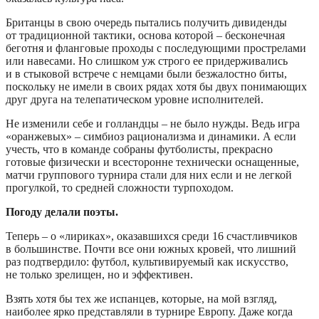
Британцы в свою очередь пытались получить дивиденды
от традиционной тактики, основа которой – бесконечная
беготня и фланговые проходы с последующими прострелами
или навесами. Но слишком уж строго ее придерживались
и в стыковой встрече с немцами были безжалостно биты,
поскольку не имели в своих рядах хотя бы двух понимающих
друг друга на телепатическом уровне исполнителей.
Не изменили себе и голландцы – не было нужды. Ведь игра
«оранжевых» – симбиоз рационализма и динамики. А если
учесть, что в команде собраны футболисты, прекрасно
готовые физически и всесторонне технически оснащенные,
матчи группового турнира стали для них если и не легкой
прогулкой, то средней сложности турпоходом.
Погоду делали поэты.
Теперь – о «лириках», оказавшихся среди 16 счастливчиков
в большинстве. Почти все они южных кровей, что лишний
раз подтвердило: футбол, культивируемый как искусство,
не только зрелищен, но и эффективен.
Взять хотя бы тех же испанцев, которые, на мой взгляд,
наиболее ярко представляли в турнире Европу. Даже когда