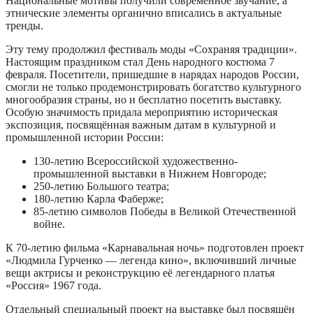
Национальные мотивы получили современное звучание, а
этнические элементы органично вписались в актуальные
тренды.
Эту тему продолжил фестиваль моды «Сохраняя традиции».
Настоящим праздником стал День народного костюма 7
февраля. Посетители, пришедшие в нарядах народов России,
смогли не только продемонстрировать богатство культурного
многообразия страны, но и бесплатно посетить выставку.
Особую значимость придала мероприятию историческая
экспозиция, посвящённая важным датам в культурной и
промышленной истории России:
130-летию Всероссийской художественно-
промышленной выставки в Нижнем Новгороде;
250-летию Большого театра;
180-летию Карла Фаберже;
85-летию символов Победы в Великой Отечественной
войне.
К 70-летию фильма «Карнавальная ночь» подготовлен проект
«Людмила Гурченко — легенда кино», включивший личные
вещи актрисы и реконструкцию её легендарного платья
«Россия» 1967 года.
Отдельный специальный проект на выставке был посвящён