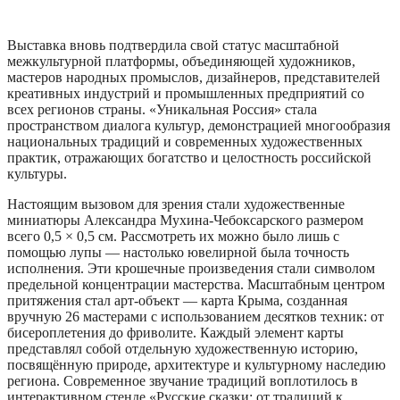
Выставка вновь подтвердила свой статус масштабной
межкультурной платформы, объединяющей художников,
мастеров народных промыслов, дизайнеров, представителей
креативных индустрий и промышленных предприятий со
всех регионов страны. «Уникальная Россия» стала
пространством диалога культур, демонстрацией многообразия
национальных традиций и современных художественных
практик, отражающих богатство и целостность российской
культуры.
Настоящим вызовом для зрения стали художественные
миниатюры Александра Мухина-Чебоксарского размером
всего 0,5 × 0,5 см. Рассмотреть их можно было лишь с
помощью лупы — настолько ювелирной была точность
исполнения. Эти крошечные произведения стали символом
предельной концентрации мастерства. Масштабным центром
притяжения стал арт-объект — карта Крыма, созданная
вручную 26 мастерами с использованием десятков техник: от
бисероплетения до фриволите. Каждый элемент карты
представлял собой отдельную художественную историю,
посвящённую природе, архитектуре и культурному наследию
региона. Современное звучание традиций воплотилось в
интерактивном стенде «Русские сказки: от традиций к