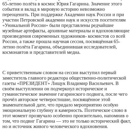
65-летию полёта в космос Юрия Гагарина. Значение этого
события и вклад в мировую историю невозможно
переоценить. При поддержке Академии наук России и при
участии Петровской академии наук и искусств посетителям
«Уникальной России» были представлены редчайшие
музейные артефакты, архивные материалы и вдохновляющие
произведения современных художников- космистов со всей
России, а также прошла научная сессия, посвящённая 65-
летию полёта Гагарина, объединившая исследователей,
космонавтов и представителей медиа.
С приветственным словом на сессии выступил первый
заместитель главного редактора общественно-политической
газеты «ПРЕЗИДЕНТ» Лищук Владимир Васильевич. В
своём выступлении он подчеркнул историческое и
гуманистическое значение гагаринского подвига, после чего
прочёл авторское четверостишие, посвящённое этой
знаменательной дате, что придало мероприятию особую
эмоциональную глубину и камерность. Поэтическое слово в
этот момент прозвучало особенно пронзительно, напомнив о
том, что подвиг Гагарина — это не только исторический факт,
но и источник живого человеческого вдохновения.