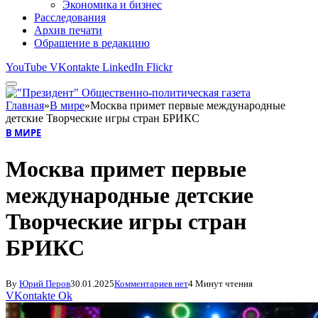
Экономика и бизнес
Расследования
Архив печати
Обращение в редакцию
YouTube
VKontakte
LinkedIn
Flickr
Главная
»
В мире
»
Москва примет первые международные
детские Творческие игры стран БРИКС
В МИРЕ
Москва примет первые
международные детские
Творческие игры стран
БРИКС
By
Юрий Перов
30.01.2025
Комментариев нет
4 Минут чтения
VKontakte
Ok