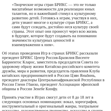
«Творческие игры стран БРИКС — это не только
масштабные возможности для реализации юных
талантов, но и важнейший стимул к культурному
развитию детей. Готовясь к играм, участвуя в них,
дети узнают многое о культуре стран БРИКС, а
сами будут созидать, достойно неся культуру своей
страны. Этот опыт они пронесут через всю жизнь
в будущее, которое будут создавать на понимании
значимости культурных ценностей и
взаимоуважении к ним».
Об этапах проведения Игр в странах БРИКС рассказали
президент БРИКС Центр Россия-Бразилия Висенте
Барриентос Кларос, заместитель председателя Совета по
здоровому образу жизни Китайско-российского комитета
дружбы, мира и развития, председатель правления Клуба
китайских предпринимателей в России Цзян Яньбинь,
президент диаспоры Центральноафриканской Республики в
России Гленн Гбанхо, президент Ассоциации эфиопской
общины в России Зенебе Кинфу.
Принять участие в Играх смогут дети от 8 до 18 лет в
следующих основных номинациях: вокал, хореография,
инструментальный и оригинальный жанры, театральное
искусство, художественное творчество, искусство в спорте,