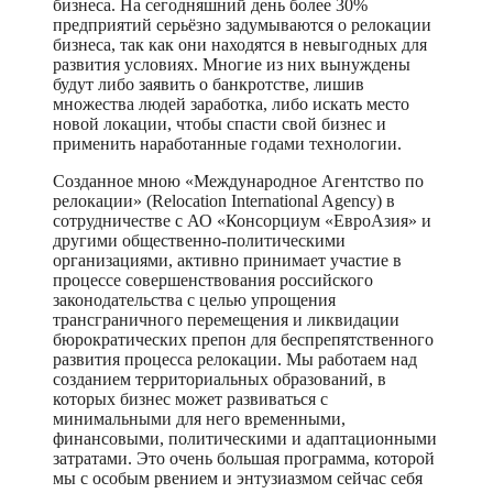
бизнеса. На сегодняшний день более 30%
предприятий серьёзно задумываются о релокации
бизнеса, так как они находятся в невыгодных для
развития условиях. Многие из них вынуждены
будут либо заявить о банкротстве, лишив
множества людей заработка, либо искать место
новой локации, чтобы спасти свой бизнес и
применить наработанные годами технологии.
Созданное мною «Международное Агентство по
релокации» (Relocation International Agency) в
сотрудничестве с АО «Консорциум «ЕвроАзия» и
другими общественно-политическими
организациями, активно принимает участие в
процессе совершенствования российского
законодательства с целью упрощения
трансграничного перемещения и ликвидации
бюрократических препон для беспрепятственного
развития процесса релокации. Мы работаем над
созданием территориальных образований, в
которых бизнес может развиваться с
минимальными для него временными,
финансовыми, политическими и адаптационными
затратами. Это очень большая программа, которой
мы с особым рвением и энтузиазмом сейчас себя