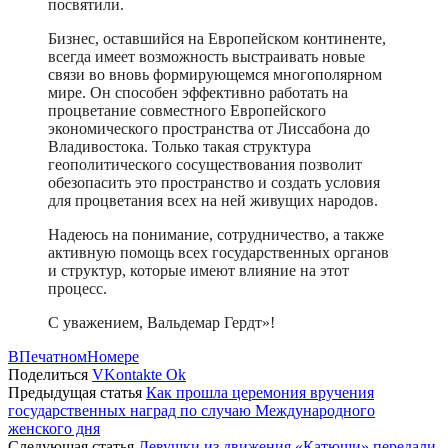
посвятили.
Бизнес, оставшийся на Европейском континенте,
всегда имеет возможность выстраивать новые
связи во вновь формирующемся многополярном
мире. Он способен эффективно работать на
процветание совместного Европейского
экономического пространства от Лиссабона до
Владивостока. Только такая структура
геополитического сосуществования позволит
обезопасить это пространство и создать условия
для процветания всех на ней живущих народов.
Надеюсь на понимание, сотрудничество, а также
активную помощь всех государственных органов
и структур, которые имеют влияние на этот
процесс.
С уважением, Вальдемар Гердт»!
ВПечатномНомере
Поделиться
VKontakte
Ok
Предыдущая статья
Как прошла церемония вручения
государственных наград по случаю Международного
женского дня
Следующая статья
Девушки из движения «Катюши» передали