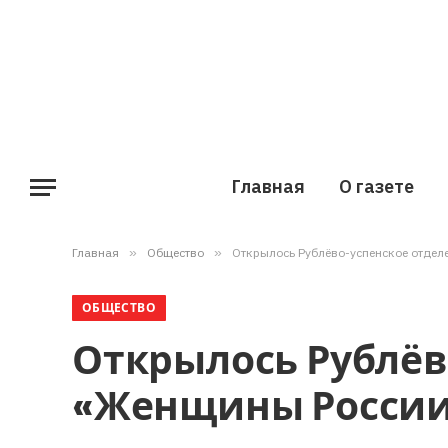
Главная
О газете
Главная
»
Общество
»
Открылось Рублёво-успенское отде
ОБЩЕСТВО
Открылось Рублёв
«Женщины Росси