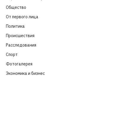
Общество
(652)
От первого лица
(40)
Политика
(282)
Происшествия
(107)
Расследования
(91)
Спорт
(57)
Фотогалерея
(6)
Экономика и бизнес
(252)