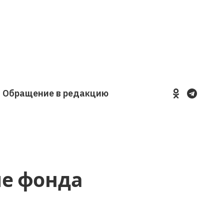
Обращение в редакцию
YouTube
VKontakte
LinkedIn
Flickr
ие фонда