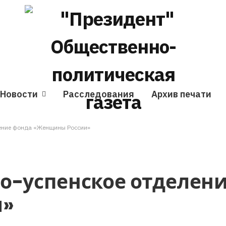
Новости
Расследования
Архив печати
ление фонда «Женщины России»
о-успенское отделен
и»