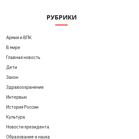
РУБРИКИ
Армия и ВПК
(252)
В мире
(101)
Главная новость
(4 664)
Дети
(41)
Закон
(318)
Здравоохранение
(83)
Интервью
(63)
История России
(39)
Культура
(261)
Новости президента
(329)
Образование и наука
(98)