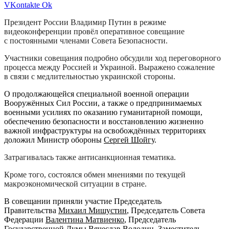
VKontakte
Ok
Президент России Владимир Путин в режиме
видеоконференции провёл оперативное совещание
с постоянными членами Совета Безопасности.
Участники совещания подробно обсудили ход переговорного
процесса между Россией и Украиной. Выражено сожаление
в связи с медлительностью украинской стороны.
О продолжающейся специальной военной операции
Вооружённых Сил России, а также о предпринимаемых
военными усилиях по оказанию гуманитарной помощи,
обеспечению безопасности и восстановлению жизненно
важной инфраструктуры на освобождённых территориях
доложил Министр обороны
Сергей Шойгу
.
Затрагивалась также антисанкционная тематика.
Кроме того, состоялся обмен мнениями по текущей
макроэкономической ситуации в стране.
В совещании приняли участие Председатель
Правительства
Михаил Мишустин
, Председатель Совета
Федерации
Валентина Матвиенко
, Председатель
Государственной Думы
Вячеслав Володин
, Заместитель