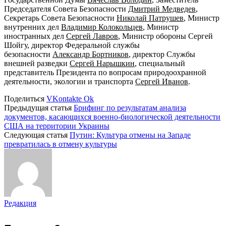
Председателя Совета Безопасности
Дмитрий Медведев
,
Секретарь Совета Безопасности
Николай Патрушев
, Министр
внутренних дел
Владимир Колокольцев
, Министр
иностранных дел
Сергей Лавров
, Министр обороны Сергей
Шойгу, директор Федеральной службы
безопасности
Александр Бортников
, директор Службы
внешней разведки
Сергей Нарышкин
, специальный
представитель Президента по вопросам природоохранной
деятельности, экологии и транспорта
Сергей Иванов
.
Поделиться
VKontakte
Ok
Предыдущая статья
Брифинг по результатам анализа
документов, касающихся военно-биологической деятельности
США на территории Украины
Следующая статья
Путин: Культура отмены на Западе
превратилась в отмену культуры
Редакция