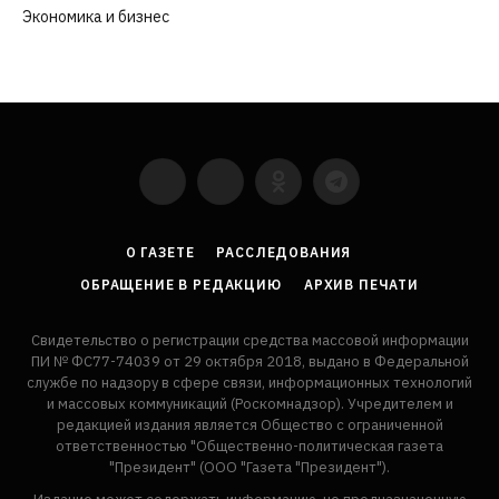
Экономика и бизнес
(252)
YouTube
VKontakte
LinkedIn
Flickr
О ГАЗЕТЕ
РАССЛЕДОВАНИЯ
ОБРАЩЕНИЕ В РЕДАКЦИЮ
АРХИВ ПЕЧАТИ
Свидетельство о регистрации средства массовой информации
ПИ № ФС77-74039 от 29 октября 2018, выдано в Федеральной
службе по надзору в сфере связи, информационных технологий
и массовых коммуникаций (Роскомнадзор). Учредителем и
редакцией издания является Общество с ограниченной
ответственностью "Общественно-политическая газета
"Президент" (ООО "Газета "Президент").