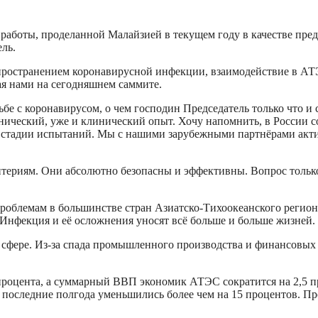
работы, проделанной Малайзией в текущем году в качестве пре
ль.
спространением коронавирусной инфекции, взаимодействие в АТЭ
ая нами на сегодняшнем саммите.
бе с коронавирусом, о чем господин Председатель только что и 
нический, уже и клинический опыт. Хочу напомнить, в России 
 стадии испытаний. Мы с нашими зарубежными партнёрами акти
ериям. Они абсолютно безопасны и эффективны. Вопрос только 
проблемам в большинстве стран Азиатско-Тихоокеанского регио
 Инфекция и её осложнения уносят всё больше и больше жизней.
фере. Из-за спада промышленного производства и финансовых н
процента, а суммарный ВВП экономик АТЭС сократится на 2,5 пр
а последние полгода уменьшились более чем на 15 процентов. 