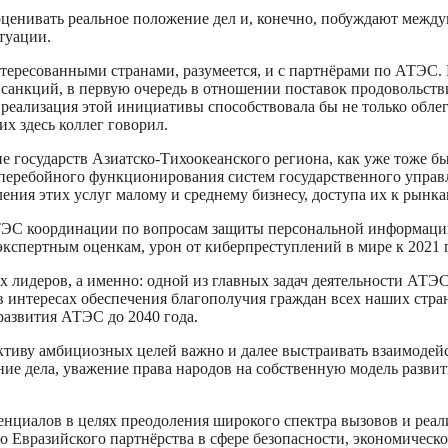
енивать реальное положение дел и, конечно, побуждают междун
туации.
тересованными странами, разумеется, и с партнёрами по АТЭС. 
санкций, в первую очередь в отношении поставок продовольстви
о реализация этой инициативы способствовала бы не только обл
х здесь коллег говорил.
ие государств Азиатско-Тихоокеанского региона, как уже тоже б
еребойного функционирования систем государственного управле
ения этих услуг малому и среднему бизнесу, доступа их к рынка
ТЭС координации по вопросам защиты персональной информации
экспертным оценкам, урон от киберпреступлений в мире к 2021 
ях лидеров, а именно: одной из главных задач деятельности АТЭ
в интересах обеспечения благополучия граждан всех наших стра
развития АТЭС до 2040 года.
ктиву амбициозных целей важно и далее выстраивать взаимодей
ние дела, уважение права народов на собственную модель развит
енциалов в целях преодоления широкого спектра вызовов и реал
 Евразийского партнёрства в сфере безопасности, экономическо