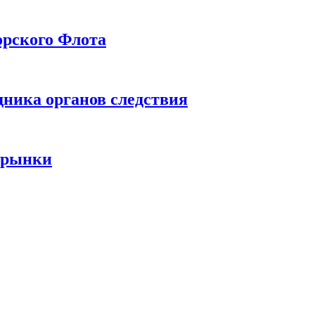
орского Флота
дника органов следствия
 рынки