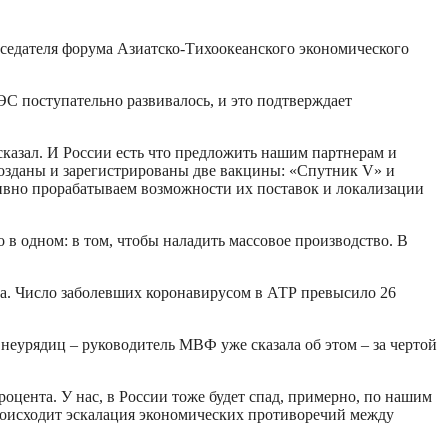
дседателя форума Азиатско-Тихоокеанского экономического
С поступательно развивалось, и это подтверждает
сказал. И России есть что предложить нашим партнерам и
созданы и зарегистрированы две вакцины: «Спутник V» и
вно прорабатываем возможности их поставок и локализации
в одном: в том, чтобы наладить массовое производство. В
на. Число заболевших коронавирусом в АТР превысило 26
еурядиц – руководитель МВФ уже сказала об этом – за чертой
оцента. У нас, в России тоже будет спад, примерно, по нашим
Происходит эскалация экономических противоречий между