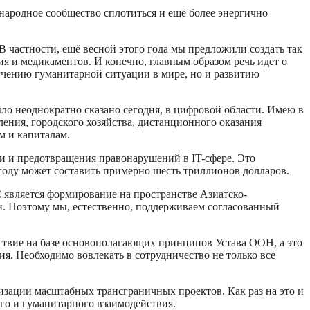
ародное сообщество сплотиться и ещё более энергично
В частности, ещё весной этого года мы предложили создать так
я и медикаментов. И конечно, главным образом речь идет о
егчению гуманитарной ситуации в мире, но и развитию
ыло неоднократно сказано сегодня, в цифровой области. Имею в
ния, городского хозяйства, дистанционного оказания
м и капиталам.
 и предотвращения правонарушений в IT-сфере. Это
году может составить примерно шесть триллионов долларов.
С является формирование на пространстве Азиатско-
н. Поэтому мы, естественно, поддерживаем согласованный
ствие на базе основополагающих принципов Устава ООН, а это
ия. Необходимо вовлекать в сотрудничество не только все
изации масштабных трансграничных проектов. Как раз на это и
го и гуманитарного взаимодействия.