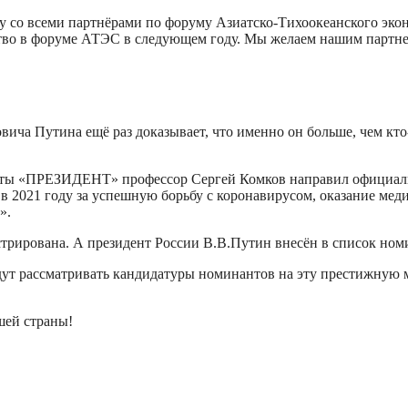
у со всеми партнёрами по форуму Азиатско-Тихоокеанского экон
ство в форуме АТЭС в следующем году. Мы желаем нашим партне
ча Путина ещё раз доказывает, что именно он больше, чем кто
зеты «ПРЕЗИДЕНТ» профессор Сергей Комков направил официал
 2021 году за успешную борьбу с коронавирусом, оказание мед
».
стрирована. А президент России В.В.Путин внесён в список но
будут рассматривать кандидатуры номинантов на эту престижну
шей страны!