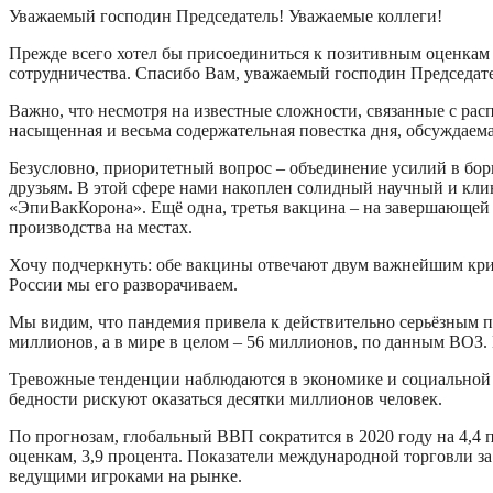
Уважаемый господин Председатель! Уважаемые коллеги!
Прежде всего хотел бы присоединиться к позитивным оценкам 
сотрудничества. Спасибо Вам, уважаемый господин Председате
Важно, что несмотря на известные сложности, связанные с ра
насыщенная и весьма содержательная повестка дня, обсуждаем
Безусловно, приоритетный вопрос – объединение усилий в борь
друзьям. В этой сфере нами накоплен солидный научный и кли
«ЭпиВакКорона». Ещё одна, третья вакцина – на завершающей
производства на местах.
Хочу подчеркнуть: обе вакцины отвечают двум важнейшим крит
России мы его разворачиваем.
Мы видим, что пандемия привела к действительно серьёзным 
миллионов, а в мире в целом – 56 миллионов, по данным ВОЗ.
Тревожные тенденции наблюдаются в экономике и социальной с
бедности рискуют оказаться десятки миллионов человек.
По прогнозам, глобальный ВВП сократится в 2020 году на 4,4 
оценкам, 3,9 процента. Показатели международной торговли з
ведущими игроками на рынке.