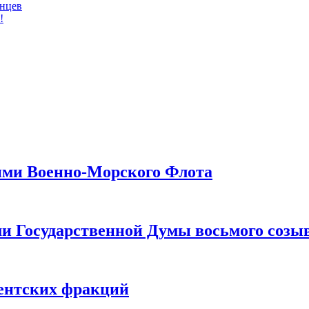
инцев
!
ими Военно-Морского Флота
ами Государственной Думы восьмого созы
ментских фракций