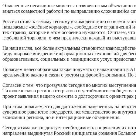
Отмеченные негативные моменты позволяют нам объективно оц
заняться совместной работой по выправлению сложившейся си
Россия готова к самому тесному взаимодействию со всеми заин
называемые «зелёные коридоры», свободные от ограничений и 
тех странах, которые в этом особенно нуждаются. Считаем, чт
глобальной торговли, о чем практически каждый из выступавши
На наш взгляд, всё более актуальным становится взаимодейств
виду широкое внедрение информационных технологий для бесп
образовательных, социальных и медицинских услуг, предоставл
Полагаем целесообразным также подумать о налаживании в А
чрезвычайно важно в связи с ростом цифровой экономики. По 
Согласен с тем, что прозвучало сегодня во многих выступлени
Тихоокеанского региона открытого и устойчивого сообщества 
проект заявления нашего саммита о долгосрочных ориентирах 
При этом полагаем, что для достижения намеченных на перспе
суверенное равенство государств, невмешательство во внутрен
экономики региона, но и интеграционные объединения.
Сегодня сама жизнь диктует необходимость сопряжения их пот
направлена выдвинутая Россией инициатива создания Большого