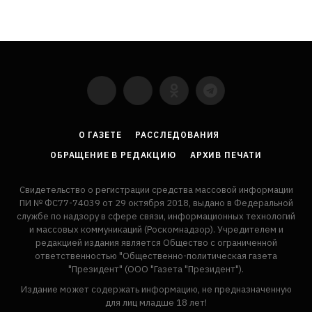
YouTube
VKontakte
LinkedIn
Flickr
О ГАЗЕТЕ
РАССЛЕДОВАНИЯ
ОБРАЩЕНИЕ В РЕДАКЦИЮ
АРХИВ ПЕЧАТИ
Свидетельство о регистрации средства массовой информации
ПИ № ФС77-74039 от 29 октября 2018, выдано в Федеральной
службе по надзору в сфере связи, информационных технологий
и массовых коммуникаций (Роскомнадзор). Учредителем и
редакцией издания является Общество с ограниченной
ответственностью "Общественно-политическая газета
"Президент" (ООО "Газета "Президент").
Издание может содержать информацию, не предназначенную
для лиц младше 18 лет!