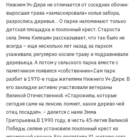
Нижнем Уч-Дере не отличается от соседних обочин:
выросшая трава «замаскировала» колья забора,
разрослись деревья… О парке напоминают только
детская площадка и поклонный крест. Староста
села Эмма Килешян рассказывает, что так было не
всегда – еще несколько лет назад за парком
ухаживали, регулярно косили траву и подравнивали
деревьеца. А потом у сельского парка вместе с
памятником появился «собственник».Сам парк
разбит в 1970-е годы жителями Нижнего Уч-Дере. В
его закладке активно участвовали ветераны
Великой Отечественной. «Старожилы, которые
сегодня сами на пенсии, помнят, какое дерево чей
отец посадил», – делится с нами Эмма
Григорьевна.В 1990 году, в честь 45-летия Великой
Победы, селяне установили поклонный крест из
мраморной крошки. Его посвятили 31 жителю села,