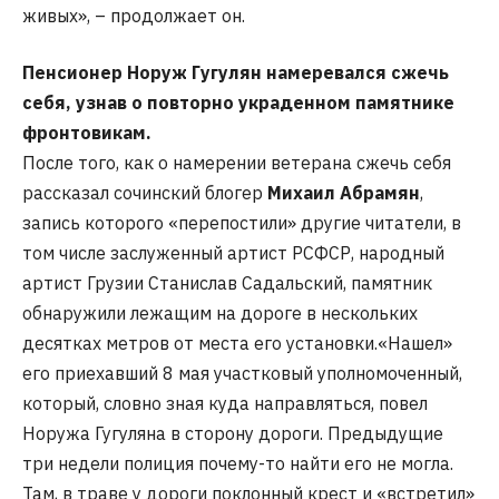
живых», – продолжает он.
Пенсионер Норуж Гугулян намеревался сжечь
себя, узнав о повторно украденном памятнике
фронтовикам.
После того, как о намерении ветерана сжечь себя
рассказал сочинский блогер
Михаил Абрамян
,
запись которого «перепостили» другие читатели, в
том числе заслуженный артист РСФСР, народный
артист Грузии Станислав Садальский, памятник
обнаружили лежащим на дороге в нескольких
десятках метров от места его установки.«Нашел»
его приехавший 8 мая участковый уполномоченный,
который, словно зная куда направляться, повел
Норужа Гугуляна в сторону дороги. Предыдущие
три недели полиция почему-то найти его не могла.
Там, в траве у дороги поклонный крест и «встретил»