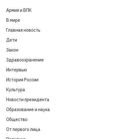
Армия и ВПК
(252)
В мире
(101)
Главная новость
(4 664)
Дети
(41)
Закон
(318)
Здравоохранение
(83)
Интервью
(63)
История России
(39)
Культура
(261)
Новости президента
(329)
Образование и наука
(98)
Общество
(652)
От первого лица
(40)