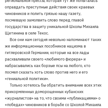
региональной прессы, которая тут же попыталась
оправдать преступные действия своих краевых
чиновников и полить грязью нашу газету,
посмевшую замолвить слово перед главой
государства в защиту уникальной Школы Михаила
Щетинина в селе Текос.
Все они нам сегодня невольно напоминают таких
же информационных пособников нацизма в
гитлеровской Германии, которые на все лады
расхваливали своего «любимого фюрера» и
набрасывались как борзые псы на любого, кто
посмел сказать хоть слово против него и его
«гениальной политики».
Только хотелось бы обратить внимание всех этих
прикормленных доморощенных кубанских
«журналистов» на то, что своими «публикациями» о
«победах» чиновников в борьбе со Школой Михаила