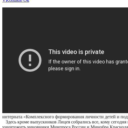
VKontakte
Ok
интерната «Комплексного формирования личности детей и под
Здесь кроме выпускников Лицея собрались все, кому сегодня 
уничтожить чиновники Минпроса России и Минобра Краснода