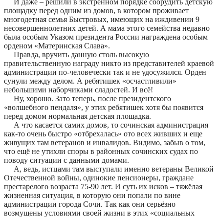
И даже – решили в экстренном порядке соорудить детскую
площадку перед одним из домов, в котором проживает
многодетная семья Быстровых, имеющих на иждивении 9
несовершеннолетних детей. А мама этого семейства недавно
была особым Указом президента России награждена особым
орденом «Материнская Слава».
Правда, вручить данную столь высокую
правительственную награду никто из представителей краевой
администрации по-человечески так и не удосужился. Орден
сунули между делом. А ребятишек «осчастливили»
небольшими наборчиками сладостей. И всё!
Ну, хорошо. Зато теперь, после президентского
«волшебного пендаля», у этих ребятишек хотя бы появится
перед домом нормальная детская площадка.
А что касается самих домов, то сочинская администрация
как-то очень быстро «отбрехалась» ото всех живших и еще
живущих там ветеранов и инвалидов. Видимо, забыв о том,
что ещё не утихли споры в районных сочинских судах по
поводу ситуации с данными домами.
А, ведь, истцами там выступали именно ветераны Великой
Отечественной войны, одинокие пенсионеры, граждане
престарелого возраста 75-90 лет. И суть их исков – тяжёлая
жизненная ситуация, в которую они попали по вине
администрации города Сочи. Так как они серьёзно
возмущены условиями своей жизни в этих «социальных