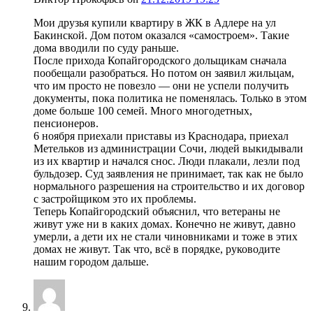
Мои друзья купили квартиру в ЖК в Адлере на ул
Бакинской. Дом потом оказался «самостроем». Такие
дома вводили по суду раньше.
После прихода Копайгородского дольщикам сначала
пообещали разобраться. Но потом он заявил жильцам,
что им просто не повезло — они не успели получить
документы, пока политика не поменялась. Только в этом
доме больше 100 семей. Много многодетных,
пенсионеров.
6 ноября приехали приставы из Краснодара, приехал
Метельков из администрации Сочи, людей выкидывали
из их квартир и начался снос. Люди плакали, лезли под
бульдозер. Суд заявления не принимает, так как не было
нормального разрешения на строительство и их договор
с застройщиком это их проблемы.
Теперь Копайгородский объяснил, что ветераны не
живут уже ни в каких домах. Конечно не живут, давно
умерли, а дети их не стали чиновниками и тоже в этих
домах не живут. Так что, всё в порядке, руководите
нашим городом дальше.