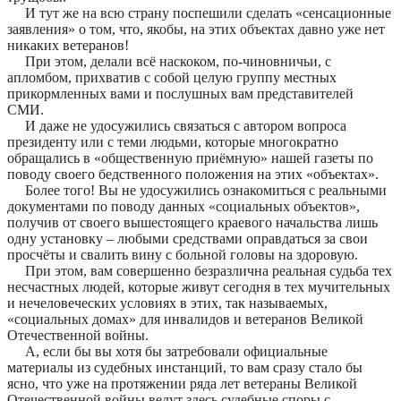
И тут же на всю страну поспешили сделать «сенсационные
заявления» о том, что, якобы, на этих объектах давно уже нет
никаких ветеранов!
При этом, делали всё наскоком, по-чиновничьи, с
апломбом, прихватив с собой целую группу местных
прикормленных вами и послушных вам представителей
СМИ.
И даже не удосужились связаться с автором вопроса
президенту или с теми людьми, которые многократно
обращались в «общественную приёмную» нашей газеты по
поводу своего бедственного положения на этих «объектах».
Более того! Вы не удосужились ознакомиться с реальными
документами по поводу данных «социальных объектов»,
получив от своего вышестоящего краевого начальства лишь
одну установку – любыми средствами оправдаться за свои
просчёты и свалить вину с больной головы на здоровую.
При этом, вам совершенно безразлична реальная судьба тех
несчастных людей, которые живут сегодня в тех мучительных
и нечеловеческих условиях в этих, так называемых,
«социальных домах» для инвалидов и ветеранов Великой
Отечественной войны.
А, если бы вы хотя бы затребовали официальные
материалы из судебных инстанций, то вам сразу стало бы
ясно, что уже на протяжении ряда лет ветераны Великой
Отечественной войны ведут здесь судебные споры с