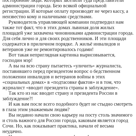
посторонние люди. Которых заселили туда представители
администрации города. Безо всякой официальной
регистрации. И которые оплату производят не через кассу, а
неизвестно кому и наличными средствами.
Руководитель управляющей компании подтвердил нам
также тот факт, что в этих домах львиная доля жилых
площадей уже захвачена чиновниками администрации города.
Для себя лично и для своих родственников. И эти площади
содержатся в приличном порядке. А жильё инвалидов и
ветеранов уже не ремонтировалось годами!
Вот такая неприглядная картинка вырисовывается,
господин мэр!
А вы на всю страну пытаетесь «уличить» журналиста,
поставившего перед президентом вопрос о бедственном
положении инвалидов и ветеранов войны в этих
«социальных домах» в «подтасовке фактов» и в том, что
журналист «вводит президента страны в заблуждение».
Так кто из нас вводит страну и президента России в
заблуждение?!
И как вам после всего подобного будет не стыдно смотреть
в глаза этим уважаемым людям?
Вы недавно начали свою карьеру на посту столь значимого
и столь важного для России города, каковым является город
Сочи. Но, как показывает практика, начали её весьма
неудачно.