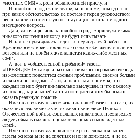
«местных СМИ» к роли обыкновенной прислуги.
И подобного рода «прислуга», конечно же, никогда и ни
при каких обстоятельствах не поставит перед руководством
региона или соответствующего муниципалитета ни одного
насущного вопроса.
Да и, жители региона к подобного рода «прислужникам»
никакого почтения никогда не будут испытывать.
И нам не приходилось видеть за период своей работы в
Краснодарском крае с июня этого года чтобы жители шли на
встречи или на приём к журналистам каких-либо местных
СМИ.
А, вот, в «общественной приёмной» газеты
«ПРЕЗИДЕНТ» каждый раз выстраивалась огромная очередь
из желающих поделиться своими проблемами, своими болями
и своими невзгодами. И люди шли к нам, понимая, что
каждый из них будет внимательно выслушан, и что каждому
из них редакция нашей газеты постарается хотя бы чем-то
оказать реальную помощь.
Именно поэтому в распоряжении нашей газеты на сегодня
оказались реальные факты из жизни ветеранов Великой
Отечественной войны, социальных инвалидов, престарелых
людей, обманутых жилищных дольщиков и многодетных
семей.
Именно поэтому журналистские расследования нашей
газеты основаны не на сплетнях и не на домыслах, и не на