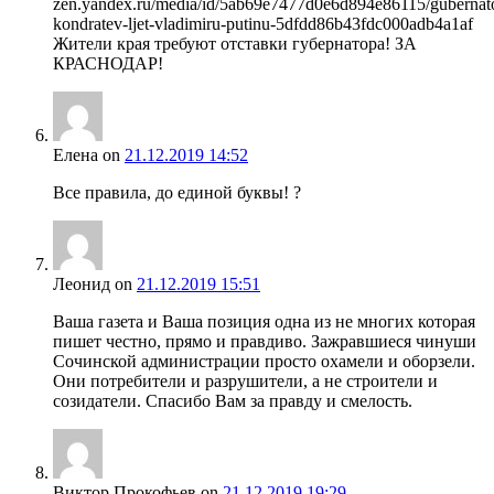
zen.yandex.ru/media/id/5ab69e7477d0e6d894e86115/gubernat
kondratev-ljet-vladimiru-putinu-5dfdd86b43fdc000adb4a1af
Жители края требуют отставки губернатора! ЗА
КРАСНОДАР!
Елена
on
21.12.2019 14:52
Все правила, до единой буквы! ?
Леонид
on
21.12.2019 15:51
Ваша газета и Ваша позиция одна из не многих которая
пишет честно, прямо и правдиво. Зажравшиеся чинуши
Сочинской администрации просто охамели и оборзели.
Они потребители и разрушители, а не строители и
созидатели. Спасибо Вам за правду и смелость.
Виктор Прокофьев
on
21.12.2019 19:29