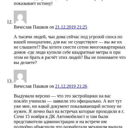
показывает истину!
Вячеслав Пашков
on
21.12.2019 21:25
А тысячи людей, чьи дома сейчас под угрозой сноса по
вашей инициативе, для вас не существуют — вы же их
не слышите!? Вы хотите снести сотни многоквартирных
домов -где люди купили себе квадратные метры и при
этом не брать в расчёт этих людей? Вы не понимаете что
вы делаете?
Вячеслав Пашков
on
21.12.2019 21:26
Выдумали версию — что это застройщики на вас
поклёп учинили — заявили это официально. А вот тут
уже мне, ни какой документ показывающий истину не
нужен. Я лично был на встречах которые проходили в г.
Сочи 15 ноября в ДК Автомобилист и там были
представители администрации и на встрече им
подробно объяснили что разработали механизм выхода