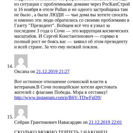
из ситуации с проблемными домами через РосКапСтрой
и 16 ноября в отеле Pullan и не одного застройщика там
не было , а были ЛЮДИ — чьи дома вы хотите сносить
и именно эти люди обратились со своими проблемами в
Газету "Президент". Вобщем всё что я узнал за
последние 3 года о Сочи — это коррупция космических
масштабов. И Сергей Константинович — гормко в
полный рост не боясь вас — заявил об этом президенту
и всей стране. За что ему низкий поклон.
Оксана
on
21.12.2019 21:27
Вот истинное отношение сочинской власти к
ветеранам.В Сочи полицейские хотели арестовать
жителей с флагами Победы. Мэра в отставку!
http://www.instagram.com/p/B6V-TDwFgD9/
Сейран Грантикович Навасардян
on
21.12.2019 22:01
СКОЛЬКО МОЖНО ТЕРПЕТЬ ? НАКОНЕЦ