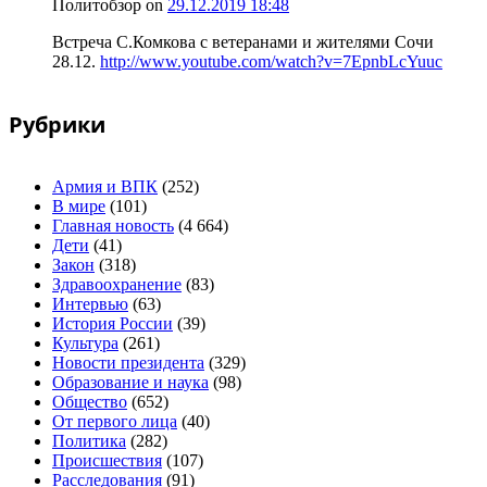
Политобзор
on
29.12.2019 18:48
Встреча С.Комкова с ветеранами и жителями Сочи
28.12.
http://www.youtube.com/watch?v=7EpnbLcYuuc
Рубрики
Армия и ВПК
(252)
В мире
(101)
Главная новость
(4 664)
Дети
(41)
Закон
(318)
Здравоохранение
(83)
Интервью
(63)
История России
(39)
Культура
(261)
Новости президента
(329)
Образование и наука
(98)
Общество
(652)
От первого лица
(40)
Политика
(282)
Происшествия
(107)
Расследования
(91)