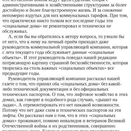
административными и хозяйственными структурами за более
достойную и более благоустроенную жизнь. И за снижение
непомерно вздутых для них коммунальных тарифов. При том,
что практически никто толком все последние годы эти
«социальные дома» не ремонтировал и технически не
обслуживал.
А, если бы вы обратились к автору вопроса, то узнали бы
от него, что к нему на личный приём приходил даже
руководитель коммунальной управляющей компании, которая
с лета текущего года обслуживает данные «социальные
объекты». И этот руководитель поведал нашей редакции
потрясающую картину страшной бесхозяйственности, которая
творилась на столь важных «социальных объектах» все
предыдущие годы.
Руководитель управляющей компании рассказал нашей
газете о том, что принял оба «социальных дома» без какой-
либо технической документации и без официальных
технических паспортов. О том, что лифтовое хозяйство в этих
домах, как говорят в подобного рода случаях, «дышит на
ладан». А отремонтировать его нет никакой возможности.
Потому что нет даже схем и технических паспортов на эти
лифты. Он рассказал нам о том, что в этих «социальных
домах» проживают, помимо инвалидов и ветеранов Великой
Отечественной войны и их родственников, совершенно