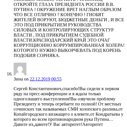
ОТКРОЙТЕ ГЛАЗА ПРЕЗИДЕНТА РОССИИ В.В.
ПУТИНА ! ОКРУЖЕНИЕ ВРЕТ НАГЛЫМ ОБРАЗОМ
ЧТО ВСЕ ОТЛИЧНО ? КОНЕЧНО ! ГНОБЯТ
ЖИТЕЛЕЙ ВОРУЮТ, БЮДЖЕТНЫЕ ДЕНЬГИ , И ВСЕ
ЭТО ПОД ПРИКРЫТИЕМ РУКОВОДСТВА
СИЛОВЫХ И КОНТРОЛИРУЮЩИХ СТРУКТУР
ВЛАСТИ , ПОД ПРИКРЫТИЕМ СУДЕБНОЙ
ВЛАСТИ.КРАСНОДАРСКИЙ КРАЙ ЭТО ОЧАГ
КОРРУПЦИОННО КОРРУМПИРОВАННАЯ ХОЛЕРА!
КОТОРОГО НУЖНО ВЫКОРЧЕВАТЬ ПОД КОРЕНЬ
ПОДОБИЯ СОРНЯКА.
Зина
on
22.12.2019 00:55
Сергей Константинович,спасибо!Вы сидели в первом
ряду на пресс-конференции и я ждала только
одного:вашего выступления!Вы озвучили проблему
Президенту и теперь огребаете по полной! От местных
сочинских так называемых СМИ холопского разлива,от
Копайгородского визжащего о клевете,от Кондратьева у
которого во всем противонародном рука Путина…
Давите их,давите!У Вас авторитет!Авторитет