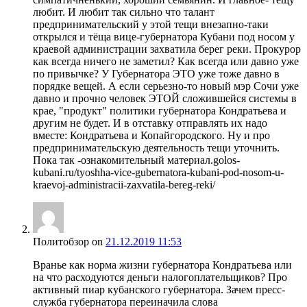
любит. И любит так сильно что талант
предпринимательский у этой тещи внезапно-таки
открылся и тёща вице-губернатора Кубани под носом у
краевой администрации захватила берег реки. Прокурор
как всегда ничего не заметил? Как всегда или давно уже
по привычке? У Губернатора ЭТО уже тоже давно в
порядке вещей. А если серьезно-то новый мэр Сочи уже
давно и прочно человек ЭТОЙ сложившейся системы в
крае, "продукт" политики губернатора Кондратьева и
другим не будет. И в отставку отправлять их надо
вместе: Кондратьева и Копайгородского. Ну и про
предпринимательскую деятельность тещи уточнить.
Пока так -ознакомительный материал.golos-
kubani.ru/tyoshha-vice-gubernatora-kubani-pod-nosom-u-
kraevoj-administracii-zaxvatila-bereg-reki/
Политобзор
on
21.12.2019 11:53
Вранье как норма жизни губернатора Кондратьева или
на что расходуются деньги налогоплательщиков? Про
активный пиар кубанского губернатора. Зачем пресс-
служба губернатора переиначила слова