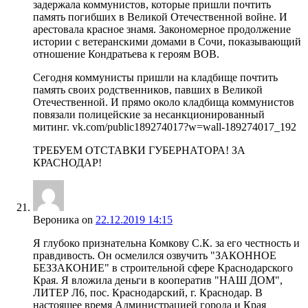
задержала коммунистов, которые пришли почтить
память погибших в Великой Отечественной войне. И
арестовала красное знамя. Закономерное продолжение
истории с ветеранскими домами в Сочи, показывающий
отношение Кондратьева к героям ВОВ.
Сегодня коммунисты пришли на кладбище почтить
память своих родственников, павших в Великой
Отечественной. И прямо около кладбища коммунистов
повязали полицейские за несанкционированный
митинг. vk.com/public189274017?w=wall-189274017_192
ТРЕБУЕМ ОТСТАВКИ ГУБЕРНАТОРА! ЗА
КРАСНОДАР!
Вероника
on
22.12.2019 14:15
Я глубоко признательна Комкову С.К. за его честность и
правдивость. Он осмелился озвучить "ЗАКОННОЕ
БЕЗЗАКОНИЕ" в строительной сфере Краснодарского
Края. Я вложила деньги в кооператив "НАШ ДОМ",
ЛИТЕР Л6, пос. Краснодарский, г. Краснодар. В
настоящее время Администрацией гоpода и Края