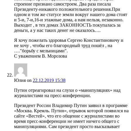
строение признано самостроем. Два раза писала
Президенту-никакого положительного решения.При
одном и том же статусе земли вокруг нашего дома стоят
и 5-и, 7-и,16-и этажные дома, а нам нельзя, незаконно.
Выходит , в тех домах ЗАКОННОСТЬ покупалась за
деньги, а у нас таких денег не оказалось….
Я хочу пожелать здоровья Сергею Константиновичу и
не хочу , чтобы его благородный труд пошёл , на
…."борьбу с мельницами".
С уважением В. Морозова
Юлия
on
22.12.2019 15:38
Путин отреагировал на слухи о «манипуляциях» над
журналистами на пресс-конференции.
Президент России Владимир Путин заявил в программе
«Москва. Кремль. Путин», отрывок которой появился на
сайте «Вестей», что его общение с журналистами во
время пресс-конференции не имеет ничего общего с
манипуляциями. Сам президент просто высказывает