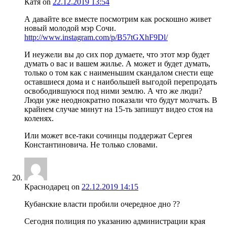
Катя
on
22.12.2019 13:54
А давайте все вместе посмотрим как роскошно живет
новый молодой мэр Сочи.
http://www.instagram.com/p/B57tGXhF9Dl/
И неужели вы до сих пор думаете, что этот мэр будет
думать о вас и вашем жилье. А может и будет думать,
только о том как с наименьшим скандалом снести еще
оставшиеся дома и с наибольшей выгодой перепродать
освободившуюся под ними землю. А что же люди?
Люди уже неоднократно показали что будут молчать. В
крайнем случае минут на 15-ть запишут видео стоя на
коленях.
Или может все-таки сочинцы поддержат Сергея
Константиновича. Не только словами.
Краснодарец
on
22.12.2019 14:15
Кубанские власти пробили очередное дно ??
Сегодня полиция по указанию администрации края