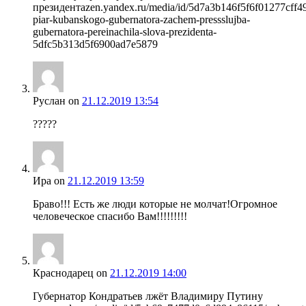
президентаzen.yandex.ru/media/id/5d7a3b146f5f6f01277cff49
piar-kubanskogo-gubernatora-zachem-pressslujba-
gubernatora-pereinachila-slova-prezidenta-
5dfc5b313d5f6900ad7e5879
Руслан
on
21.12.2019 13:54
?????
Ира
on
21.12.2019 13:59
Браво!!! Есть же люди которые не молчат!Огромное
человеческое спасибо Вам!!!!!!!!!
Краснодарец
on
21.12.2019 14:00
Губернатор Кондратьев лжёт Владимиру Путину