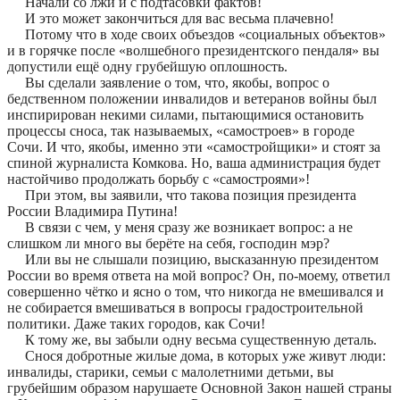
Начали со лжи и с подтасовки фактов!
И это может закончиться для вас весьма плачевно!
Потому что в ходе своих объездов «социальных объектов»
и в горячке после «волшебного президентского пендаля» вы
допустили ещё одну грубейшую оплошность.
Вы сделали заявление о том, что, якобы, вопрос о
бедственном положении инвалидов и ветеранов войны был
инспирирован некими силами, пытающимися остановить
процессы сноса, так называемых, «самостроев» в городе
Сочи. И что, якобы, именно эти «самостройщики» и стоят за
спиной журналиста Комкова. Но, ваша администрация будет
настойчиво продолжать борьбу с «самостроями»!
При этом, вы заявили, что такова позиция президента
России Владимира Путина!
В связи с чем, у меня сразу же возникает вопрос: а не
слишком ли много вы берёте на себя, господин мэр?
Или вы не слышали позицию, высказанную президентом
России во время ответа на мой вопрос? Он, по-моему, ответил
совершенно чётко и ясно о том, что никогда не вмешивался и
не собирается вмешиваться в вопросы градостроительной
политики. Даже таких городов, как Сочи!
К тому же, вы забыли одну весьма существенную деталь.
Снося добротные жилые дома, в которых уже живут люди:
инвалиды, старики, семьи с малолетними детьми, вы
грубейшим образом нарушаете Основной Закон нашей страны