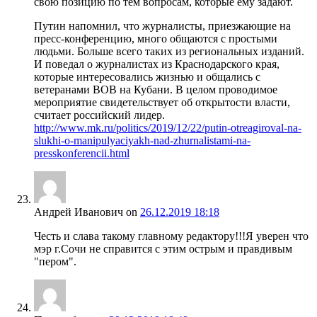
свою позицию по тем вопросам, которые ему задают.
Путин напомнил, что журналисты, приезжающие на
пресс-конференцию, много общаются с простыми
людьми. Больше всего таких из региональных изданий.
И поведал о журналистах из Краснодарского края,
которые интересовались жизнью и общались с
ветеранами ВОВ на Кубани. В целом проводимое
мероприятие свидетельствует об открытости власти,
считает российский лидер.
http://www.mk.ru/politics/2019/12/22/putin-otreagiroval-na-
slukhi-o-manipulyaciyakh-nad-zhurnalistami-na-
presskonferencii.html
Андрей Иванович
on
26.12.2019 18:18
Честь и слава такому главному редактору!!!Я уверен что
мэр г.Сочи не справится с этим острым и правдивым
"пером".