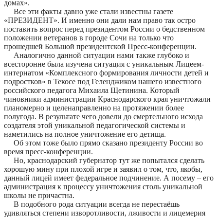
домах».
Все эти факты давно уже стали известны газете
«ПРЕЗИДЕНТ». И именно они дали нам право так остро
поставить вопрос перед президентом России о бедственном
положении ветеранов в городе Сочи на только что
прошедшей Большой президентской Пресс-конференции.
Аналогично данной ситуации нами также глубоко и
всесторонне была изучена ситуация с уникальным Лицеем-
интернатом «Комплексного формирования личности детей и
подростков» в Текосе под Геленджиком нашего известного
российского педагога Михаила Щетинина. Который
чиновники администрации Краснодарского края уничтожали
планомерно и целенаправленно на протяжении более
полугода. В результате чего довели до смертельного исхода
создателя этой уникальной педагогической системы и
наметились на полное уничтожение его детища.
Об этом тоже было прямо сказано президенту России во
время пресс-конференции.
Но, краснодарский губернатор тут же попытался сделать
хорошую мину при плохой игре и заявил о том, что, якобы,
данный лицей имеет федеральное подчинение. А посему – его
администрация к процессу уничтожения столь уникальной
школы не причастна.
В подобного рода ситуации всегда не перестаёшь
удивляться степени изворотливости, лживости и лицемерия