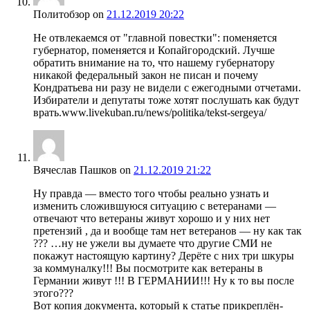
Политобзор
on
21.12.2019 20:22
Не отвлекаемся от "главной повестки": поменяется
губернатор, поменяется и Копайгородский. Лучше
обратить внимание на то, что нашему губернатору
никакой федеральный закон не писан и почему
Кондратьева ни разу не видели с ежегодными отчетами.
Избиратели и депутаты тоже хотят послушать как будут
врать.www.livekuban.ru/news/politika/tekst-sergeya/
Вячеслав Пашков
on
21.12.2019 21:22
Ну правда — вместо того чтобы реально узнать и
изменить сложившуюся ситуацию с ветеранами —
отвечают что ветераны живут хорошо и у них нет
претензий , да и вообще там нет ветеранов — ну как так
??? …ну не ужели вы думаете что другие СМИ не
покажут настоящую картину? Дерёте с них три шкуры
за коммуналку!!! Вы посмотрите как ветераны в
Германии живут !!! В ГЕРМАНИИ!!! Ну к то вы после
этого???
Вот копия документа, который к статье прикреплён-