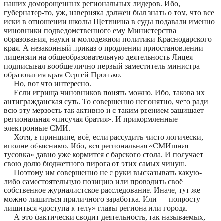
наших доморощенных региональных лидеров. Ибо,
губернатор-то, уж, наверняка должен был знать о том, что все
иски в отношении школы Щетинина в суды подавали именно
чиновники подведомственного ему Министерства
образования, науки и молодёжной политики Краснодарского
края. А незаконный приказ о продлении приостановлении
лицензии на общеобразовательную деятельность Лицея
подписывал вообще лично первый заместитель министра
образования края Сергей Пронько.
Но, вот что интересно.
Если игрища чиновников понять можно. Ибо, такова их
антигражданская суть. То совершенно непонятно, чего ради
всю эту мерзость так активно и с таким рвением защищает
региональная «писучая братия». И прикормленные
электронные СМИ.
Хотя, в принципе, всё, если рассудить чисто логически,
вполне объяснимо. Ибо, вся региональная «СМИшная
тусовка» давно уже кормится с барского стола. И получает
свою долю бюджетного пирога от этих самых чинуш.
Поэтому им совершенно не с руки высказывать какую-
либо самостоятельную позицию или проводить своё
собственное журналистское расследование. Иначе, тут же
можно лишиться приличного заработка. Или — попросту
лишиться «доступа к телу» главы региона или города.
А это фактически сводит деятельность, так называемых,