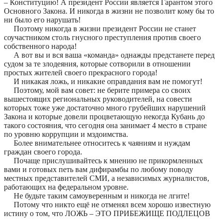
– Конституцию! А президент России является Гарантом этого
Основного Закона. И никогда в жизни не позволит кому бы то
ни было его нарушать!
Поэтому никогда в жизни президент России не станет
соучастником столь гнусного преступления против своего
собственного народа!
А вот вы и вся ваша «команда» однажды предстанете перед
судом за те злодеяния, которые сотворили в отношении
простых жителей своего прекрасного города!
И никакая ложь, и никакие оправдания вам не помогут!
Поэтому, мой вам совет: не берите примера со своих
вышестоящих региональных руководителей, на совести
которых тоже уже достаточно много грубейших нарушений
Закона и которые довели процветающую некогда Кубань до
такого состояния, что сегодня она занимает 4 место в стране
по уровню коррупции и мздоимства.
Более внимательнее относитесь к чаяниям и нуждам
граждан своего города.
Почаще прислушивайтесь к мнению не прикормленных
вами и готовых петь вам дифирамбы по любому поводу
местных представителей СМИ, а независимых журналистов,
работающих на федеральном уровне.
Не будьте таким самоуверенным и никогда не лгите!
Потому что никто ещё не отменял всем хорошо известную
истину о том, что ЛОЖЬ – ЭТО ПРИБЕЖИЩЕ ПОДЛЕЦОВ