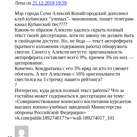
Лена
on
21.12.2019 19:59
Мэр города Сочи Алексей Копайгородский дополнил
клуб кубанских "ученых"- чиновников, пишет телеграм-
канал Кубанский бес????
Каким-то образом Алексею удалось скрыть полный
текст своей диссертации, хотя по закону он должен быть
в свободном доступе. Но, не беда — текст автореферата
(краткого изложения содержания работа) обнаружить
смогли. Своего у Алексея негусто: оригинальность
автореферата составляет всего 9%, причем 3% их них —
цитирование.
Конечно, Кондратьева с его 3% вряд ли кто-то сможет
обогнать. А вот Алексенко с 16% оригинальности
сместился на 3 строчку нашего рейтинга?
?
Интересно, куда делся полный текст работы? Что за
гостайна может содержаться в диссертации на тему:
«Совершенствование воинского воспитания курсантов
высших военно-учебных заведений Министерства
обороны Российской Федерации»
vk.com/public189274017?w=wall-189274017_101