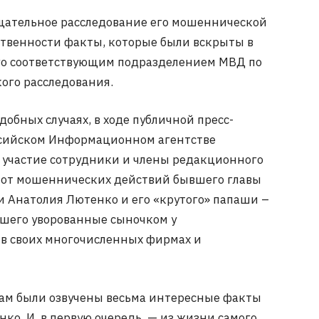
 тщательное расследование его мошеннической
ственности факты, которые были вскрыты в
ого соответствующим подразделением МВД по
кого расследования.
добных случаях, в ходе публичной пресс-
ссийском Информационном агентстве
 участие сотрудники и члены редакционного
е от мошеннических действий бывшего главы
 Анатолия Лютенко и его «крутого» папаши –
вшего уворованные сыночком у
 в своих многочисленных фирмах и
ам были озвучены весьма интересные факты
ко. И, в первую очередь, — из жизни самого