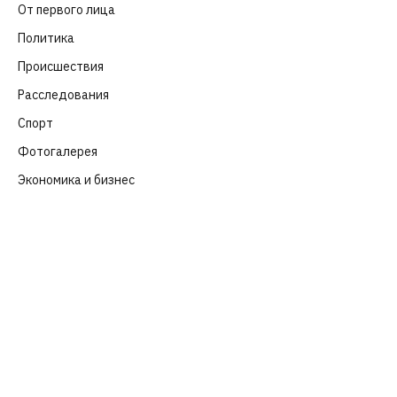
От первого лица
(40)
Политика
(282)
Происшествия
(107)
Расследования
(91)
Спорт
(57)
Фотогалерея
(6)
Экономика и бизнес
(252)