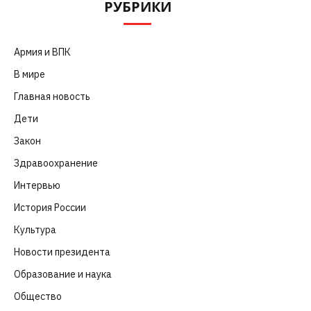
РУБРИКИ
Армия и ВПК
(252)
В мире
(101)
Главная новость
(4 664)
Дети
(41)
Закон
(318)
Здравоохранение
(83)
Интервью
(63)
История России
(39)
Культура
(261)
Новости президента
(329)
Образование и наука
(98)
Общество
(652)