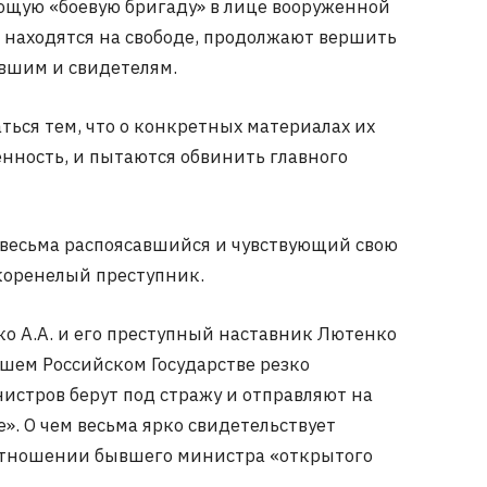
щую «боевую бригаду» в лице вооруженной
 находятся на свободе, продолжают вершить
вшим и свидетелям.
ся тем, что о конкретных материалах их
енность, и пытаются обвинить главного
весьма распоясавшийся и чувствующий свою
коренелый преступник.
о А.А. и его преступный наставник Лютенко
нашем Российском Государстве резко
истров берут под стражу и отправляют на
». О чем весьма ярко свидетельствует
 отношении бывшего министра «открытого