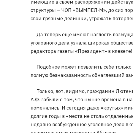
имеющие в своем распоряжении действую
структуры – ЧОП «ВЫМПЕЛ-М», до сих пор
свои грязные делишки, угрожать потерпе
Да теперь еще имеют наглость возмущать
уголовного дела узнала широкая обществ
редактора газеты «Президент» в клевете!
Подобное может позволить себе только 
полную безнаказанность обнаглевший за
Только, вот, видимо, гражданин Лютенк
А.Ф. забыли о том, что нынче времена в 
поменялись. И сегодня даже «крутых» мин
долгие годы в «места не столь отдаленные
недавно возбужденное уголовное дело в
правительства» господина Абызова.