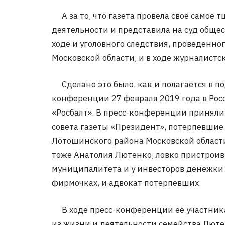
А за то, что газета провела своё самое
деятельности и представила на суд обще
ходе и уголовного следствия, проведенн
Московской области, и в ходе журналистс
Сделано это было, как и полагается в по
конференции 27 февраля 2019 года в Ро
«Росбалт». В пресс-конференции приняли
совета газеты «Президент», потерпевши
Лотошинского района Московской области
тоже Анатолия Лютенко, ловко пристрои
муниципалитета и у инвесторов денежки
фирмочках, и адвокат потерпевших.
В ходе пресс-конференции её участник
из жизни и деятельности семейства Лютен