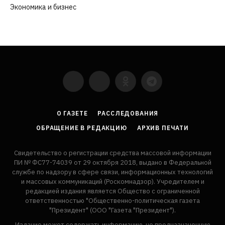
Экономика и бизнес
(252)
YouTube
VKontakte
LinkedIn
Flickr
О ГАЗЕТЕ
РАССЛЕДОВАНИЯ
ОБРАЩЕНИЕ В РЕДАКЦИЮ
АРХИВ ПЕЧАТИ
Свидетельство о регистрации средства массовой информации
ПИ № ФС77-74039 от 29 октября 2018, выдано в Федеральной
службе по надзору в сфере связи, информационных технологий
и массовых коммуникаций (Роскомнадзор). Учредителем и
редакцией издания является Общество с ограниченной
ответственностью "Общественно-политическая газета
"Президент" (ООО "Газета "Президент").
Издание может содержать информацию, не предназначенную