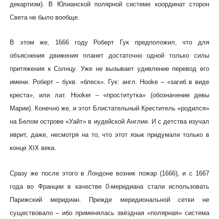
декартизм). В Юлианской полярной системе координат сторон
Света не было вообще.
В этом же, 1666 году Роберт Гук предположил, что для
объяснения движения планет достаточно одной только силы
притяжения к Солнцу. Уже не вызывает удивление перевод его
имени. Роберт – букв. «блеск». Гук: англ. Hooke – «загиб в виде
креста», или лат. Hooker – «проститутка» (обозначение девы
Марии). Конечно же, и этот Блистательный Креститель «родился»
на Белом острове «Уайт» в иудейской Англии. И с детства изучал
иврит, даже, несмотря на то, что этот язык придумали только в
конце XIX века.
Сразу же после этого в Лондоне возник пожар (1666), и с 1667
года во Франции в качестве 0-меридиана стали использовать
Парижский меридиан. Прежде меридиональной сетки не
существовало – ибо применялась звёздная «полярная» система