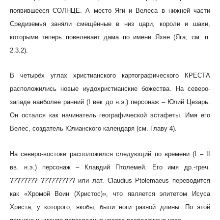
появившееся СОЛНЦЕ. А место Яги и Велеса в нижней части
Средиземья заняли смещённые в низ цари, короли и шахи,
которыми теперь повелевает дама по имени Яхве (Яга; см. п.
2.3.2).
В четырёх углах христианского картографического КРЕСТА
расположились новые иудохристианские божества. На северо-
западе наиболее ранний (I век до н.э.) персонаж – Юлий Цезарь.
Он остался как начинатель географической эстафеты. Имя его
Велес, создатель Юлианского календаря (см. Главу 4).
На северо-востоке расположился следующий по времени (I – II
вв. н.э.) персонаж – Клавдий Птолемей. Его имя др.-греч.
???????? ?????????? или лат. Claudius Ptolemaeus переводится
как «Хромой Воин (Христос)», что является эпитетом Исуса
Христа, у которого, якобы, были ноги разной длины. По этой