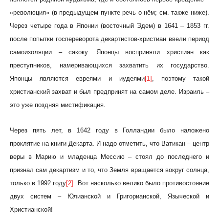
«революция» (в предыдущем пункте речь о нём; см. также ниже).
Через четыре года в Японии (восточный Эдем) в 1641 – 1853 гг.
после попытки госпереворота декартистов-христиан ввели период
самоизоляции – сакоку. Японцы восприняли христиан как
преступников, намеривающихся захватить их государство.
Японцы являются евреями и иудеями
[1]
, поэтому такой
христианский захват и был предпринят на самом деле. Израиль –
это уже поздняя мистификация.
Через пять лет, в 1642 году в Голландии было наложено
проклятие на книги Декарта. И надо отметить, что Ватикан – центр
веры в Марию и младенца Мессию – стоял до последнего и
признал сам декартизм и то, что Земля вращается вокруг солнца,
только в 1992 году
[2]
. Вот насколько велико было противостояние
двух систем – Юлианской и Григорианской, Языческой и
Христианской!