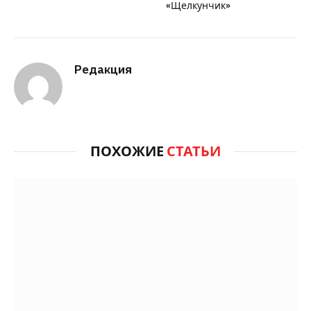
false
«Щелкунчик»
MicrosoftInternetExplorer4
Редакция
Иудейские
революции
<
ПОХОЖИЕ
СТАТЬИ
!
—
[
i
f
g
t
e