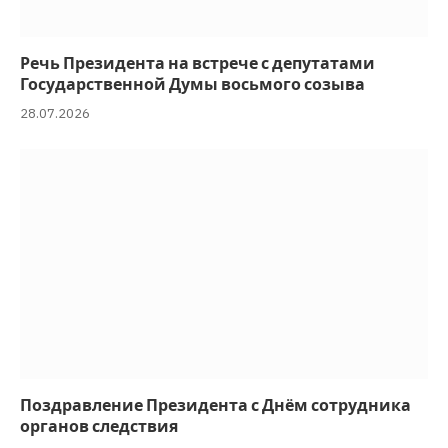
m
s
o
Речь Президента на встрече с депутатами
Государственной Думы восьмого созыва
9
]
28.07.2026
>
<
!
—
[
i
f
g
t
e
Поздравление Президента с Днём сотрудника
m
органов следствия
s