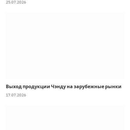
25.07.2026
o
1
0
]
>
<
!
—
[
e
n
Выход продукции Чэнду на зарубежные рынки
d
17.07.2026
i
f
]
—
>