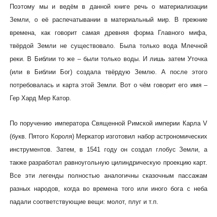
Поэтому мы и ведём в данной книге речь о материализации
Земли, о её распечатывании в материальный мир. В прежние
времена, как говорит самая древняя форма Главного мифа,
твёрдой Земли не существовало. Была только вода Млечной
реки. В Библии то же – были только воды. И лишь затем Уточка
(или в Библии Бог) создала твёрдую Землю. А после этого
потребовалась и карта этой Земли. Вот о чём говорит его имя –
Гер Хард Мер Катор.
По поручению императора Священной Римской империи Карла V
(букв. Пятого Короля) Меркатор изготовил набор астрономических
инструментов. Затем, в 1541 году он создал глобус Земли, а
также разработал равноугольную цилиндрическую проекцию карт.
Все эти легенды полностью аналогичны сказочным пассажам
разных народов, когда во времена того или иного бога с неба
падали соответствующие вещи: молот, плуг и т.п.