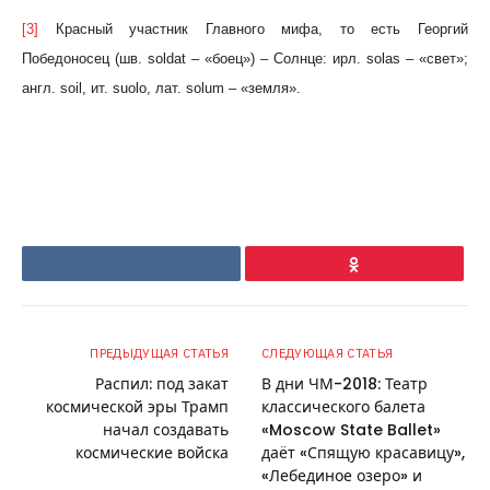
[3]
Красный участник Главного мифа, то есть Георгий
Победоносец (шв. soldat – «боец») – Солнце: ирл. solas – «свет»;
англ. soil, ит. suolo, лат. solum – «земля».
<!
—
[if
VKontakte
Ok
gte
mso
9]>
ПРЕДЫДУЩАЯ СТАТЬЯ
СЛЕДУЮЩАЯ СТАТЬЯ
Normal
Распил: под закат
В дни ЧМ-2018: Театр
0
космической эры Трамп
классического балета
начал создавать
«Moscow State Ballet»
false
космические войска
даёт «Спящую красавицу»,
false
«Лебединое озеро» и