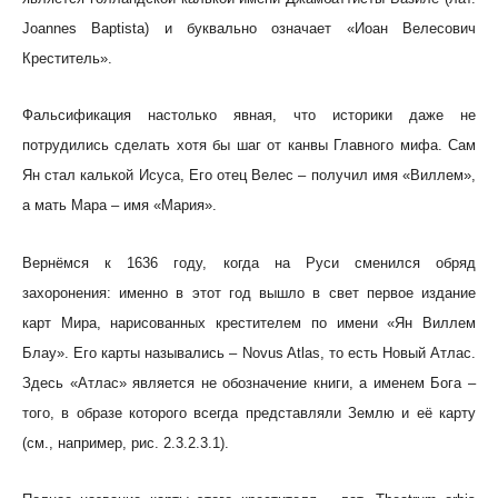
Joannes Baptista) и буквально означает «Иоан Велесович
Креститель».
Фальсификация настолько явная, что историки даже не
потрудились сделать хотя бы шаг от канвы Главного мифа. Сам
Ян стал калькой Исуса, Его отец Велес – получил имя «Виллем»,
а мать Мара – имя «Мария».
Вернёмся к 1636 году, когда на Руси сменился обряд
захоронения: именно в этот год вышло в свет первое издание
карт Мира, нарисованных крестителем по имени «Ян Виллем
Блау». Его карты назывались – Novus Atlas, то есть Новый Атлас.
Здесь «Атлас» является не обозначение книги, а именем Бога –
того, в образе которого всегда представляли Землю и её карту
(см., например, рис. 2.3.2.3.1).