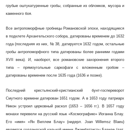
грубые оштукатуренные гробы, собранные из обломков, мусора и
каменного боя.
Все антропоморфные гробницы Романовской эпохи, находящиеся
в подклете Архангельского собора, датированы временем до 1632
года (последняя из них, № 38, датируется 1632 годом, остальные
гробы антропоморфного типа датированы более ранними годами
XVII века). И, наоборот, все романовские захоронения второго
типа – прямоугольные саркофаги с вложенным гробом –
датированы временем после 1635 года (1636 и позже).
Последний крестьянский-христианский бунт-госпереворот
Смутного времени датирован 1651 годом. А в 1653 году патриарх
Никон устроил церковный раскол (1653 – 1656 гг.). В 1657 году
монахи перевели на русский язык «Космографию» Иоганна Блау.
Его «имя» «Ян Виллем Блау» (нидерл. Joan Willemsz Blaeu)
является голландской калькой имени Джамбаттисты Базиле (лат.