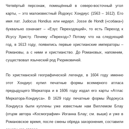
Четвёртый персонаж, помещённый в северо-восточный угол
карты, – это малоизвестный Йодокус Хондиус (1563 – 1612). Его
имя лат. Judocus Hondius или нидерл. Josse de Hondt («собака»)
буквально означает – «Езус Переходящий», то есть Переход к
Исусу Христу. Почему «Переход»? Потому что на следующий
год, в 1613 году, появились первые христианские императоры –
Романовы, а с ними и христианство. До Романовых, напомним,
существовал языческий род Рюриковичей.
По христианской географической легенде, в 1604 году именно
этот Хондиус купил печатные формы всемирного атласа
предыдущего Меркатора и в 1606 году издал его карты «Атлас
Меркатора-Хондиуса». В 1629 году печатные формы Йодокуса
Хондиуса были куплены уже известным нам Виллемом Блау
(отцом автора «Космографии» Иоганна Блау; см. выше) и уже в
Романовское время, после смены обряда захоронения, составили