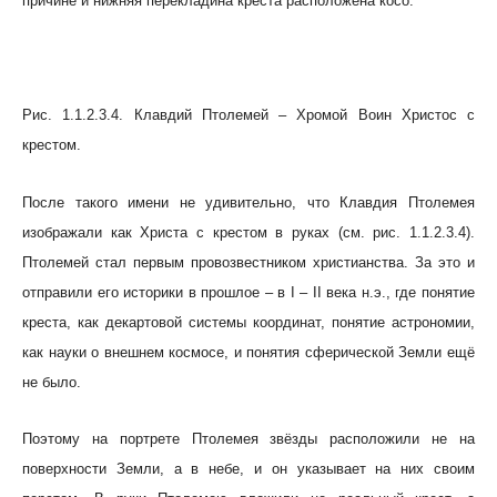
причине и нижняя перекладина креста расположена косо.
Рис. 1.1.2.3.4. Клавдий Птолемей – Хромой Воин Христос с
крестом.
После такого имени не удивительно, что Клавдия Птолемея
изображали как Христа с крестом в руках (см. рис. 1.1.2.3.4).
Птолемей стал первым провозвестником христианства. За это и
отправили его историки в прошлое – в I – II века н.э., где понятие
креста, как декартовой системы координат, понятие астрономии,
как науки о внешнем космосе, и понятия сферической Земли ещё
не было.
Поэтому на портрете Птолемея звёзды расположили не на
поверхности Земли, а в небе, и он указывает на них своим