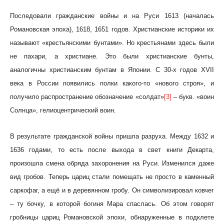
Последовали гражданские войны и на Руси 1613 (началась
Романовская эпоха), 1618, 1651 годов. Христианские историки их
называют «крестьянскими бунтами». Но крестьянами здесь были
не пахари, а христиане. Это были христианские бунты,
аналогичны христианским бунтам в Японии. С 30-х годов XVII
века в России появились полки какого-то «нового строя», и
получило распространение обозначение «солдат»
[3]
– букв. «воин
Солнца», гелиоцентрический воин.
В результате гражданской войны пришла разруха. Между 1632 и
1636 годами, то есть после выхода в свет книги Декарта,
произошла смена обряда захоронения на Руси. Изменился даже
вид гробов. Теперь цариц стали помещать не просто в каменный
саркофаг, а ещё и в деревянном гробу. Он символизировал ковчег
– ту бочку, в которой богиня Мара спаслась. Об этом говорят
гробницы цариц Романовской эпохи, обнаруженные в подклете