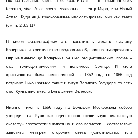
Полное название карты этого крестителя – лат. Theatrum orbis
terrarum, sive, Atlas novus. Буквально – Театр Мира, или Новый
Атлас. Куда ещё красноречивее иллюстрировать мир как театр
(см. п. 2.3.3.1)?
В своей «Космографии» этот креститель излагал систему
Коперника, и христианство продолжило буквально выворачивать
мир наизнанку: до Коперника он был геоцентрическим, после –
стал гелиоцентрическим, и появилось Солнце. И сила
христианства была колоссальной: с 1652 год по 1666 год
патриарх Никон заимел также и титул Великого Государя, то есть
стал буквально вместо Бога Змеем Велесом.
Именно Никон в 1666 году на Большом Московском соборе
утвердил на Руси как единственно правильную «латинскую
систему» соответствия животных и евангелистов – соответствие
животных четырём сторонам света (христианство, или