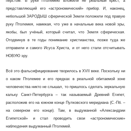
перстом. В руки Птолемею вложили не реальный крест, а
представляющий его «астрономический» прибор. И, наконец,
небольшой ЗАРОДЫШ сферической Земли положили под правую
руку Птолемея, намекая, что уже в начальные века новой эры,
якобы, был учёный, который считал, что Земля сферическая.
Отодвинув в те годы понимание христианства, позже туда же
отправили и самого Исуса Христа, и от него стали отсчитывать
НОВУЮ эру.
Всё это фальсифицирование творилось в XVII веке. Поскольку ни
о каком Птолемее и его предках в реальной обитаемой зоне
человечества никто не слышал, то пришлось сделать зеркальную
кальку Санкт-Петербурга – так называемый Древний Египет,
расположив его на южном конце Пулковского меридиана (С.-Пб. –
на северном его конце). Там, в выдуманной «Александрии
Египетской» и стал проводить свои «астрономические»
наблюдения выдуманный Птолемей.