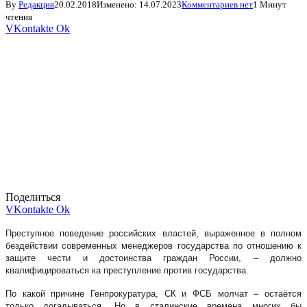
By
Редакция
20.02.2018
Изменено:
14.07.2023
Комментариев нет
1 Минут
чтения
VKontakte
Ok
Поделиться
VKontakte
Ok
Преступное поведение российских властей, выраженное в полном
бездействии современных менеджеров государства по отношению к
защите чести и достоинства граждан России, – должно
квалифицироваться ка преступление против государства.
По какой причине Генпрокуратура, СК и ФСБ молчат – остаётся
только догадываться. Но в сталинские времена многих бы