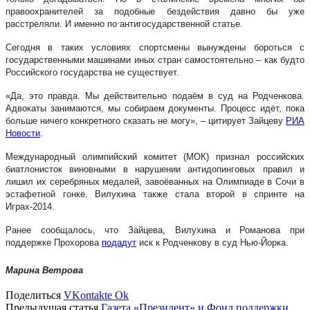
правоохранителей за подобные бездействия давно бы уже
расстреляли. И именно по антигосударственной статье.
Сегодня в таких условиях спортсмены вынуждены бороться с
государственными машинами иных стран самостоятельно – как будто
Российского государства не существует.
«Да, это правда. Мы действительно подаём в суд на Родченкова.
Адвокаты занимаются, мы собираем документы. Процесс идёт, пока
больше ничего конкретного сказать не могу», – цитирует Зайцеву
РИА
Новости
.
Международный олимпийский комитет (МОК) признал российских
биатлонисток виновными в нарушении антидопинговых правил и
лишил их серебряных медалей, завоёванных на Олимпиаде в Сочи в
эстафетной гонке. Вилухина также стала второй в спринте на
Играх-2014.
Ранее сообщалось, что Зайцева, Вилухина и Романова при
поддержке Прохорова
подадут
иск к Родченкову в суд Нью-Йорка.
Марина Ветрова
Поделиться
VKontakte
Ok
Предыдущая статья
Газета «Президент» и Фонд поддержки