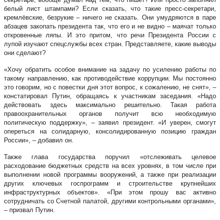
белый лист штампами? Если сказать, что такие пресс-секретари,
кремлёвские, безрукие – ничего не сказать. Они умудряются в паре
абзацев закопать президента так, что его и не видно – маячат только
откровенные ляпы. И это притом, что речи Президента России с
лупой изучают спецслужбы всех стран. Представляете, какие выводы
они сделают?
«Хочу обратить особое внимание на задачу по усилению работы по
такому направлению, как противодействие коррупции. Мы постоянно
это говорим, но с повестки дня этот вопрос, к сожалению, не снят», –
констатировал Путин, обращаясь к участникам заседания. «Надо
действовать здесь максимально решительно. Такая работа
правоохранительных органов получит всю необходимую
политическую поддержку», – заявил президент. «И уверен, смогут
опереться на солидарную, консолидированную позицию граждан
России», – добавил он.
Также глава государства поручил «отслеживать целевое
расходование бюджетных средств на всех уровнях, в том числе при
выполнении новой программы вооружений, а также при реализации
других ключевых госпрограмм и строительстве крупнейших
инфраструктурных объектов». «При этом прошу вас активно
сотрудничать со Счетной палатой, другими контрольными органами»,
– призвал Путин.