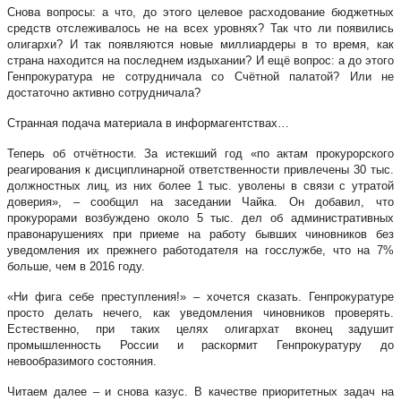
Снова вопросы: а что, до этого целевое расходование бюджетных
средств отслеживалось не на всех уровнях? Так что ли появились
олигархи? И так появляются новые миллиардеры в то время, как
страна находится на последнем издыхании? И ещё вопрос: а до этого
Генпрокуратура не сотрудничала со Счётной палатой? Или не
достаточно активно сотрудничала?
Странная подача материала в информагентствах…
Теперь об отчётности. За истекший год «по актам прокурорского
реагирования к дисциплинарной ответственности привлечены 30 тыс.
должностных лиц, из них более 1 тыс. уволены в связи с утратой
доверия», – сообщил на заседании Чайка. Он добавил, что
прокурорами возбуждено около 5 тыс. дел об административных
правонарушениях при приеме на работу бывших чиновников без
уведомления их прежнего работодателя на госслужбе, что на 7%
больше, чем в 2016 году.
«Ни фига себе преступления!» – хочется сказать. Генпрокуратуре
просто делать нечего, как уведомления чиновников проверять.
Естественно, при таких целях олигархат вконец задушит
промышленность России и раскормит Генпрокуратуру до
невообразимого состояния.
Читаем далее – и снова казус. В качестве приоритетных задач на