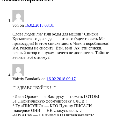
von
on
16.02.2018 03:31
Слова людей ли? Или коды для машин? Списки
Кремлевского доклада — вот кого будет трогать Мечь
правосудия! В этом списке много Чаек и воробышков!
Им, головы не сносить! Вэй, вэй! Ах, эти списки,
вечный позор и внукам ничего не достанется. Тайные
вечные, всё отнимут!
Valeriy Bondarik
on
16.02.2018 09:17
``` ЗДРАВСТВУЙТЕ ! ```
«Иван Орлов» — я Вам руку — пожать ГОТОВ!
За…Критическую формулировку СЛОВ !
* Ту «ПИСУЛЮ» — КТО Путину ПИСАЛИ…
[наверное ОНИ — НЕ…закусывали…]
->Ну а Сам — НЕ видел ЧТО читал(заявлял)?