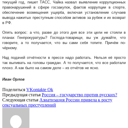
текущий год, пишет ТАСС, Чайка назвал выявление коррупционных
правонарушений в сфере госзакупок, фактов коррупции в спорте,
обеспечение возмещения ущерба, включая установление случаев
вывода нажитых преступным способом активов за рубеж и их возврат
в РФ.
Опять вопрос: а что, разве до этого дня все эти цели не стояли в
планах Генпрокуратуры? Господа-товарищи, вы уж думайте, что
говорите, а то получается, что вы сами себя топите. Причём по-
чёрному.
Над подачей отчётности в прессе надо работать. Нельзя её просто
так выливать на головы граждан. А то получается, что все работали
плохо. А как было на самом деле – из отчётов не ясно.
Иван Орлов
Поделиться
VKontakte
Ok
Предыдущая статья
Россия – государство против русских?
Следующая статья
Азиатизация России привела к росту
сексуальных преступлений