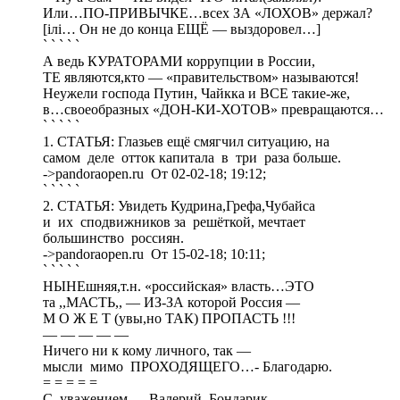
Или…ПО-ПРИВЫЧКЕ…всех ЗА «ЛОХОВ» держал?
[iлi… Он не до конца ЕЩЁ — выздоровел…]
` ` ` ` `
А ведь КУРАТОРАМИ коррупции в России,
ТЕ являются,кто — «правительством» называются!
Неужели господа Путин, Чайкка и ВСЕ такие-же,
в…своеобразных «ДОН-КИ-ХОТОВ» превращаются…
` ` ` ` `
1. СТАТЬЯ: Глазьев ещё смягчил ситуацию, на
самом деле отток капитала в три раза больше.
->pandoraopen.ru От 02-02-18; 19:12;
` ` ` ` `
2. CТАТЬЯ: Увидеть Кудрина,Грефа,Чубайса
и их сподвижников за решёткой, мечтает
большинство россиян.
->pandoraopen.ru От 15-02-18; 10:11;
` ` ` ` `
НЫНЕшняя,т.н. «российская» власть…ЭТО
та ,,МАСТЬ,, — ИЗ-ЗА которой Россия —
М О Ж Е Т (увы,но ТАК) ПРОПАСТЬ !!!
— — — — —
Ничего ни к кому личного, так —
мысли мимо ПРОХОДЯЩЕГО…- Благодарю.
= = = = =
С уважением — Валерий Бондарик.