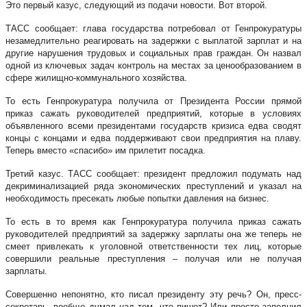
Это первый казус, следующий из подачи новости. Вот второй.
ТАСС сообщает: глава государства потребовал от Генпрокуратуры
незамедлительно реагировать на задержки с выплатой зарплат и на
другие нарушения трудовых и социальных прав граждан. Он назвал
одной из ключевых задач контроль на местах за ценообразованием в
сфере жилищно-коммунального хозяйства.
То есть Генпрокуратура получила от Президента России прямой
приказ сажать руководителей предприятий, которые в условиях
объявленного всеми президентами государств кризиса едва сводят
концы с концами и едва поддерживают свои предприятия на плаву.
Теперь вместо «спасибо» им прилетит посадка.
Третий казус. ТАСС сообщает: президент предложил подумать над
декриминализацией ряда экономических преступлений и указал на
необходимость пресекать любые попытки давления на бизнес.
То есть в то время как Генпрокуратура получила приказ сажать
руководителей предприятий за задержку зарплаты она же теперь не
смеет привлекать к уголовной ответственности тех лиц, которые
совершили реальные преступления – получая или не получая
зарплаты.
Совершенно непонятно, кто писал президенту эту речь? Он, пресс-
секретарь, вообще думал над тем, что пишет? Или просто заполнил