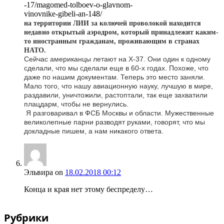
-17/magomed-tolboev-o-glavnom-
vinovnike-gibeli-an-148/
на территории ЛИИ за колючей проволокой находится
недавно открытый аэродром, который принадлежит каким-
то иностранным гражданам, проживающим в странах
НАТО.
Сейчас американцы летают на Х-37. Они один к одному
сделали, что мы сделали еще в 60-х годах. Похоже, что
даже по нашим документам. Теперь это место заняли.
Мало того, что нашу авиационную науку, лучшую в мире,
раздавили, уничтожили, растоптали, так еще захватили
плацдарм, чтобы не вернулись.
Я разговаривал в ФСБ Москвы и области. Мужественные
великолепные парни разводят руками, говорят, что мы
докладные пишем, а нам никакого ответа.
Эльвира
on
18.02.2018 00:12
Конца и края нет этому беспределу…
Рубрики