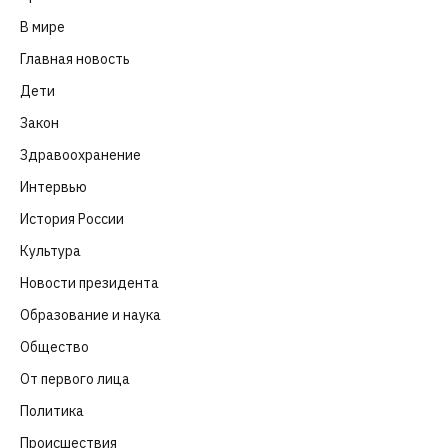
В мире
(101)
Главная новость
(4 664)
Дети
(41)
Закон
(318)
Здравоохранение
(83)
Интервью
(63)
История России
(39)
Культура
(261)
Новости президента
(329)
Образование и наука
(98)
Общество
(652)
От первого лица
(40)
Политика
(282)
Происшествия
(107)