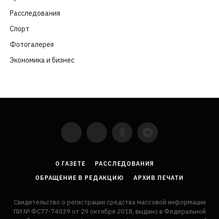
Расследования
(91)
Спорт
(57)
Фотогалерея
(6)
Экономика и бизнес
(252)
YouTube
VKontakte
LinkedIn
Flickr
О ГАЗЕТЕ
РАССЛЕДОВАНИЯ
ОБРАЩЕНИЕ В РЕДАКЦИЮ
АРХИВ ПЕЧАТИ
Свидетельство о регистрации средства массовой информации
ПИ № ФС77-74039 от 29 октября 2018, выдано в Федеральной