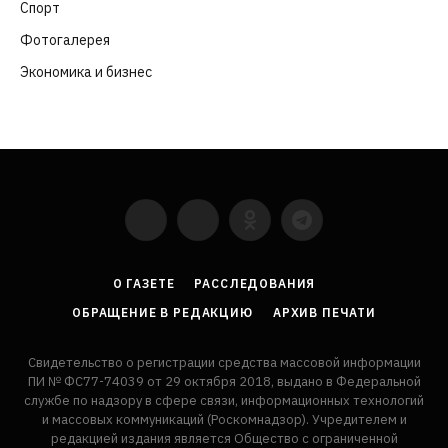
Спорт
(57)
Фотогалерея
(6)
Экономика и бизнес
(252)
YouTube
VKontakte
LinkedIn
Flickr
О ГАЗЕТЕ
РАССЛЕДОВАНИЯ
ОБРАЩЕНИЕ В РЕДАКЦИЮ
АРХИВ ПЕЧАТИ
Свидетельство о регистрации средства массовой информации
ПИ № ФС77-74039 от 29 октября 2018, выдано в Федеральной
службе по надзору в сфере связи, информационных технологий
и массовых коммуникаций (Роскомнадзор). Учредителем и
редакцией издания является Общество с ограниченной