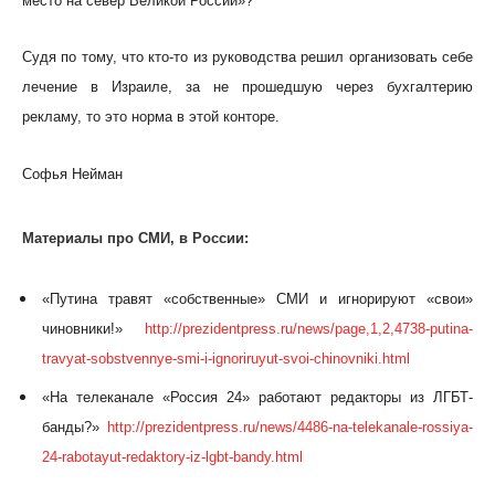
место на север Великой России»?
Судя по тому, что кто-то из руководства решил организовать себе
лечение в Израиле, за не прошедшую через бухгалтерию
рекламу, то это норма в этой конторе.
Софья Нейман
Материалы про СМИ, в России:
«Путина травят «собственные» СМИ и игнорируют «свои»
чиновники!»
http://prezidentpress.ru/news/page,1,2,4738-putina-
travyat-sobstvennye-smi-i-ignoriruyut-svoi-chinovniki.html
«На телеканале «Россия 24» работают редакторы из ЛГБТ-
банды?»
http://prezidentpress.ru/news/4486-na-telekanale-rossiya-
24-rabotayut-redaktory-iz-lgbt-bandy.html