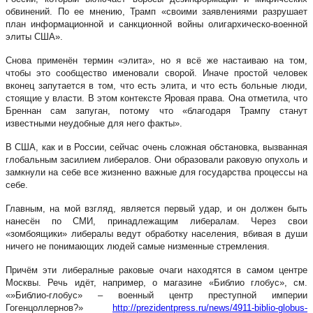
обвинений. По ее мнению, Трамп «своими заявлениями разрушает
план информационной и санкционной войны олигархическо-военной
элиты США».
Снова применён термин «элита», но я всё же настаиваю на том,
чтобы это сообщество именовали сворой. Иначе простой человек
вконец запутается в том, что есть элита, и что есть больные люди,
стоящие у власти. В этом контексте Яровая права. Она отметила, что
Бреннан сам запуган, потому что «благодаря Трампу станут
известными неудобные для него факты».
В США, как и в России, сейчас очень сложная обстановка, вызванная
глобальным засилием либералов. Они образовали раковую опухоль и
замкнули на себе все жизненно важные для государства процессы на
себе.
Главным, на мой взгляд, является первый удар, и он должен быть
нанесён по СМИ, принадлежащим либералам. Через свои
«зомбоящики» либералы ведут обработку населения, вбивая в души
ничего не понимающих людей самые низменные стремления.
Причём эти либералные раковые очаги находятся в самом центре
Москвы. Речь идёт, например, о магазине «Библио глобус», см.
«»Библио-глобус» – военный центр преступной империи
Гогенцоллернов?»
http://prezidentpress.ru/news/4911-biblio-globus-