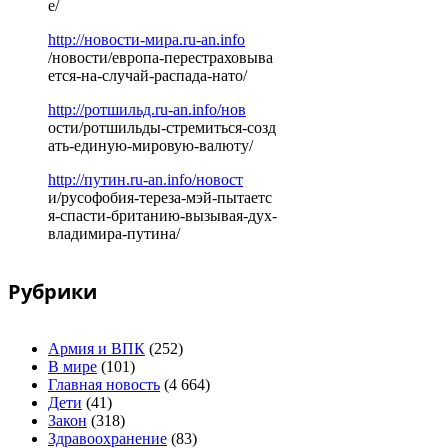
е/
http://новости-мира.ru-an.info
/новости/европа-перестраховыва
ется-на-случай-распада-нато/
http://ротшильд.ru-an.info/нов
ости/ротшильды-стремиться-созд
ать-единую-мировую-валюту/
http://путин.ru-an.info/новост
и/русофобия-тереза-мэй-пытаетс
я-спасти-британию-вызывая-дух-
владимира-путина/
Рубрики
Армия и ВПК
(252)
В мире
(101)
Главная новость
(4 664)
Дети
(41)
Закон
(318)
Здравоохранение
(83)