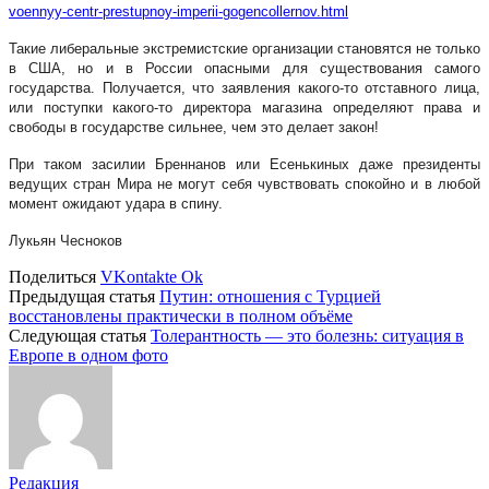
voennyy-centr-prestupnoy-imperii-gogencollernov.html
Такие либеральные экстремистские организации становятся не только
в США, но и в России опасными для существования самого
государства. Получается, что заявления какого-то отставного лица,
или поступки какого-то директора магазина определяют права и
свободы в государстве сильнее, чем это делает закон!
При таком засилии Бреннанов или Есенькиных даже президенты
ведущих стран Мира не могут себя чувствовать спокойно и в любой
момент ожидают удара в спину.
Лукьян Чесноков
Поделиться
VKontakte
Ok
Предыдущая статья
Путин: отношения с Турцией
восстановлены практически в полном объёме
Следующая статья
Толерантность — это болезнь: ситуация в
Европе в одном фото
Редакция