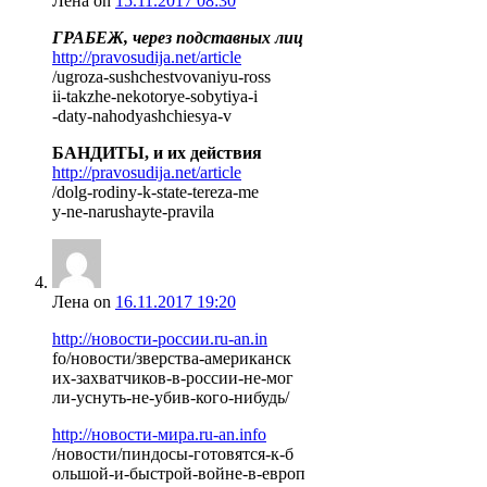
Лена
on
15.11.2017 08:30
ГРАБЕЖ, через подставных лиц
http://pravosudija.net/article
/ugroza-sushchestvovaniyu-ross
ii-takzhe-nekotorye-sobytiya-i
-daty-nahodyashchiesya-v
БАНДИТЫ, и их действия
http://pravosudija.net/article
/dolg-rodiny-k-state-tereza-me
y-ne-narushayte-pravila
Лена
on
16.11.2017 19:20
http://новости-россии.ru-an.in
fo/новости/зверства-американск
их-захватчиков-в-россии-не-мог
ли-уснуть-не-убив-кого-нибудь/
http://новости-мира.ru-an.info
/новости/пиндосы-готовятся-к-б
ольшой-и-быстрой-войне-в-европ