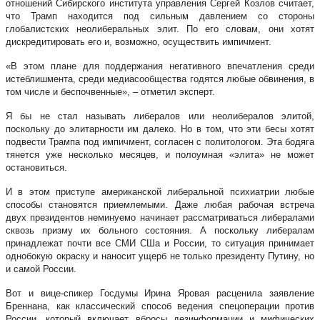
отношений Сибирского института управления Сергей Козлов считает,
что Трамп находится под сильным давлением со стороны
глобалистских неолиберальных элит. По его словам, они хотят
дискредитировать его и, возможно, осуществить импичмент.
«В этом плане для поддержания негативного впечатления среди
истеблишмента, среди медиасообщества годятся любые обвинения, в
том числе и беспочвенные», – отметил эксперт.
Я бы не стал называть либералов или неолибералов элитой,
поскольку до элитарности им далеко. Но в том, что эти бесы хотят
подвести Трампа под импичмент, согласен с политологом. Эта бодяга
тянется уже несколько месяцев, и полоумная «элита» не может
остановиться.
И в этом приступе американской либеральной психиатрии любые
способы становятся приемлемыми. Даже любая рабочая встреча
двух президентов неминуемо начинает рассматриваться либералами
сквозь призму их больного состояния. А поскольку либералам
принадлежат почти все СМИ СШа и России, то ситуация принимает
однобокую окраску и наносит ущерб не только президенту Путину, но
и самой России.
Вот и вице-спикер Госдумы Ирина Яровая расценила заявление
Бреннана, как классический способ ведения спецоперации против
России, который включает вбросы дезинформации и мифических