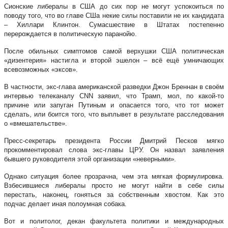
Сионские либералы в США до сих пор не могут успокоиться по
поводу того, что во главе СШа некие силы поставили не их кандидата
– Хиллари Клинтон. Сумасшествие в Штатах постепенно
перерождается в политическую паранойю.
После обильных симптомов самой верхушки США политическая
«дизентерия» настигла и второй эшелон – всё ещё умничающих
всевозможных «эксов».
В частности, экс-глава американской разведки Джон Бреннан в своём
интервью телеканалу CNN заявил, что Трамп, мол, по какой-то
причине или запуган Путиным и опасается того, что тот может
сделать, или боится того, что выплывет в результате расследования
о «вмешательстве».
Пресс-секретарь президента России Дмитрий Песков мягко
прокомментировал слова экс-главы ЦРУ. Он назвал заявления
бывшего руководителя этой организации «неверными».
Однако ситуация более прозрачна, чем эта мягкая формулировка.
Взбесившиеся либералы просто не могут найти в себе силы
перестать, наконец, гоняться за собственным хвостом. Как это
подчас делает иная полоумная собака.
Вот и политолог, декан факультета политики и международных