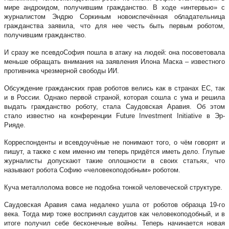
мире андроидом, получившим гражданство. В ходе «интервью» с
журналистом Эндрю Соркиным новоиспечённая обладательница
гражданства заявила, что для нее честь быть первым роботом,
получившим гражданство.
И сразу же псевдоСофия пошла в атаку на людей: она посоветовала
меньше обращать внимания на заявления Илона Маска – известного
противника чрезмерной свободы ИИ.
Обсуждение гражданских прав роботов велись как в странах ЕС, так
и в России. Однако первой страной, которая сошла с ума и решила
выдать гражданство роботу, стала Саудовская Аравия. Об этом
стало известно на конференции Future Investment Initiative в Эр-
Рияде.
Корреспонденты и всевдоучёные не понимают того, о чём говорят и
пишут, а также с кем именно им теперь придётся иметь дело. Глупые
журналисты допускают такие оплошности в своих статьях, что
называют робота Софию «человекоподобным» роботом.
Куча металлолома вовсе не подобна тонкой человеческой структуре.
Саудовская Аравия сама недалеко ушла от роботов образца 19-го
века. Тогда мир тоже воспринял саудитов как человекоподобный, и в
итоге получил себе бесконечные войны. Теперь начинается новая