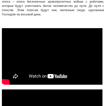
эпоха – эпоха бесконечных кровопролитных войнах с роботами,
которые будут уничтожать белое человечество до нуля. До нуля с
плюсом. Этим плюсом будут они, железные люди, сделанные
Господом на восьмой день.