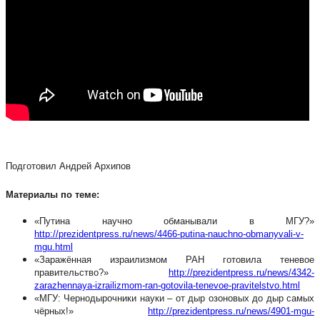
Подготовил Андрей Архипов
Материалы по теме:
«Путина научно обманывали в МГУ?»
http://prezidentpress.ru/news/4466-putina-nauchno-obmanyvali-v-
mgu.html
«Заражённая израилизмом РАН готовила теневое
правительство?»
http://prezidentpress.ru/news/4342-
zarazhennaya-izrailizmom-ran-gotovila-tenevoe-pravitelstvo.html
«МГУ: Чернодырочники науки – от дыр озоновых до дыр самых
чёрных!»
http://prezidentpress.ru/news/4901-mgu-