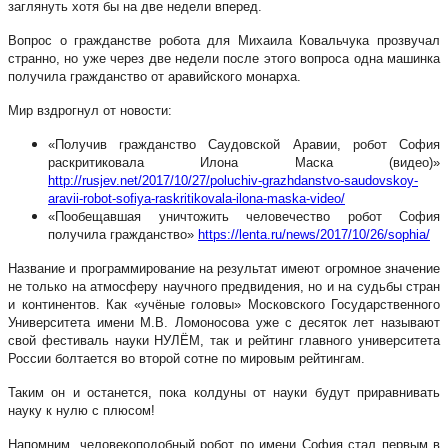
заглянуть хотя бы на две недели вперед.
Вопрос о гражданстве робота для Михаила Ковальчука прозвучал
странно, но уже через две недели после этого вопроса одна машинка
получила гражданство от аравийского монарха.
Мир вздрогнул от новости:
«Получив гражданство Саудовской Аравии, робот София
раскритиковала Илона Маска (видео)»
http://rusjev.net/2017/10/27/poluchiv-grazhdanstvo-saudovskoy-
aravii-robot-sofiya-raskritikovala-ilona-maska-video/
«Пообещавшая уничтожить человечество робот София
получила гражданство»
https://lenta.ru/news/2017/10/26/sophia/
Название и программирование на результат имеют огромное значение
не только на атмосферу научного предвидения, но и на судьбы стран
и континентов. Как «учёные головы» Московского Государственного
Университета имени М.В. Ломоносова уже с десяток лет называют
свой фестиваль науки НУЛЁМ, так и рейтинг главного университета
России болтается во второй сотне по мировым рейтингам.
Таким он и останется, пока колдуны от науки будут приравнивать
науку к нулю с плюсом!
Напомним, человекоподобный робот по имени София стал первым в