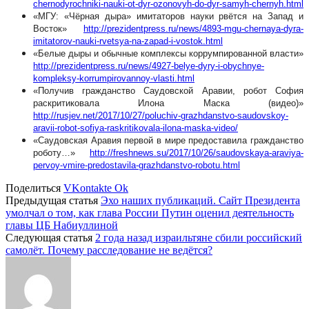
chernodyrochniki-nauki-ot-dyr-ozonovyh-do-dyr-samyh-chernyh.html
«МГУ: «Чёрная дыра» имитаторов науки рвётся на Запад и
Восток»
http://prezidentpress.ru/news/4893-mgu-chernaya-dyra-
imitatorov-nauki-rvetsya-na-zapad-i-vostok.html
«Белые дыры и обычные комплексы коррумпированной власти»
http://prezidentpress.ru/news/4927-belye-dyry-i-obychnye-
kompleksy-korrumpirovannoy-vlasti.html
«Получив гражданство Саудовской Аравии, робот София
раскритиковала Илона Маска (видео)»
http://rusjev.net/2017/10/27/poluchiv-grazhdanstvo-saudovskoy-
aravii-robot-sofiya-raskritikovala-ilona-maska-video/
«Саудовская Аравия первой в мире предоставила гражданство
роботу…»
http://freshnews.su/2017/10/26/saudovskaya-araviya-
pervoy-vmire-predostavila-grazhdanstvo-robotu.html
Поделиться
VKontakte
Ok
Предыдущая статья
Эхо наших публикаций. Сайт Президента
умолчал о том, как глава России Путин оценил деятельность
главы ЦБ Набиуллиной
Следующая статья
2 года назад израильтяне сбили российский
самолёт. Почему расследование не ведётся?