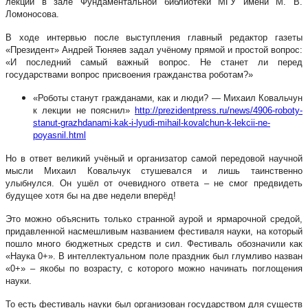
лекции в зале Фундаментальной библиотеки МГУ имени М. В.
Ломоносова.
В ходе интервью после выступления главный редактор газеты
«Президент» Андрей Тюняев задал учёному прямой и простой вопрос:
«И последний самый важный вопрос. Не станет ли перед
государствами вопрос присвоения гражданства роботам?»
«Роботы станут гражданами, как и люди? — Михаил Ковальчун
к лекции не пояснил»
http://prezidentpress.ru/news/4906-roboty-
stanut-grazhdanami-kak-i-lyudi-mihail-kovalchun-k-lekcii-ne-
poyasnil.html
Но в ответ великий учёный и организатор самой передовой научной
мысли Михаил Ковальчук стушевался и лишь таинственно
улыбнулся. Он ушёл от очевидного ответа – не смог предвидеть
будущее хотя бы на две недели вперёд!
Это можно объяснить только странной аурой и ярмарочной средой,
придавленной насмешливым названием фестиваля науки, на который
пошло много бюджетных средств и сил. Фестиваль обозначили как
«Наука 0+». В интеллектуальном поле праздник был глумливо назван
«0+» – якобы по возрасту, с которого можно начинать поглощения
науки.
То есть фестиваль науки был организован государством для существ