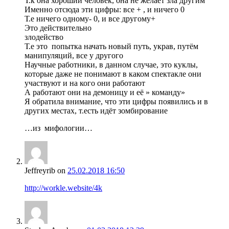
Т.к она хороший человек, она не желает зла другим
Именно отсюда эти цифры: все + , и ничего 0
Т.е ничего одному- 0, и все другому+
Это действительно
злодейство
Т.е это попытка начать новый путь, украв, путём
манипуляций, все у другого
Научные работники, в данном случае, это куклы,
которые даже не понимают в каком спектакле они
участвуют и на кого они работают
А работают они на демоницу и её » команду»
Я обратила внимание, что эти цифры появились и в
других местах, т.есть идёт зомбирование
…из мифологии…
Jeffreyrib
on
25.02.2018 16:50
http://workle.website/4k