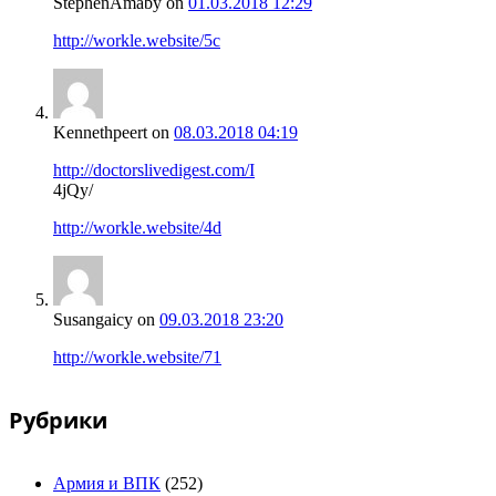
StephenAmaby
on
01.03.2018 12:29
http://workle.website/5c
Kennethpeert
on
08.03.2018 04:19
http://doctorslivedigest.com/I
4jQy/
http://workle.website/4d
Susangaicy
on
09.03.2018 23:20
http://workle.website/71
Рубрики
Армия и ВПК
(252)