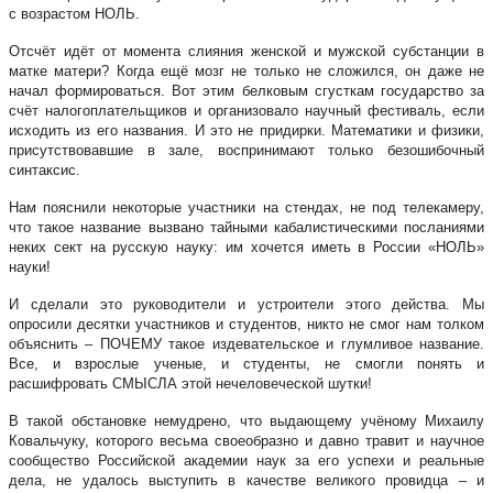
с возрастом НОЛЬ.
Отсчёт идёт от момента слияния женской и мужской субстанции в
матке матери? Когда ещё мозг не только не сложился, он даже не
начал формироваться. Вот этим белковым сгусткам государство за
счёт налогоплательщиков и организовало научный фестиваль, если
исходить из его названия. И это не придирки. Математики и физики,
присутствовавшие в зале, воспринимают только безошибочный
синтаксис.
Нам пояснили некоторые участники на стендах, не под телекамеру,
что такое название вызвано тайными кабалистическими посланиями
неких сект на русскую науку: им хочется иметь в России «НОЛЬ»
науки!
И сделали это руководители и устроители этого действа. Мы
опросили десятки участников и студентов, никто не смог нам толком
объяснить – ПОЧЕМУ такое издевательское и глумливое название.
Все, и взрослые ученые, и студенты, не смогли понять и
расшифровать СМЫСЛА этой нечеловеческой шутки!
В такой обстановке немудрено, что выдающему учёному Михаилу
Ковальчуку, которого весьма своеобразно и давно травит и научное
сообщество Российской академии наук за его успехи и реальные
дела, не удалось выступить в качестве великого провидца – и