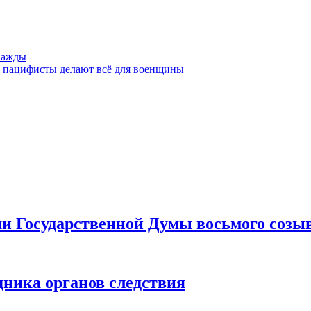
важды
е пацифисты делают всё для военщины
ами Государственной Думы восьмого созы
дника органов следствия