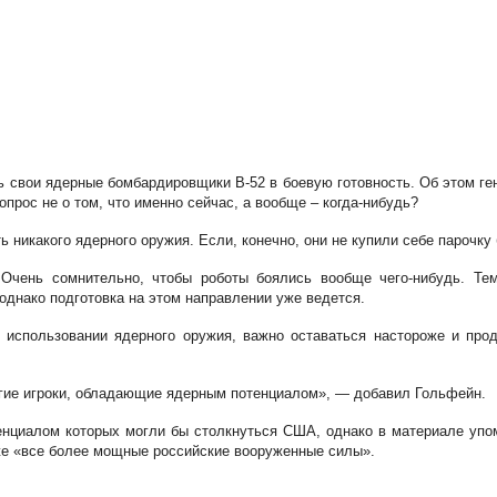
 свои ядерные бомбардировщики B-52 в боевую готовность. Об этом г
опрос не о том, что именно сейчас, а вообще – когда-нибудь?
ь никакого ядерного оружия. Если, конечно, они не купили себе парочк
 Очень сомнительно, чтобы роботы боялись вообще чего-нибудь. Тем
однако подготовка на этом направлении уже ведется.
об использовании ядерного оружия, важно оставаться настороже и пр
угие игроки, обладающие ядерным потенциалом», — добавил Гольфейн.
отенциалом которых могли бы столкнуться США, однако в материале уп
же «все более мощные российские вооруженные силы».