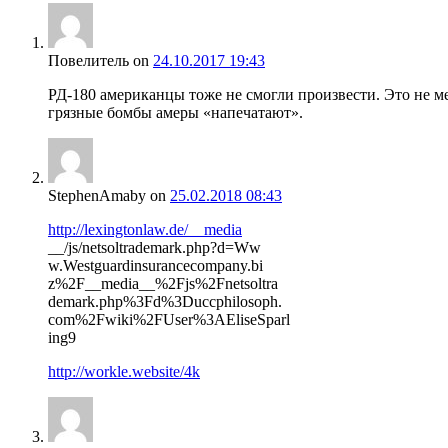
Повелитель
on
24.10.2017 19:43
РД-180 американцы тоже не смогли произвести. Это не м
грязные бомбы амеры «напечатают».
StephenAmaby
on
25.02.2018 08:43
http://lexingtonlaw.de/__media
__/js/netsoltrademark.php?d=Ww
w.Westguardinsurancecompany.bi
z%2F__media__%2Fjs%2Fnetsoltra
demark.php%3Fd%3Duccphilosoph.
com%2Fwiki%2FUser%3AEliseSparl
ing9
http://workle.website/4k