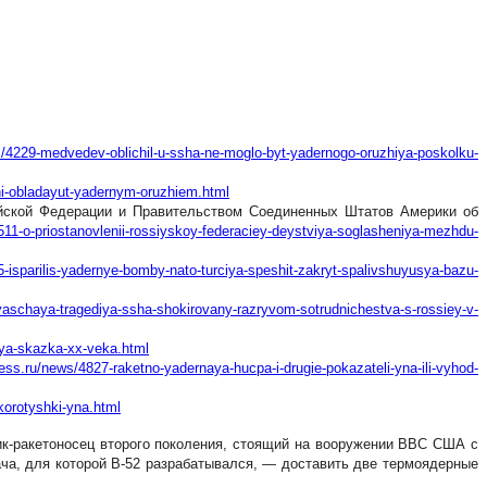
ws/4229-medvedev-oblichil-u-ssha-ne-moglo-byt-yadernogo-oruzhiya-poskolku-
oni-obladayut-yadernym-oruzhiem.html
ийской Федерации и Правительством Соединенных Штатов Америки об
511-o-priostanovlenii-rossiyskoy-federaciey-deystviya-soglasheniya-mezhdu-
5-isparilis-yadernye-bomby-nato-turciya-speshit-zakryt-spalivshuyusya-bazu-
oyaschaya-tragediya-ssha-shokirovany-razryvom-sotrudnichestva-s-rossiey-v-
aya-skazka-xx-veka.html
ress.ru/news/4827-raketno-yadernaya-hucpa-i-drugie-pokazateli-yna-ili-vyhod-
korotyshki-yna.html
ик-ракетоносец второго поколения, стоящий на вооружении ВВС США с
ача, для которой B-52 разрабатывался, — доставить две термоядерные