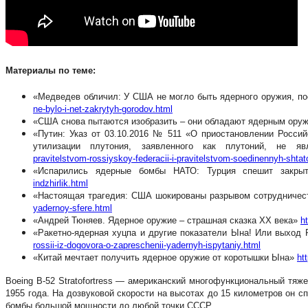
Материалы по теме:
«Медведев обличил: У США не могло быть ядерного оружия, по
ne-bylo-i-net-zakrytyh-gorodov.html
«США снова пытаются изобразить – они обладают ядерным ору
«Путин: Указ от 03.10.2016 № 511 «О приостановлении Росс
утилизации плутония, заявленного как плутоний, не 
pravitelstvom-rossiyskoy-federacii-i-pravitelstvom-soedinennyh-shtatov
«Испарились ядерные бомбы НАТО: Турция спешит закр
indzhirlik.html
«Настоящая трагедия: США шокированы разрывом сотрудничес
yadernoy-sfere.html
«Андрей Тюняев. Ядерное оружие – страшная сказка XX века»
h
«Ракетно-ядерная хуцпа и другие показатели Ына! Или выход
rossii-iz-dogovora-o-zapreschenii-yadernyh-ispytaniy.html
«Китай мечтает получить ядерное оружие от коротышки Ына»
ht
Boeing B-52 Stratofortress — американский многофункциональный тя
1955 года. На дозвуковой скорости на высотах до 15 километров он 
бомбы большой мощности до любой точки СССР.