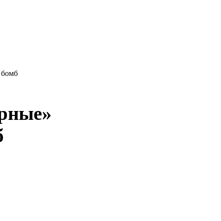
 бомб
ерные»
б