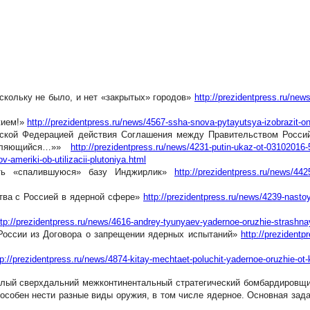
скольку не было, и нет «закрытых» городов»
http://prezidentpress.ru/ne
жием!»
http://prezidentpress.ru/news/4567-ssha-snova-pytayutsya-izobrazit-
ийской Федерацией действия Соглашения между Правительством Росс
являющийся…»»
http://prezidentpress.ru/news/4231-putin-ukaz-ot-03102016-
-ameriki-ob-utilizacii-plutoniya.html
ыть «спалившуюся» базу Инджирлик»
http://prezidentpress.ru/news/442
тва с Россией в ядерной сфере»
http://prezidentpress.ru/news/4239-nast
ttp://prezidentpress.ru/news/4616-andrey-tyunyaev-yadernoe-oruzhie-strashn
 России из Договора о запрещении ядерных испытаний»
http://prezidentp
tp://prezidentpress.ru/news/4874-kitay-mechtaet-poluchit-yadernoe-oruzhie-ot-
желый сверхдальний межконтинентальный стратегический бомбардировщ
способен нести разные виды оружия, в том числе ядерное. Основная зад