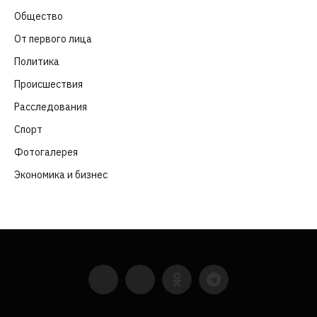
Общество
(652)
От первого лица
(40)
Политика
(282)
Происшествия
(107)
Расследования
(91)
Спорт
(57)
Фотогалерея
(6)
Экономика и бизнес
(252)
YouTube
VKontakte
LinkedIn
Flickr