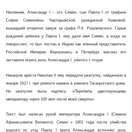
Напомним, Александр I – это Семён, сын Павла I от графини
Софии Семеновны Черторыжской, урожденной Ушаковой,
вышедшей вторично замуж за графа П.К. Разумовского. Скрыв
рождение ребенка у Павла I, ему дали имя Семён, а когда он
повзрослел, то был послан в Индию как военный представитель
Российской Империи. Вернувшись в Петербург, масоны его
заставили играть роль Александра I, убитого с отцом.
Накануне ареста Николая II ему передали шкатулку, найденную в
январе 1917 г. при ремонте камина в комнате Таганрогского дома.
На шкатулке была надпись: «
Передать царствующему
императору через 100 лет после моей смерти
».
Текст был написан рукой императора Александра I (Семена
Афанасьевича Великого). Семен с 1801 года после убийства
родного по отцу Павлу I брата Александра исполнял роль