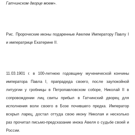
Гатчинском дворце моем
».
Рис. Пророческие иконы подаренные Авелем Императору Павлу I
и императрице Екатерине II.
11.03.1901 г. в 100-летнюю годовщину мученической кончины
императора Павла I, прапрадеда своего, после заупокойной
литургии у гробницы в Петропавловском соборе, Николай II в
сопровождении лиц свиты прибыл в Гатчинский дворец для
исполнения воли своего в Бозе почившего предка. Император
вскрыл ларец, достал оттуда свою икону Николая и несколько
раз прочитал письмо-предсказание инока Авеля о судьбе своей и
России.