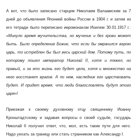
А вот, что было записано старцем Николаем Валаамским за 7
дней до объявления Японией войны России в 1904 г. и затем из
его тетради было переписано иеромонахом Иоилем 30.01.1917 г.:
«
Минуло время мучительства, но мученик и без крови может
быть. Было определение Божие, что если бы омрачился верою
царь, то истреблен бы был весь царский дом. Потому путь, по
которому пошел император Николай II, хотя и тяжел, но
правый, и за это жизнь его будет цела, хотя и множество на
него восстанет врагов. А по нем, наследник его царствовать
будет. И придет время, что люди благословлять будут этого
царя
»!
Приезжая к своему духовному отцу священнику Иоанну
Кронштадтскому и задавая вопросы о своей судьбе, государь
Николай II получил ответ, что, мол, есть такие пути для него.
Надо уехать за границу или стать странником как Александр I.