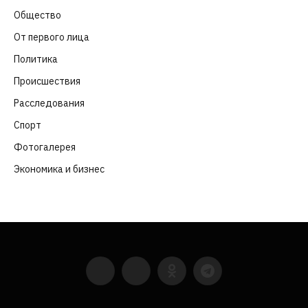
Общество
(652)
От первого лица
(40)
Политика
(282)
Происшествия
(107)
Расследования
(91)
Спорт
(57)
Фотогалерея
(6)
Экономика и бизнес
(252)
YouTube
VKontakte
LinkedIn
Flickr