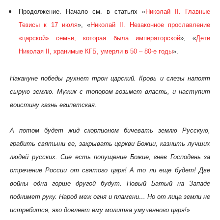
Продолжение. Начало см. в статьях «
Николай II. Главные
Тезисы к 17 июля
», «
Николай II. Незаконное прославление
«царской» семьи, которая была императорской
», «
Дети
Николая II, хранимые КГБ, умерли в 50 – 80-е годы
».
Накануне победы рухнет трон царский. Кровь и слезы напоят
сырую землю. Мужик с топором возьмет власть, и наступит
воистину казнь египетская.
А потом будет жид скорпионом бичевать землю Русскую,
грабить святыни ее, закрывать церкви Божии, казнить лучших
людей русских. Сие есть попущение Божие, гнев Господень за
отречение России от святого царя! А то ли еще будет! Две
войны одна горше другой будут. Новый Батый на Западе
поднимет руку. Народ меж огня и пламени… Но от лица земли не
истребится, яко довлеет ему молитва умученного царя!
»