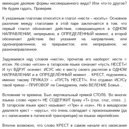
имеющие двоякие формы несовершенного вида? Или что-то другое?
Не будем гадать. Проверим.
К указанным глаголам относится и глагол «нести – носить». Основное
различие между глаголами в этой паре заключается в том, что
первый глагол обозначает действие, совершающееся в ОДНОМ
НАПРАВЛЕНИИ, непрерывно, в ОПРЕДЕЛЁННЫЙ момент, а второй
обозначает действие без указания на направление, или
однонаправленное, но прерывистое, или непрерывное, но
разнонаправленное.
Задумаемся над словом «нести», прочитав его наоборот: нести =
итсен. Но слово «итсен» в татарском языке означает «пусть НЕСЁТ»!
И тут ВДРУГ осеняет: ИСУС нёс к месту своего распятия в ОДНОМ
НАПРАВЛЕНИИ и в ОПРЕДЕЛЁННЫЙ момент… КРЕСТ, подчиняясь
именно такому ПРИКАЗУ – «ПУСТЬ НЕСЁТ!». Кто отдавал ИСУСу
такой приказ – ПРИГОВОР ли Синедриона, либо ВЕЛЕНИЕ Божье…
Вспомним те времена. Был вертикальный прямой СТОЛБ. Во многих
языках слово «крест» НЕ СОДЕРЖИТ букву «Т» (crux, cruz, cross…).
В татарском языке крест называют «т?ре» и «хач». Но в мишарском
диалекте крест – «крусь», что очень совпадает с произношением (да
и с написанием в латинской транскрипции) на языках европейских.
Вполне возможно, что слово КРЕСТ в самом начале его написания