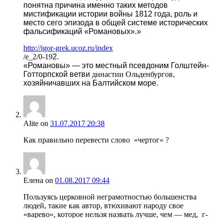
понятна причина именно таких методов
мистификации истории войны 1812 года, роль и
место сего эпизода в общей системе исторических
фальсификаций «Романовых».»
http://igor-grek.ucoz.ru/index
/e_2/0-19
2.
«Романовы» — это местный псевдоним Голштейн-
Готторпской ветви
династии Ольденбургов
,
хозяйничавших на Балтийском море.
Alite
on
31.07.2017 20:38
Как правильно перевести слово «чертог» ?
Елена
on
01.08.2017 09:44
Пользуясь церковной неграмотностью большенства
людей, такие как автор, втюхивают народу свое
«варево», которое нельзя назвать лучше, чем — мед, г-