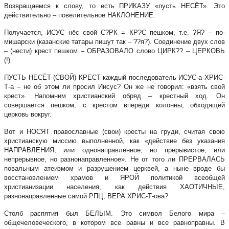
Возвращаемся к слову, то есть ПРИКАЗУ «пусть НЕСЁТ». Это
действительно – повелительное НАКЛОНЕНИЕ.
Получается, ИСУС нёс свой С?РК = КР?С пешком, т.е. ?Я? – по-
мишарски (казанские татары пишут так – ??я?). Соединение двух слов
– (нести) крест пешком – ОБРАЗОВАЛО слово ЦИРК?? – ЦЕРКОВЬ
(!).
ПУСТЬ НЕСЁТ (СВОЙ) КРЕСТ каждый последователь ИСУС-а ХРИС-
Т-а – не об этом ли просил Иисус? Он же не говорил: «взять свой
крест». Напомним христианский обряд – крестный ход. Он
совершается пешком, с крестом впереди колонны, обходящей
церковь вокруг.
Вот и НОСЯТ православные (свои) кресты на груди, считая свою
христианскую миссию выполненной, как «действие без указания
НАПРАВЛЕНИЯ, или однонаправленное, но прерывистое, или
непрерывное, но разнонаправленное». Не от того ли ПРЕРВАЛАСЬ
повальным атеизмом и разрушением церквей, а ныне вроде бы
восстановлением храмов и ЯРОЙ политикой всеобщей
христианизации населения, как действия ХАОТИЧНЫЕ,
разнонаправленные самой РПЦ, ВЕРА ХРИС-Т-ова?
Столб распятия был БЕЛЫМ. Это символ Белого мира –
общечеловеческого, в котором все равны и все равноправны. В