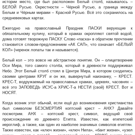
истории место, где был расположен Белый столб, называлось –
БЕЛОЙ Русью. Окрестности – Чёрной Русью, а граница между
Белым и Чёрным мирами – Красной Русью. Всё это сохранилось на
средневековых картах.
Ежегодно на православный Праздник ПАСХИ верующие к
обязательному куличу, который в храмах окропляют святой водой,
дома готовят творожную ПАСКУ. Слово «паска» в обратном прочтении
становится словом-предложением «АК САП», что означает «БЕЛЫЙ
КОЛ» (черенок лопаты так и называется).
Белый кол – это вовсе не абстрактное понятие. Он – олицетворение
Оси Мира, того самого столба, который в древности поддерживал
Небо. Этот Белый столб стоял в Центре Мира, в котором сходились
своими центрами КРУГ и он же, вывернутый наизнанку, – КРЕСТ.
КРЕС-Т, водружаемый на православных храмах, церквях, часовнях –
всё это ЗАПОВЕДЬ ИСУС-а ХРИС-Т-а НЕСТИ (свой) КРЕСТ. Вот и
НОСЯТ.
Когда возник этот обычай, если ещё до возникновения христианства
был символом БЕЗСМЕРТИЯ коптский крест – АНХ? Давайте
посмотрим. АНХ – коптский крест, символ, ведущий своё
происхождение из древнего Египта. Известен, как египетский
иероглиф, а также, как один из наиболее значимых символов египтян.
Также известен, как «ключ жизни», «ключ Нила», «бант жизни», «узел