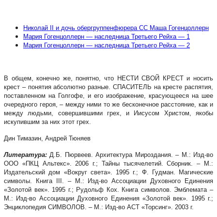
Николай II и дочь обергруппенфюрера СС Маша Гогенцоллерн
Мария Гогенцоллерн — наследница Третьего Рейха — 1
Мария Гогенцоллерн — наследница Третьего Рейха — 2
В общем, конечно же, понятно, что НЕСТИ СВОЙ КРЕСТ и носить
крест – понятия абсолютно разные. СПАСИТЕЛЬ на кресте распятия,
поставленном на Голгофе, и его изображение, красующееся на шее
очередного героя, – между ними то же бесконечное расстояние, как и
между людьми, совершившими грех, и Иисусом Христом, якобы
искупившим за них этот грех.
Дин Тимазин, Андрей Тюняев
Литература:
Д.Б. Пюрвеев. Архитектура Мироздания. – М.: Изд-во
ООО «ПКЦ Альтекс». 2006 г.; Тайны тысячелетий. Сборник. – М.:
Издательский дом «Вокруг света». 1995 г.; Ф. Гудман. Магические
символы. Книга III. – М.: Изд-во Ассоциации Духовного Единения
«Золотой век». 1995 г.; Рудольф Кох. Книга символов. Эмблемата –
М.: Изд-во Ассоциации Духовного Единения «Золотой век». 1995 г.;
Энциклопедия СИМВОЛОВ. – М.: Изд-во АСТ «Торсинг». 2003 г.