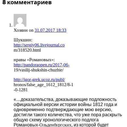
8
комментариев
Хозяин
on
31.07.2017 18:33
Шукшин:
http://sergiy06.livejournal.co
m/318520.html
нравы «Романовых»:
http://pandoraopen.ru/2017-06-
19/vasilij-shukshin-chuzhie/
http://igor-grek.ucoz.ru/publ/
hronos/false_age_1612_1812/8-1
-0-1281
«…доказательства, доказывающие подложность
официальной версии истории войны 1812 года и
одновременно подтверждающие мою версию,
достигли такого количества, что уже пора раскрыть
общую схему хронологического подлога
Романовых-
Ольденбургских
, из которой будет