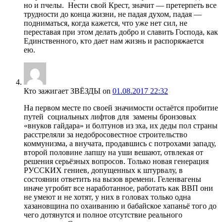
но и пчелы. Нести свой Крест, значит — претерпеть все
трудности до конца жизни, не падая духом, падая —
подниматься, когда кажется, что уже нет сил, не
переставая при этом делать добро и славить Господа, как
Единственного, кто дает нам жизнь и распоряжается
ею.
Кто зажигает ЗВЁЗДЫ
on
01.08.2017 22:32
На первом месте по своей значимости остаётся пробитие
путей социальных лифтов для замены бронзовых
«внуков гайдара» и болтунов из эха, их деды пол страны
расстреляли за недобросовестное строительство
коммунизма, а внучата, продавшись с потрохами западу,
второй половине лапшу на уши вешают, отвлекая от
решения серьёзных вопросов. Только новая генерация
РУССКИХ гениев, допущенных к штурвалу, в
состоянии ответить на вызов времени. Геленвагены
иначе угробят все наработанное, работать как ВВП они
не умеют и не хотят, у них в головах только одна
хазановщина по охаиванию и бабайское хапаньё того до
чего дотянутся и полное отсутствие реального