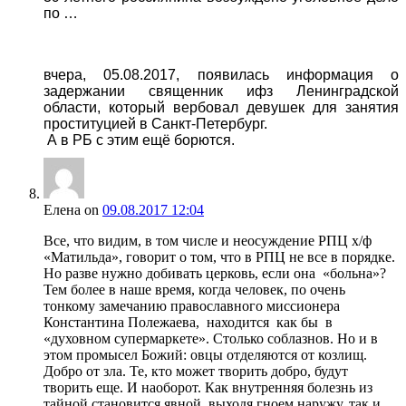
по …
вчера, 05.08.2017, появилась информация о
задержании священник ифз Ленинградской
области, который вербовал девушек для занятия
проституцией в Санкт-Петербург.
А в РБ с этим ещё борются.
Елена
on
09.08.2017 12:04
Все, что видим, в том числе и неосуждение РПЦ х/ф
«Матильда», говорит о том, что в РПЦ не все в порядке.
Но разве нужно добивать церковь, если она «больна»?
Тем более в наше время, когда человек, по очень
тонкому замечанию православного миссионера
Константина Полежаева, находится как бы в
«духовном супермаркете». Столько соблазнов. Но и в
этом промысел Божий: овцы отделяются от козлищ.
Добро от зла. Те, кто может творить добро, будут
творить еще. И наоборот. Как внутренняя болезнь из
тайной становится явной, выходя гноем наружу, так и