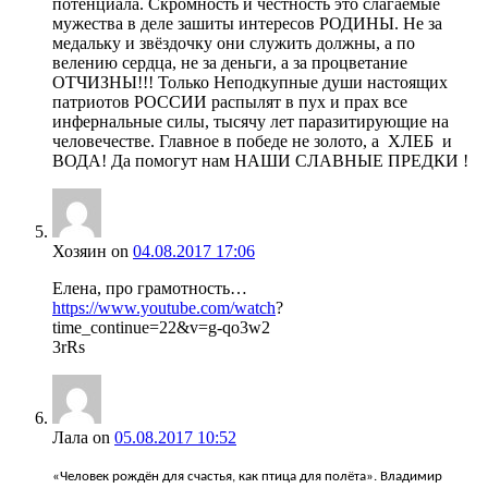
потенциала. Скромность и честность это слагаемые
мужества в деле зашиты интересов РОДИНЫ. Не за
медальку и звёздочку они служить должны, а по
велению сердца, не за деньги, а за процветание
ОТЧИЗНЫ!!! Только Неподкупные души настоящих
патриотов РОССИИ распылят в пух и прах все
инфернальные силы, тысячу лет паразитирующие на
человечестве. Главное в победе не золото, а ХЛЕБ и
ВОДА! Да помогут нам НАШИ СЛАВНЫЕ ПРЕДКИ !
Хозяин
on
04.08.2017 17:06
Елена, про грамотность…
https://www.youtube.com/watch
?
time_continue=22&v=g-qo3w2
3rRs
Лала
on
05.08.2017 10:52
«Человек рождён для счастья, как птица для полёта». Владимир