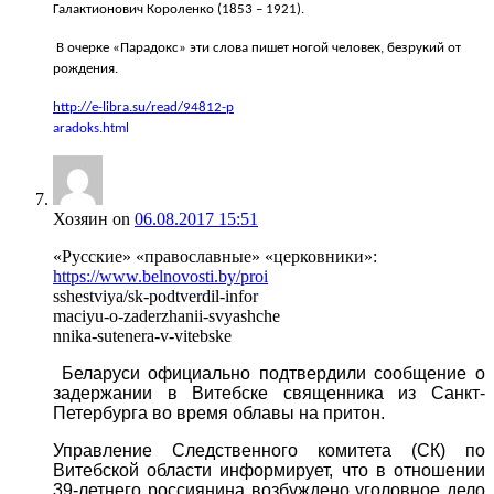
Галактионович Короленко (1853 – 1921).
В очерке «Парадокс» эти слова пишет ногой человек, безрукий от
рождения.
http://e-libra.su/read/94812-p
aradoks.html
Хозяин
on
06.08.2017 15:51
«Русские» «православные» «церковники»:
https://www.belnovosti.by/proi
sshestviya/sk-podtverdil-infor
maciyu-o-zaderzhanii-svyashche
nnika-sutenera-v-vitebske
Беларуси официально подтвердили сообщение о
задержании в Витебске священника из Санкт-
Петербурга во время облавы на притон.
Управление Следственного комитета (СК) по
Витебской области информирует, что в отношении
39-летнего россиянина возбуждено уголовное дело