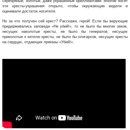
серебряные, золотые, даже украшенные бриллиантами. Многие носят
эти кресты-украшения открыто, чтобы окружающие видели и
оценивали достаток носителя.
Но за что получен сей крест? Расскажи, герой! Если бы верующие
придерживались заповеди «Не убий!», то не было бы многих зеков,
несущих наколотые кресты, не было бы генералов, несущих
приколотые к кителю кресты, не было бы олигархов, несущих кресты
на сердцах, отдающих приказы «Убий!».