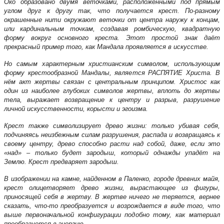
Око образовано двумя веточками, расположенными под прямым
углом друг к другу так, что получается крест. По-разному
окрашенные нити окружают веточки от центра наружу к концам,
или кардинальным точкам, создавая ромбическую, квадратную
форму вокруг основного креста. Этот простой знак даёт
прекрасный пример того, как Мандала проявляется в искусстве.
Но самым характерным христианским символом, использующим
форму крестообразной Мандалы, является РАСПЯТИЕ Христа. В
нём акт жертвы связан с центральным принципом. Христос как
один из наиболее глубоких символов жертвы, вплоть до жертвы
тела, выражает возвращение к центру и разрыв, разрушение
личной искусственности, корысти и эгоизма.
Крест также символизирует древо жизни: только убивая себя,
подчиняясь неизбежным силам разрушения, распада и возвращаясь к
своему центру, древо способно расти над собой, даже, если это
«над» – только будет зародыш, который однажды упадёт на
Землю. Крест предваряет зародыш.
В изображении на камне, найденном в Паленко, городе древних майя,
крест олицетворяет древо жизни, вырастающее из фигуры,
приносящей себя в жертву. В жертве ничего не теряется, вернее
сказать, что-то преобразуется и возрождается в виде того, что
выше первоначальной конфигурации подобно тому, как материал
преобразуется в энергию.