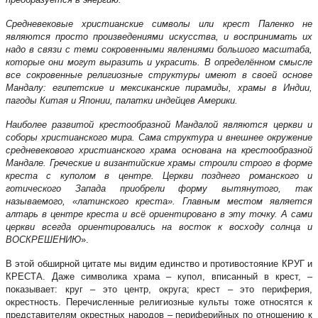
Средневековые христианские символы или крест Паленко не
являются просто произведениями искусства, и воспринимать их
надо в связи с теми сокровенными явлениями большого масштаба,
которые они могут выразить и украсить. В определённом смысле
все сокровенные религиозные структуры имеют в своей основе
Мандалу: египетские и мексиканские пирамиды, храмы в Индии,
пагоды Китая и Японии, палатки индейцев Америки.
Наиболее развитой крестообразной Мандалой являются церкви и
соборы христианского мира. Сама структура и внешнее окружение
средневекового христианского храма основана на крестообразной
Мандале. Греческие и византийские храмы строили строго в форме
креста с куполом в центре. Церкви позднего романского и
готического Запада приобрели форму вытянутого, так
называемого, «латинского креста». Главным местом является
алтарь в центре креста и всё ориентировано в эту точку. А сами
церкви всегда ориентировались на восток к восходу солнца и
ВОСКРЕШЕНИЮ
».
В этой обширной цитате мы видим единство и противостояние КРУГ и
КРЕСТА. Даже символика храма – купол, вписанный в крест, –
показывает: круг – это центр, округа; крест – это периферия,
окрестность. Перечисленные религиозные культы тоже относятся к
представителям окрестных народов – периферийных по отношению к