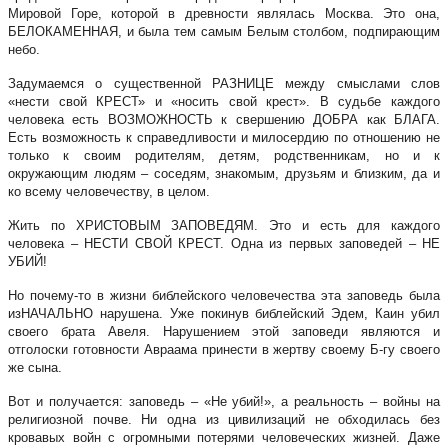
Мировой Горе, которой в древности являлась Москва. Это она,
БЕЛОКАМЕННАЯ, и была тем самым Белым столбом, подпирающим
небо.
Задумаемся о существенной РАЗНИЦЕ между смыслами слов
«нести свой КРЕСТ» и «носить свой крест». В судьбе каждого
человека есть ВОЗМОЖНОСТЬ к свершению ДОБРА как БЛАГА.
Есть возможность к справедливости и милосердию по отношению не
только к своим родителям, детям, родственникам, но и к
окружающим людям – соседям, знакомым, друзьям и близким, да и
ко всему человечеству, в целом.
Жить по ХРИСТОВЫМ ЗАПОВЕДЯМ. Это и есть для каждого
человека – НЕСТИ СВОЙ КРЕСТ. Одна из первых заповедей – НЕ
УБИЙ!
Но почему-то в жизни библейского человечества эта заповедь была
изНАЧАЛЬНО нарушена. Уже покинув библейский Эдем, Каин убил
своего брата Авеля. Нарушением этой заповеди являются и
отголоски готовности Авраама принести в жертву своему Б-гу своего
же сына.
Вот и получается: заповедь – «Не убий!», а реальность – войны на
религиозной почве. Ни одна из цивилизаций не обходилась без
кровавых войн с огромными потерями человеческих жизней. Даже