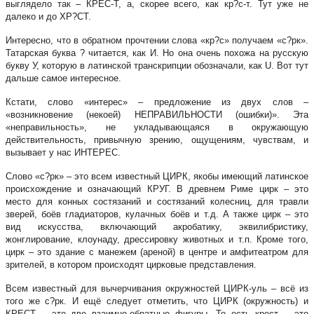
выглядело так – КРЕС-Т, а, скорее всего, как кр?с-т. Тут уже не
далеко и до ХР?СТ.
Интересно, что в обратном прочтении слова «кр?с» получаем «с?рк».
Татарская буква ? читается, как И. Но она очень похожа на русскую
букву У, которую в латинской транскрипции обозначали, как U. Вот тут
дальше самое интересное.
Кстати, слово «интерес» – предложение из двух слов –
«возникновение (некоей) НЕПРАВИЛЬНОСТИ (ошибки)». Эта
«неправильность», не укладывающаяся в окружающую
действительность, привычную зрению, ощущениям, чувствам, и
вызывает у нас ИНТЕРЕС.
Слово «с?рк» – это всем известный ЦИРК, якобы имеющий латинское
происхождение и означающий КРУГ. В древнем Риме цирк – это
место для конных состязаний и состязаний колесниц, для травли
зверей, боёв гладиаторов, кулачных боёв и т.д. А также цирк – это
вид искусства, включающий акробатику, эквилибристику,
жонглирование, клоунаду, дрессировку животных и т.п. Кроме того,
цирк – это здание с манежем (ареной) в центре и амфитеатром для
зрителей, в котором происходят цирковые представления.
Всем известный для вычерчивания окружностей ЦИРК-уль – всё из
того же с?рк. И ещё следует отметить, что ЦИРК (окружность) и
КРЕСТ – это две взаимно-обратные фигуры. То есть крест – это