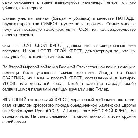
само отношение к войне вывернулось наизнанку: теперь тот, кто
убивает, стал героем.
Самым умелым воинам (бойцам – убийцам) в качестве НАГРАДЫ
вручают крест как СИМВОЛ мужества и героизма. Самые умелые
получают несколько таких крестов и НОСЯТ их, как свидетельство
своего героизма.
Они – НЕСУТ СВОЙ КРЕСТ, данный им за совершённый ими
поступок. И они НОСЯТ СВОЙ КРЕСТ, демонстрируя то, что их
поступок был отмечен этим крестом.
Во Второй мировой войне и в Великой Отечественной войне немецкие
полчища были украшены такими крестами. Иногда это была
СВАСТИКА, но чаще – простой КРЕСТ, составленный из четырёх
УГЛОВ, или лопастной крест. Такой в качестве награды особо
отличившимся палачам и убийцам вручал лично Гитлер.
ЖЕЛЕЗНЫЙ гитлеровский КРЕСТ, украшенный дубовыми листьями,
стал символом крестового похода объединённой библейской Европы
на «безбожную» Русь (СССР). И Гитлер тоже НЁС СВОЙ КРЕСТ. На
своём кителе. На своих знамёнах. На своих танках. На всём оружии
своей армии.