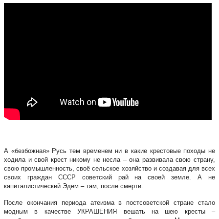
А «безбожная» Русь тем временем ни в какие крестовые походы не
ходила и свой крест никому не несла – она развивала свою страну,
свою промышленность, своё сельское хозяйство и создавая для всех
своих граждан СССР советский рай на своей земле. А не
капиталистический Эдем – там, после смерти.
После окончания периода атеизма в постсоветской стране стало
модным в качестве УКРАШЕНИЯ вешать на шею кресты –