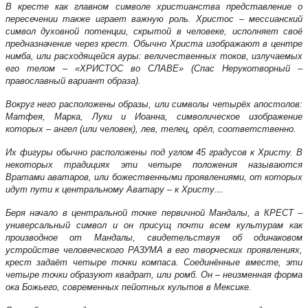
В кресте как главном символе христианства представление о
пересечении также играет важную роль. Христос – мессианский
символ духовной потенции, скрытой в человеке, исполняет своё
предназначение через крест. Обычно Христа изображают в центре
нимба, или расходящейся ауры: величественных токов, излучаемых
его телом – «ХРИСТОС во СЛАВЕ» (Спас Нерукотворный –
православный вариант образа).
Вокруг него расположены образы, или символы четырёх апостолов:
Матфея, Марка, Луки и Иоанна, символическое изображение
которых – ангел (или человек), лев, телец, орёл, соответственно.
Их фигуры обычно расположены под углом 45 градусов к Христу. В
некоторых традициях эти четыре положения называются
Вратами аватаров, или божественными проявлениями, от которых
идут пути к центральному Аватару – к Христу…
Беря начало в центральной точке первичной Мандалы, а КРЕСТ –
универсальный символ и он присущ почти всем культурам как
производное от Мандалы, свидетельствуя об одинаковом
устройстве человеческого РАЗУМА в его творческих проявлениях,
крест задаёт четыре точки компаса. Соединённые вместе, эти
четыре точки образуют квадрат, или ромб. Он – неизменная форма
ока Божьего, современных пейотных культов в Мексике.