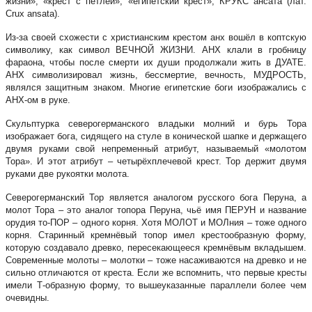
жизни», «крест с петлёй», «египетский крест», КРУКС ансата (лат.
Crux ansata).
Из-за своей схожести с христианским крестом анх вошёл в коптскую
символику, как символ ВЕЧНОЙ ЖИЗНИ. АНХ клали в гробницу
фараона, чтобы после смерти их души продолжали жить в ДУАТЕ.
АНХ символизировал жизнь, бессмертие, вечность, МУДРОСТЬ,
являлся защитным знаком. Многие египетские боги изображались с
АНХ-ом в руке.
Скульптурка северогерманского владыки молний и бурь Тора
изображает бога, сидящего на стуле в конической шапке и держащего
двумя руками свой непременный атрибут, называемый «молотом
Тора». И этот атрибут – четырёхплечевой крест. Тор держит двумя
руками две рукоятки молота.
Северогерманский Тор является аналогом русского бога Перуна, а
молот Тора – это аналог топора Перуна, чьё имя ПЕРУН и название
орудия то-ПОР – одного корня. Хотя МОЛОТ и МОЛния – тоже одного
корня. Старинный кремнёвый топор имел крестообразную форму,
которую создавало древко, пересекающееся кремнёвым вкладышем.
Современные молоты – молотки – тоже насаживаются на древко и не
сильно отличаются от креста. Если же вспомнить, что первые кресты
имели Т-образную форму, то вышеуказанные параллели более чем
очевидны.