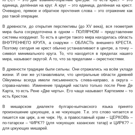
единица, делённая на круг. А круг – это единица, делённая на крест.
Очевидно, прямое и обратное прочтения слова – это отражение как
раз такой операции.
В древности, до открытия перспективы (до XV века), вся геометрия
мира была сосредоточена в одном – ПОЛЯРНОМ – представлении
системы координат. То есть в центре такого мира находилась область
ВНУТРЕННЕГО КРУГА, а снаружи – ОБЛАСТЬ внешнего КРЕСТА.
Поэтому сегодня не крест обычно устанавливают в центре, а точку –
символ минимального круга. То, что находится в пределах нашего
мира, называют округой. А то, что за пределами – окрестностями.
В древности традиции были сильны. Они отражались на всём укладе
жизни. И они же устанавливали, что центральные области древней
Ойкумены всегда имели письменность слева-направо, а округа –
справа-налево. Изменение традиций настало только после Рене Де
Карта, то есть Рене «Две черты». Его чаще называют Картезием – то
есть Крестом.
В мишарском диалекте булгаро-кыпчакского языка принято
произношение цокующее, а не чокующее. Т.е. это слово читается и
пишется как цирк, а не чирк. Ну, а православный храм – ЦЕРКОВЬ –
по-татарски – ЧИРК?? (для чокующих казанских татар) и ЦИРК?? –
для цокующих мишарей.