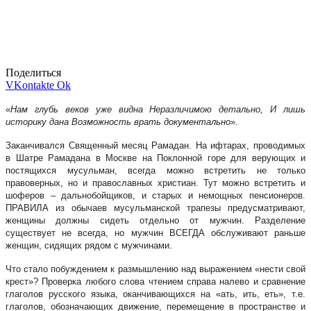
Поделиться
VKontakte
Ok
«
Нам глубь веков уже видна Неразличимою детально, И лишь
историку дана Возможность врать документально
».
Заканчивался Священный месяц Рамадан. На ифтарах, проводимых
в Шатре Рамадана в Москве на Поклонной горе для верующих и
постящихся мусульман, всегда можно встретить не только
правоверных, но и православных христиан. Тут можно встретить и
шоферов – дальнобойщиков, и старых и немощных пенсионеров.
ПРАВИЛА из обычаев мусульманской трапезы предусматривают,
женщины должны сидеть отдельно от мужчин. Разделение
существует не всегда, но мужчин ВСЕГДА обслуживают раньше
женщин, сидящих рядом с мужчинами.
Что стало побуждением к размышлению над выражением «нести свой
крест»? Проверка любого слова чтением справа налево и сравнение
глаголов русского языка, оканчивающихся на «ать, ить, еть», т.е.
глаголов, обозначающих движение, перемещение в пространстве и