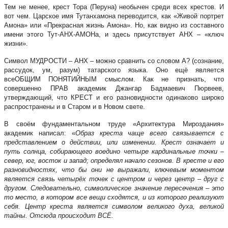
Тем не менее, крест Тора (Перуна) необычен среди всех крестов. И
вот чем. Царское имя Тутанхамона переводится, как «Живой портрет
Амона» или «Прекрасная жизнь Амона». Но, как видно из составного
имени этого Тут-АНХ-АМОНа, и здесь присутствует АНХ – «ключ
жизни».
Символ МУДРОСТИ – АНХ – можно сравнить со словом А? (сознание,
рассудок, ум, разум) татарского языка. Оно ещё является
всеОБЩИМ ПОНЯТИЙНЫМ смыслом. Как не признать, что
совершенно ПРАВ академик Джангар Бадмаевич Пюрвеев,
утверждающий, что КРЕСТ и его разновидности одинаково широко
распространены и в Старом и в Новом свете.
В своём фундаментальном труде «Архитектура Мироздания»
академик написал: «
Образ креста чаще всего связывается с
представлением о действии, или изменении. Крест означает и
путь солнца, собирающего воедино четыре кардинальные точки –
север, юг, восток и запад; определял начало сезонов. В кресте и его
разновидностях, что бы они не выражали, ключевым моментом
является связь четырёх точек с центром и через центр – друг с
другом. Следовательно, символическое значение пересечения – это
то место, в котором все вещи сходятся, и из которого реализуют
себя. Центр креста является символом великого духа, великой
тайны. Отсюда происходит ВСЁ.