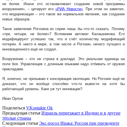
не более. Иначе это останавливает создание новой программы
вооружения», – цитирует его
«РИА Новости»
. При этом он заметил,
что модернизация – это такое же нормальное явление, как создание
новых образцов.
Такое заявление Рогозина из серии лишь бы что-то сказать. Почему
«три, четыре, не более»? Вспомним автомат Калашникова. Его
модифицируют успешно так, что и счёт количеству модификаций
потерян. А никто в мире, в том числе и Рогозин, ничего лучшего и
инновационного ещё не создал.
Вооружение – это не строка в докладе. Это реальная единица на
поле боя. Управленцев с длинным языками надо отбивать от оружия
прикладами.
Я, конечно, не призываю к консервации эволюции. Но Рогозин ещё не
доказал, что он вообще способен что-то вывести на хотя бы
работающий уровень. Каке уж тут инновации?
Иван Орлов
Поделиться
VKontakte
Ok
Предыдущая статья
Израиль переезжает в Индию и в другие
тёплые страны
Следующая статья
Экс-посол Ирака: Россия при президенте