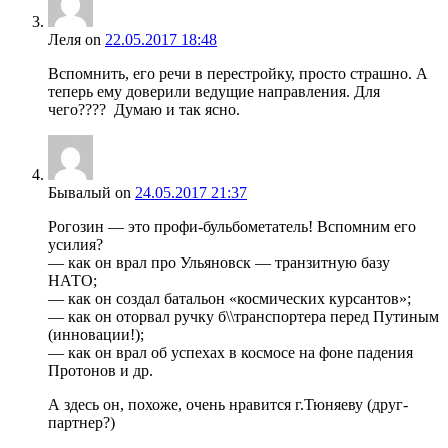
Леля
on
22.05.2017 18:48
Вспомнить, его речи в перестройку, просто страшно. А
теперь ему доверили ведущие направления. Для
чего???? Думаю и так ясно.
Бывалый
on
24.05.2017 21:37
Рогозин — это профи-бульбометатель! Вспомним его
усилия?
— как он врал про Ульяновск — транзитную базу
НАТО;
— как он создал батальон «космических курсантов»;
— как он оторвал ручку б\\транспортера перед Путиным
(инновации!);
— как он врал об успехах в космосе на фоне падения
Протонов и др.
А здесь он, похоже, очень нравится г.Тюняеву (друг-
партнер?)