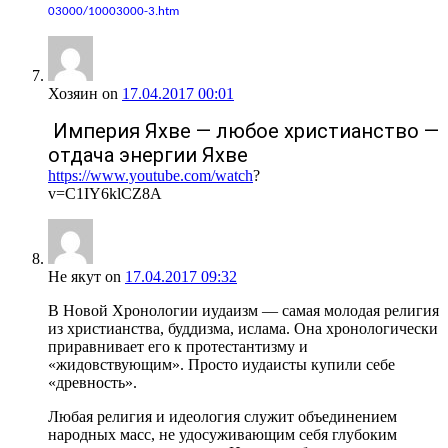
03000/10003000-3.htm
Хозяин
on
17.04.2017 00:01
Империя Яхве — любое христианство —
отдача энергии Яхве
https://www.youtube.com/watch
?
v=C1IY6klCZ8A
Не якут
on
17.04.2017 09:32
В Новой Хронологии иудаизм — самая молодая религия
из христианства, буддизма, ислама. Она хронологически
приравнивает его к протестантизму и
«жидовствующим». Просто иудаисты купили себе
«древность».
Любая религия и идеология служит объединением
народных масс, не удосуживающим себя глубоким