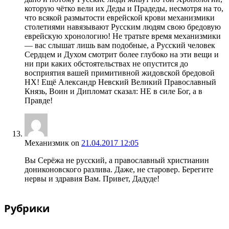
которую чётко вели их Деды и Прадеды, несмотря на то,
что всякой размытости еврейской крови механизмики
столетиями навязывают Русским людям свою бредовую
еврейскую хронологию! Не тратьте время механизмики
— вас слышат лишь вам подобные, а Русский человек
Сердцем и Духом смотрит более глубоко на эти вещи и
ни при каких обстоятельствах не опустится до
восприятия вашей примитивной жидовской бредовой
НХ! Ещё Александр Невский Великий Православный
Князь, Воин и Дипломат сказал: НЕ в силе Бог, а в
Правде!
Механизмик
on
21.04.2017 12:05
Вы Серёжа не русский, а православный христианин
дониконовского разлива. Даже, не старовер. Берегите
нервы и здравия Вам. Привет, Дадуде!
Рубрики