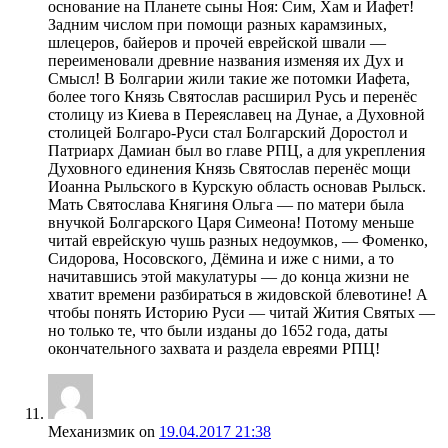
основание на Планете сыны Ноя: Сим, Хам и Иафет!
Задним числом при помощи разных карамзиных,
шлецеров, байеров и прочей еврейской швали —
переименовали древние названия изменяя их Дух и
Смысл! В Болгарии жили такие же потомки Иафета,
более того Князь Святослав расширил Русь и перенёс
столицу из Киева в Переяславец на Дунае, а Духовной
столицей Болгаро-Руси стал Болгарский Доростол и
Патриарх Дамиан был во главе РПЦ, а для укрепления
Духовного единения Князь Святослав перенёс мощи
Иоанна Рыльского в Курскую область основав Рыльск.
Мать Святослава Княгиня Ольга — по матери была
внучкой Болгарского Царя Симеона! Потому меньше
читай еврейскую чушь разных недоумков, — Фоменко,
Сидорова, Носовского, Дёмина и иже с ними, а то
начитавшись этой макулатуры — до конца жизни не
хватит времени разбираться в жидовской блевотине! А
чтобы понять Историю Руси — читай Жития Святых —
но только те, что были изданы до 1652 года, даты
окончательного захвата и раздела евреями РПЦ!
Механизмик
on
19.04.2017 21:38