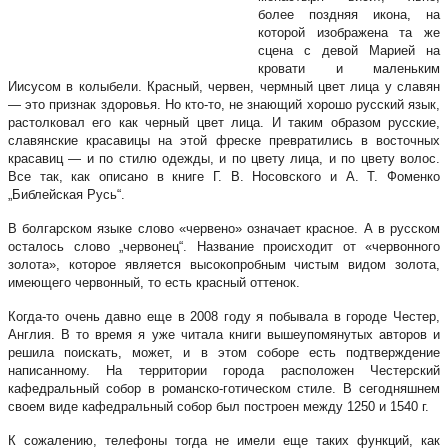
более поздняя икона, на
которой изображена та же
сцена с девой Марией на
кровати и маленьким
Иисусом в колыбели. Красный, червен, чермный цвет лица у славян
— это признак здоровья. Но кто-то, не знающий хорошо русский язык,
растолковал его как черный цвет лица. И таким образом русские,
славянские красавицы на этой фреске превратились в восточных
красавиц — и по стилю одежды, и по цвету лица, и по цвету волос.
Все так, как описано в книге Г. В. Носовского и А. Т. Фоменко
„Библейская Русь“.
В болгарском языке слово «червено» означает красное. А в русском
осталось слово „червонец“. Название происходит от «червонного
золота», которое является высокопробным чистым видом золота,
имеющего червонный, то есть красный оттенок.
Когда-то очень давно еще в 2008 году я побывала в городе Честер,
Англия. В то время я уже читала книги вышеупомянутых авторов и
решила поискать, может, и в этом соборе есть подтверждение
написанному. На территории города расположен Честерский
кафедральный собор в романско-готическом стиле. В сегодняшнем
своем виде кафедральный собор был построен между 1250 и 1540 г.
К сожалению, телефоны тогда не имели еще таких функций, как