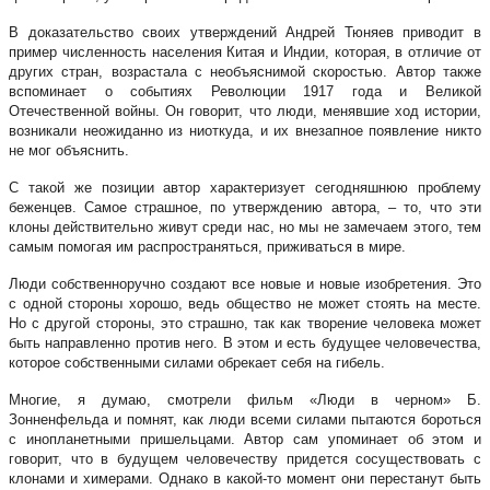
В доказательство своих утверждений Андрей Тюняев приводит в
пример численность населения Китая и Индии, которая, в отличие от
других стран, возрастала с необъяснимой скоростью. Автор также
вспоминает о событиях Революции 1917 года и Великой
Отечественной войны. Он говорит, что люди, менявшие ход истории,
возникали неожиданно из ниоткуда, и их внезапное появление никто
не мог объяснить.
С такой же позиции автор характеризует сегодняшнюю проблему
беженцев. Самое страшное, по утверждению автора, – то, что эти
клоны действительно живут среди нас, но мы не замечаем этого, тем
самым помогая им распространяться, приживаться в мире.
Люди собственноручно создают все новые и новые изобретения. Это
с одной стороны хорошо, ведь общество не может стоять на месте.
Но с другой стороны, это страшно, так как творение человека может
быть направленно против него. В этом и есть будущее человечества,
которое собственными силами обрекает себя на гибель.
Многие, я думаю, смотрели фильм «Люди в черном» Б.
Зонненфельда и помнят, как люди всеми силами пытаются бороться
с инопланетными пришельцами. Автор сам упоминает об этом и
говорит, что в будущем человечеству придется сосуществовать с
клонами и химерами. Однако в какой-то момент они перестанут быть