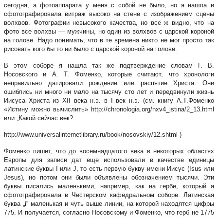
сегодня, а фотоаппарата у меня с собой не было, но я нашла и
сфотографировала витраж высоко на стене с изображением сцены
волхвов. Фотографии невысокого качества, но все ж видно, что на
фото все волхвы — мужчины, но один из волхвов с царской короной
на голове. Надо понимать, что в те времена никто не мог просто так
рисовать кого бы то ни было с царской короной на голове.
В этом соборе я нашла так же подтверждение словам Г. В.
Носовского и А. Т. Фоменко, которые считают, что хронологи
неправильно датировали рождение или распятие Христа. Они
ошиблись ни много ни мало на тысячу сто лет и передвинули жизнь
Иисуса Христа из XII века н.э. в I век н.э. (см. книгу А.Т.Фоменко
«Истину можно вычислить» http://chronologia.org/nxv4_istina/2_13.html
или „Какой сейчас век?
http://www.universalinternetlibrary.ru/book/nosovskiy/12.shtml )
Фоменко пишет, что до восемнадцатого века в некоторых областях
Европы для записи дат еще использовали в качестве единицы
латинские буквы I или J, то есть первую букву имени Иисус (Isus или
Jesus), но потом они были объявлены обозначением тысячи. Эти
буквы писались маленькими, например, как на гербе, который я
сфотографировала в Честерском кафедральном соборе. Латинская
буква „i“ маленькая и чуть выше линии, на которой находятся цифры
775. И получается, согласно Носовскому и Фоменко, что герб не 1775