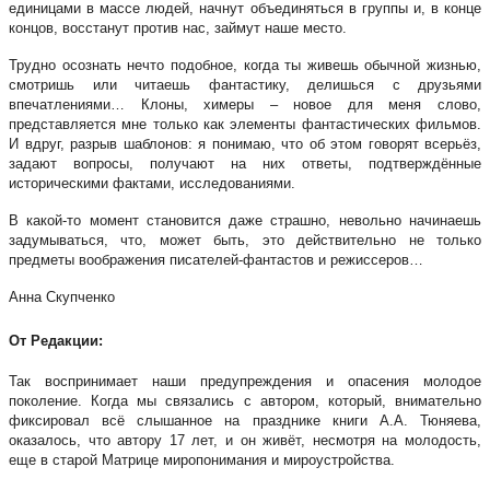
единицами в массе людей, начнут объединяться в группы и, в конце
концов, восстанут против нас, займут наше место.
Трудно осознать нечто подобное, когда ты живешь обычной жизнью,
смотришь или читаешь фантастику, делишься с друзьями
впечатлениями… Клоны, химеры – новое для меня слово,
представляется мне только как элементы фантастических фильмов.
И вдруг, разрыв шаблонов: я понимаю, что об этом говорят всерьёз,
задают вопросы, получают на них ответы, подтверждённые
историческими фактами, исследованиями.
В какой-то момент становится даже страшно, невольно начинаешь
задумываться, что, может быть, это действительно не только
предметы воображения писателей-фантастов и режиссеров…
Анна Скупченко
От Редакции:
Так воспринимает наши предупреждения и опасения молодое
поколение. Когда мы связались с автором, который, внимательно
фиксировал всё слышанное на празднике книги А.А. Тюняева,
оказалось, что автору 17 лет, и он живёт, несмотря на молодость,
еще в старой Матрице миропонимания и мироустройства.