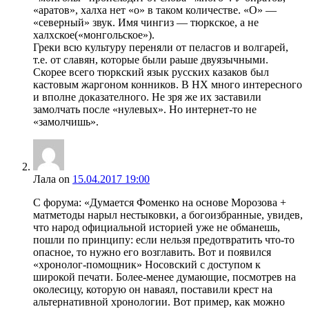
«аратов», халха нет «о» в таком количестве. «О» —
«северный» звук. Имя чингиз — тюркское, а не
халхское(«монгольское»).
Греки всю культуру переняли от пеласгов и волгарей,
т.е. от славян, которые были раьше двуязычными.
Скорее всего тюркский язык русских казаков был
кастовым жаргоном конников. В НХ много интересного
и вполне доказателного. Не зря же их заставили
замолчать после «нулевых». Но интернет-то не
«замолчишь».
Лала
on
15.04.2017 19:00
С форума: «Думается Фоменко на основе Морозова +
матметоды нарыл нестыковки, а богоизбранные, увидев,
что народ официальной историей уже не обманешь,
пошли по принципу: если нельзя предотвратить что-то
опасное, то нужно его возглавить. Вот и появился
«хронолог-помощник» Носовский с доступом к
широкой печати. Более-менее думающие, посмотрев на
околесицу, которую он наваял, поставили крест на
альтернативной хронологии. Вот пример, как можно