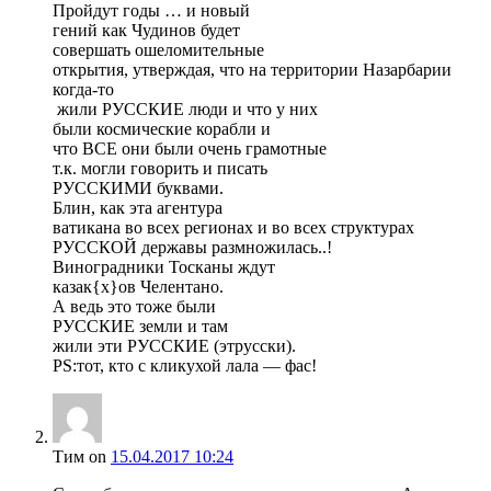
Пройдут годы … и новый
гений как Чудинов будет
совершать ошеломительные
открытия, утверждая, что на территории Назарбарии
когда-то
жили РУССКИЕ люди и что у них
были космические корабли и
что ВСЕ они были очень грамотные
т.к. могли говорить и писать
РУССКИМИ буквами.
Блин, как эта агентура
ватикана во всех регионах и во всех структурах
РУССКОЙ державы размножилась..!
Виноградники Тосканы ждут
казак{x}ов Челентано.
А ведь это тоже были
РУССКИЕ земли и там
жили эти РУССКИЕ (этрусски).
PS:тот, кто с кликухой лала — фас!
Тим
on
15.04.2017 10:24