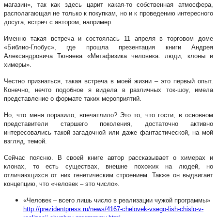
магазин», так как здесь царит какая-то собственная атмосфера,
располагающая не только к покупкам, но и к проведению интересного
досуга, встреч с автором, например.
Именно такая встреча и состоялась 11 апреля в торговом доме
«Библио-Глобус», где прошла презентация книги Андрея
Александровича Тюняева «Метафизика человека: люди, клоны и
химеры».
Честно признаться, такая встреча в моей жизни – это первый опыт.
Конечно, нечто подобное я видела в различных ток-шоу, имела
представление о формате таких мероприятий.
Но, что меня поразило, впечатлило? Это то, что гости, в основном
представители старшего поколения, достаточно активно
интересовались такой загадочной или даже фантастической, на мой
взгляд, темой.
Сейчас поясню. В своей книге автор рассказывает о химерах и
клонах, то есть существах, внешне похожих на людей, но
отличающихся от них генетическим строением. Также он выдвигает
концепцию, что «человек – это число».
«Человек – всего лишь число в реализации чужой программы»
http://prezidentpress.ru/news/4167-chelovek-vsego-lish-chislo-v-