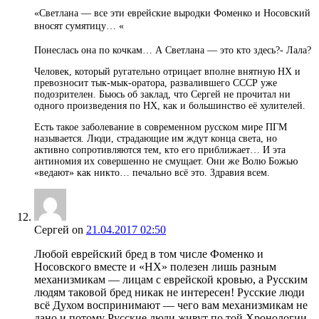
«Светлана — все эти еврейские выродки Фоменко и Носовский
вносят сумятицу… «
Понеслась она по кочкам… А Светлана — это кто здесь?- Лала?
Человек, который ругательно отрицает вполне внятную НХ и
превозносит тык-мык-оратора, развалившего СССР уже
подозрителен. Бьюсь об заклад, что Сергей не прочитал ни
одного произведения по НХ, как и большинство её хулителей.
Есть такое заболевание в современном русском мире ПГМ
называется. Люди, страдающие им ждут конца света, но
активно сопротивляются тем, кто его приближает… И эта
антиномия их совершенно не смущает. Они же Волю Божью
«ведают» как никто… печально всё это. Здравия всем.
Сергей
on
21.04.2017 02:50
Любой еврейский бред в том числе Фоменко и
Носовского вместе и «НХ» полезен лишь разным
механизмикам — лицам с еврейской кровью, а Русским
людям таковой бред никак не интересен! Русские люди
всё Духом воспринимают — чего вам механизмикам не
дано и потому Русские люди живут по той Хронологии,