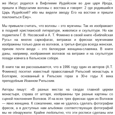
же Иисус родился в Вифлееме Иудейском во дни царя Ирода,
пришли в Иерусалим волхвы с востока и говорят: 2 где родившийся
Царь Иудейский? ибо мы видели звезду Его на востоке и пришли
поклониться Ему».
Мы привыкли считать, что волхвы – это мужчины. Так их изображают
в поздней христианской литературе, живописи и скульптуре. Но как
подметили Г. В. Носовский и А. Т. Фоменко в своей книге «Библейская
Русь» на многих саркофагах, витражах и фресках мужчинами
изображены только двое из волхвов, а третья фигура всегда женская,
причем почти везде – это белокурая женщина-славянка. В книге
даны, например, изображения волхвов на витраже и на скульптуре
позади ковчега в Кельнском соборе.
В книге так же рассказывается, что в 1996 году один из авторов (А.Т.
Фоменко) посетил известный православный Рильский монастырь в
Болгарии, основанный в Рильских горах в 30-е годы X века
преподобным Иоанном Рильским.
Авторы пишут: «В разных местах на сводах главной церкви
монастыря, справа от алтаря, изображены три разные картины со
сценой поклонения Волхвов. И на всех трех фресках один из Волхвов
— явно женщина. К сожалению, нам не удалось сделать фотографии
фресок, а в доступных нам альбомах соответствующих фотографий
мы не обнаружили. Крайне любопытно, что эти росписи сделаны или