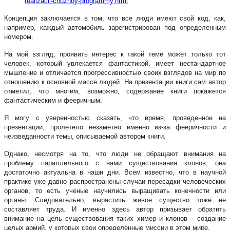
realizacii-chuzhoy-programmy.html
Концепция заключается в том, что все люди имеют свой код, как,
например, каждый автомобиль зарегистрирован под определенным
номером.
На мой взгляд, проявить интерес к такой теме может только тот
человек, который увлекается фантастикой, имеет нестандартное
мышление и отличается прогрессивностью своих взглядов на мир по
отношению к основной массе людей. На презентации книги сам автор
отметил, что многим, возможно, содержание книги покажется
фантастическим и фееричным.
Я могу с уверенностью сказать, что время, проведенное на
презентации, пролетело незаметно именно из-за фееричности и
неизведанности темы, описываемой автором книги.
Однако, несмотря на то, что люди не обращают внимания на
проблему параллельного с нами существования клонов, она
достаточно актуальна в наши дни. Всем известно, что в научной
практике уже давно распространены случаи пересадки человеческих
органов, то есть ученые научились выращивать конечности или
органы. Следовательно, вырастить живое существо тоже не
составляет труда. И именно здесь автор призывает обратить
внимание на цель существования таких химер и клонов – создание
целых армий, у которых свои определенные миссии в этом мире.