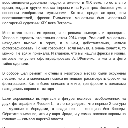
восстановлены довольно поздно, а именно, в XIX веке, то есть в то
время, когда в других местах Европы и на Руси трех Волхвов уже в
основном изображали мужчинами. Кстати, среди авторов, или
восстановителей, фресок Рильского монастыря был известный
болгарский художник XIX века Зограф».
Мне стало очень интересно, и я решила съездить и проверить.
Успела я сделать это только летом 2014 года. Рильский монастырь
находится высоко в горах, и в нем, действительно, нельзя
фотографировать. Но как говорится: если нельзя, а очень хочется, то
можно. Не зря ж приехали. И главное, что мы нашли фрески и иконы,
которые не успел сфотографировать А.Т.Фоменко, и мы эти фото
тайно сделали.
В соборе шел ремонт, и стены в некоторых местах были окружены
лесами, но эта маленькая помеха не мешает рассмотреть фрески на
фотографиях. Как и было описано в книге, три фрески с волхвами
находились справа от алтаря.
Если хорошенько вглядеться в фигуры волхвов, изображенных на
двух фотографиях Фрески-1, то легко увидеть, что первые 2 фигуры
— мужские с бородами, а сзади них — женщина без бороды.
Обратите внимание, что и у царя Ирода, и у самих волхвов короны на
головах — символ царской власти.