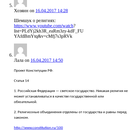
Хозяин
on
16.04.2017 14:28
Шемшук о религиях:
https://www.youtube.com/watch
?
list=PLdYj2kh3R_eaRm3zy-kdF_FU
YAfdBmYtq&v=cMfj7s3pRVk
Лала
on
16.04.2017 14:50
Проект Конституции РФ:
Статья 14
1. Российская Федерация — светское государство. Никакая религия не
может устанавливаться в качестве государственной или
обязательной.
2. Религиозные объединения отделены от государства и равны перед
законом.
http://www.constitution.ru/100