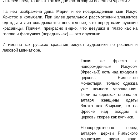
Интерес представляют так же две фотографии соседней Фрески-2.
На ней изображена дева Мария и ее новорожденный сын Иисус
Христос в колыбели. При более детальном рассмотрении элементов
одежды и лиц складывается впечатление, что перед нами русские
красавицы. Причем, прекрасно видно, что девушки в платочках на
голове и фартучках (передничках) — это служанки.
И именно так русских красавиц рисуют художники по росписи и
лаковой миниатюре.
Такая же фреска с
новорожденным Иисусом
(Фреска-3) есть над входом в
церковь Рильского
монастыря, только одежда
уже немного упрощенная.
Если на фресках справа от
алтаря женщины одеты
богато как боярыни, то на
фреске над входом в
церковь скорее как купчихи.
Непосредственно перед
алтарем церкви Рильского
монастыря висит, явно,