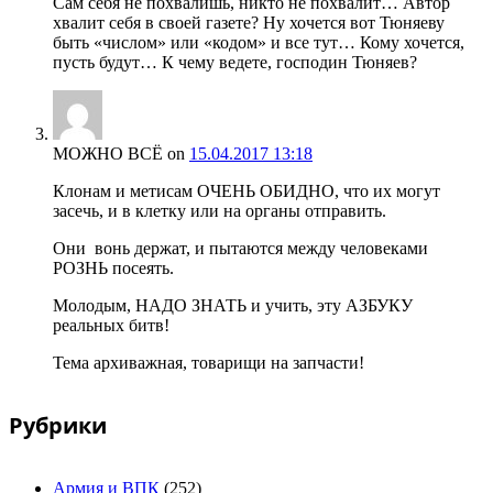
Сам себя не похвалишь, никто не похвалит… Автор
хвалит себя в своей газете? Ну хочется вот Тюняеву
быть «числом» или «кодом» и все тут… Кому хочется,
пусть будут… К чему ведете, господин Тюняев?
МОЖНО ВСЁ
on
15.04.2017 13:18
Клонам и метисам ОЧЕНЬ ОБИДНО, что их могут
засечь, и в клетку или на органы отправить.
Они вонь держат, и пытаются между человеками
РОЗНЬ посеять.
Молодым, НАДО ЗНАТЬ и учить, эту АЗБУКУ
реальных битв!
Тема архиважная, товарищи на запчасти!
Рубрики
Армия и ВПК
(252)