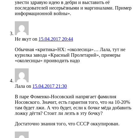
увести здравую идею в дебри и выставить её
последователей несерьёзными и маргиналами. Пример
информационной войны».
Не якут
on
15.04.2017 20:44
Обычная «критика»НХ: «околесица»… Лала, тут не
курилка завода «Красный Пролетарий», примеры
«околесицы» проиводить надо
Лала
on
15.04.2017 21:30
В паре Фоменко-Носовский напрягает фамилия
Носовского. Значит, есть гарантия того, что на 10-20%
там будет лжи. А что будет, если к бочке мёда добавить
ложку дёгтя? Стоит ли лезть в эту бочку?
Достаточно знания того, что СССР оккупирован.