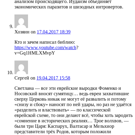
анализом происходящего. Иудаизм объединяет
экономических паразитов и шизодных интровертов.
Хозяин
on
17.04.2017 18:39
Кто и зачем написал библию:
https://www.youtube.com/watch
?
v=Gq1HMLXMvpY
Сергей
on
19.04.2017 15:58
Светлана — все эти еврейские выродки Фоменко и
Носовский вносят сумятицу… ведь евреи захватившие
сверху Церковь никак не могут её развалить и потому
«снизу и сбоку» наносят по ней удары, но раз не удаётся
«разделить и властвовать» — по классической
еврейской схеме, то они делают всё, чтобы хоть зародить
«сомнение в исторических реалиях… Трое волхвов, —
были три Царя: Каспарух, Валтасар и Мельхиор
представители трёх Родов, которым положили