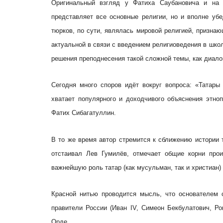
Оригинальный взгляд у Фатиха Саубановича и на 
представляет все основные религии, но и вполне убе
тюрков, по сути, являлась мировой религией, признаю
актуальной в связи с введением религиоведения в шк
решения преподнесения такой сложной темы, как диало
Сегодня много споров идёт вокруг вопроса: «Татары
хватает популярного и доходчивого объяснения этноп
Фатих Сибагатуллин.
В то же время автор стремится к сближению истории т
отстаивал Лев Гумилёв, отмечает общие корни прои
важнейшую роль татар (как мусульман, так и христиан)
Красной нитью проводится мысль, что основателем 
правители России (Иван IV, Симеон Бекбулатович, Р
Орде.