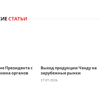
ЖИЕ
СТАТЬИ
ие Президента с
Выход продукции Чэнду на
дника органов
зарубежные рынки
17.07.2026