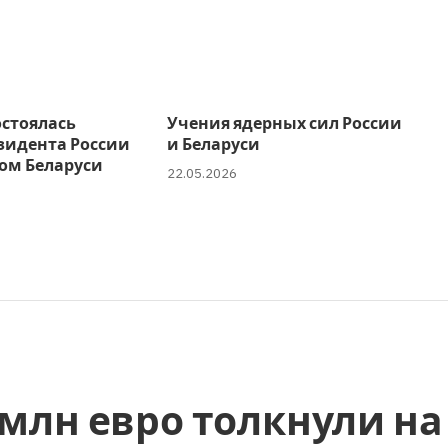
остоялась
Учения ядерных сил России
зидента России
и Беларуси
ом Беларуси
22.05.2026
0 млн евро толкнули на