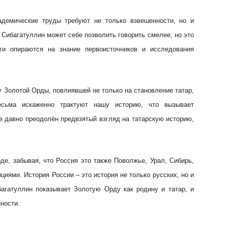
адемические труды требуют не только взвешенности, но и
 Сибагатуллин может себе позволить говорить смелее, но это
иги опираются на знание первоисточников и исследования
 Золотой Орды, повлиявшей не только на становление татар,
есьма искаженно трактуют нашу историю, что вызывает
ке давно преодолён предвзятый взгляд на татарскую историю,
де, забывая, что Россия это также Поволжье, Урал, Сибирь,
иями. История России – это история не только русских, но и
агатуллин показывает Золотую Орду как родину и татар, и
ности.