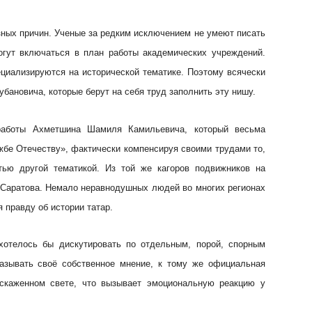
азных причин. Ученые за редким исключением не умеют писать
огут включаться в план работы академических учреждений.
циализируются на исторической тематике. Поэтому всячески
убановича, которые берут на себя труд заполнить эту нишу.
работы Ахметшина Шамиля Камильевича, который весьма
бе Отечеству», фактически компенсируя своими трудами то,
тью другой тематикой. Из той же кагоров подвижников на
 Саратова. Немало неравнодушных людей во многих регионах
 правду об истории татар.
хотелось бы дискутировать по отдельным, порой, спорным
казывать своё собственное мнение, к тому же официальная
искаженном свете, что вызывает эмоциональную реакцию у