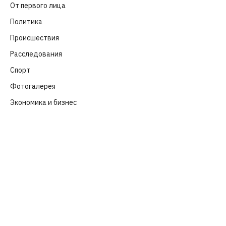
От первого лица
(40)
Политика
(282)
Происшествия
(107)
Расследования
(91)
Спорт
(57)
Фотогалерея
(6)
Экономика и бизнес
(252)