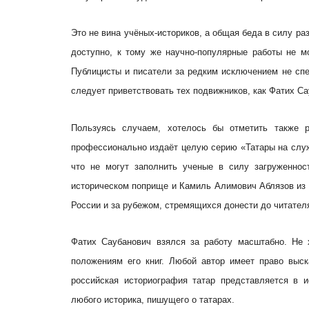
Это не вина учёных-историков, а общая беда в силу р
доступно, к тому же научно-популярные работы не м
Публицисты и писатели за редким исключением не спе
следует приветствовать тех подвижников, как Фатих Са
Пользуясь случаем, хотелось бы отметить также 
профессионально издаёт целую серию «Татары на служ
что не могут заполнить ученые в силу загруженнос
историческом поприще и Камиль Алимович Аблязов из
России и за рубежом, стремящихся донести до читателя
Фатих Саубанович взялся за работу масштабно. Не 
положениям его книг. Любой автор имеет право выс
российская историография татар представляется в 
любого историка, пишущего о татарах.