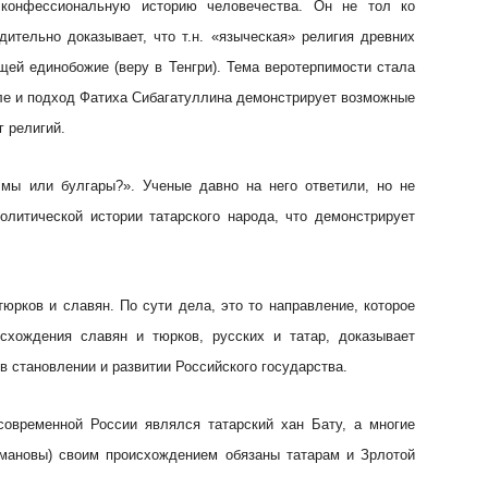
конфессиональную историю человечества. Он не тол ко
дительно доказывает, что т.н. «языческая» религия древних
щей единобожие (веру в Тенгри). Тема веротерпимости стала
оле и подход Фатиха Сибагатуллина демонстрирует возможные
г религий.
 мы или булгары?». Ученые давно на него ответили, но не
олитической истории татарского народа, что демонстрирует
юрков и славян. По сути дела, это то направление, которое
схождения славян и тюрков, русских и татар, доказывает
 в становлении и развитии Российского государства.
современной России являлся татарский хан Бату, а многие
омановы) своим происхождением обязаны татарам и Зрлотой