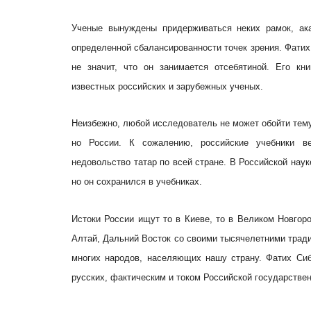
Ученые вынуждены придерживаться неких рамок, ак
определенной сбалансированности точек зрения. Фатих
не значит, что он занимается отсебятиной. Его кн
известных российских и зарубежных ученых.
Неизбежно, любой исследователь не может обойти тему
но России. К сожалению, российские учебники в
недовольство татар по всей стране. В Российской нау
но он сохранился в учебниках.
Истоки России ищут то в Киеве, то в Великом Новгоро
Алтай, Дальний Восток со своими тысячелетними традиц
многих народов, населяющих нашу страну. Фатих Сиб
русских, фактическим и током Российской государствен