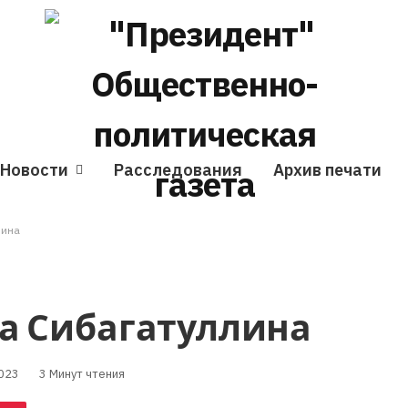
Новости
Расследования
Архив печати
лина
а Сибагатуллина
023
3 Минут чтения