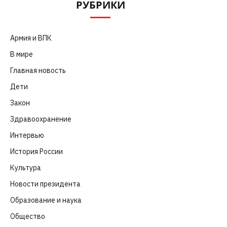
РУБРИКИ
Армия и ВПК
(252)
В мире
(101)
Главная новость
(4 664)
Дети
(41)
Закон
(318)
Здравоохранение
(83)
Интервью
(63)
История России
(39)
Культура
(261)
Новости президента
(329)
Образование и наука
(98)
Общество
(652)