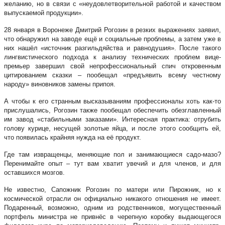
желанию, но в связи с «неудовлетворительной работой и качеством
выпускаемой продукции».
28 января в Воронеже Дмитрий Рогозин в резких выражениях заявил,
что обнаружил на заводе ещё и социальные проблемы, а затем уже в
них нашёл «источник разгильдяйства и равнодушия». После такого
лингвистического подхода к анализу технических проблем вице-
премьер завершил свой непрофессиональный спич откровенным
цитированием сказки – пообещал «предъявить всему честному
народу» виновников замены припоя.
А чтобы к его странным высказываниям профессионалы хоть как-то
прислушались, Рогозин также пообещал обеспечить обезглавленный
им завод «стабильными заказами». Интересная практика: отрубить
голову курице, несущей золотые яйца, и после этого сообщить ей,
что появилась крайняя нужда на её продукт.
Где там извращенцы, меняющие пол и занимающиеся садо-мазо?
Перенимайте опыт – тут вам хватит увечий и для членов, и для
оставшихся мозгов.
Не известно, Сапожник Рогозин по матери или Пирожник, но к
космической отрасли он официально никакого отношения не имеет.
Подаренный, возможно, одним из родственников, могущественный
портфель министра не привнёс в черепную коробку выдающегося