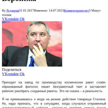
By
Редакция
31.01.2017
Изменено:
14.07.2023
Комментариев нет
5 Минут
чтения
VKontakte
Ok
Поделиться
VKontakte
Ok
Приходит на завод по производству космических ракет слабо-
образованный филолог, пишет безграмотный твит и заставляет
рабочих разобрать созданные ракеты. Это не сказка – а реальность.
Я не примешиваюсь к моде на резкие действия товарища Сталина.
Но, надо признать, что в ситуациях, когда случался откровенный
антигосударственный саботаж, несколько граммов свинца лучше