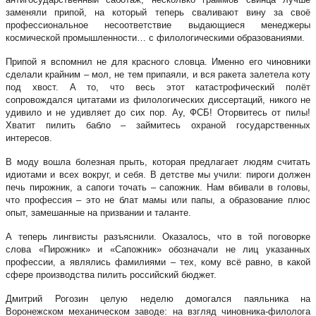
заменяли припой, на который теперь сваливают вину за своё
профессиональное несоответствие выдающиеся менеджеры
космической промышленности… с филологическими образованиями.
Припой я вспомнил не для красного словца. Именно его чиновники
сделали крайним – мол, не тем припаяли, и вся ракета залетела коту
под хвост. А то, что весь этот катастрофический полёт
сопровождался цитатами из филологических диссертаций, никого не
удивило и не удивляет до сих пор. Ау, ФСБ! Оторвитесь от пилы!
Хватит пилить бабло – займитесь охраной государственных
интересов.
В моду вошла болезная прыть, которая предлагает людям считать
идиотами и всех вокруг, и себя. В детстве мы учили: пироги должен
печь пирожник, а сапоги точать – сапожник. Нам вбивали в головы,
что профессия – это не блат мамы или папы, а образование плюс
опыт, замешанные на призвании и таланте.
А теперь лингвисты разъяснили. Оказалось, что в той поговорке
слова «Пирожник» и «Сапожник» обозначали не лиц указанных
профессии, а являлись фамилиями – тех, кому всё равно, в какой
сфере производства пилить российский бюджет.
Дмитрий Рогозин целую неделю домогался паяльника на
Воронежском механическом заводе: на взгляд чиновника-филолога