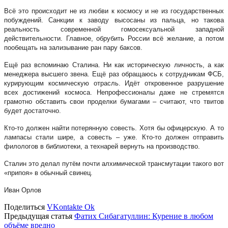
Всё это происходит не из любви к космосу и не из государственных
побуждений. Санкции к заводу высосаны из пальца, но такова
реальность современной гомосексуальной западной
действительности. Главное, обрубить России всё желание, а потом
пообещать на зализывание ран пару баксов.
Ещё раз вспоминаю Сталина. Ни как историческую личность, а как
менеджера высшего звена. Ещё раз обращаюсь к сотрудникам ФСБ,
курирующим космическую отрасль. Идёт откровенное разрушение
всех достижений космоса. Непрофессионалы даже не стремятся
грамотно обставить свои проделки бумагами – считают, что твитов
будет достаточно.
Кто-то должен найти потерянную совесть. Хотя бы офицерскую. А то
лампасы стали шире, а совесть – уже. Кто-то должен отправить
филологов в библиотеки, а технарей вернуть на производство.
Сталин это делал путём почти алхимической трансмутации такого вот
«припоя» в обычный свинец.
Иван Орлов
Поделиться
VKontakte
Ok
Предыдущая статья
Фатих Сибагатуллин: Курение в любом
объёме вредно