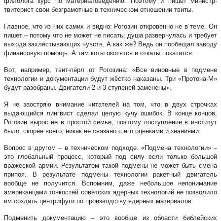
филолога курс по материаловедению. Поэтому и пишет министр-
твитерист свои безграмотные в техническом отношении твиты.
Главное, что из них самих и видно: Рогозин откровенно не в теме. Он
пишет – потому что не может не писать: душа развернулась и требует
выхода захлёстывающих чувств. А как же? Ведь он пообещал заводу
финансовую помощь. А там коты окотятся и откаты покатятся…
Вот, например, твит-пёрл от Рогозина: «Все виновные в подмене
технологии и документации будут жёстко наказаны. Три «Протона-М»
будут разобраны. Двигатели 2 и 3 ступеней заменены».
Я не заостряю внимание читателей на том, что в двух строчках
выдающийся лингвист сделал целую кучу ошибок. В конце концов,
Рогозин вырос не в простой семье, поэтому поступление в институт
было, скорее всего, никак не связано с его оценками и знаниями.
Вопрос в другом – в техническом подходе. «Подмена технологии» –
это глобальный процесс, который под силу если только большой
вражеской армии. Результатом такой подмены не может быть смена
припоя. В результате подмены технологии ракетный двигатель
вообще не получится. Вспомним, даже небольшое непонимание
американцами тонкостей советских ядерных технологий не позволило
им создать центрифуги по производству ядерных материалов.
Подменить документацию – это вообще из области библейских