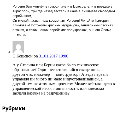
Рогозин был уличён в гомосятине и в Брюсселе, и в поездке в
Тирасполь, три гда назад застали в бане в Кишиневе смолодым
еврейчиком,
Он милый пасив, наш космонавт Рогозин! Читайте Григория
Климова «Протоколы красных мудрецов», гениальный рассказ
о таких, о таких наших еврейских полукровках, он наш Обама
— метис!
С.Кошевой
on
31.01.2017 19:06
А у Сталина или Берии какое было техническое
образование? Один несостоявшийся священник, а
другой что, инженер — конструктор? А ведь первый
управлял ни много ни мало индустриализацией, а
другой тем же атомным проектом.Может всё таки дело в
управленческой несосттоятельности, или заведомо
заслали казачка на разрушение?
Рубрики