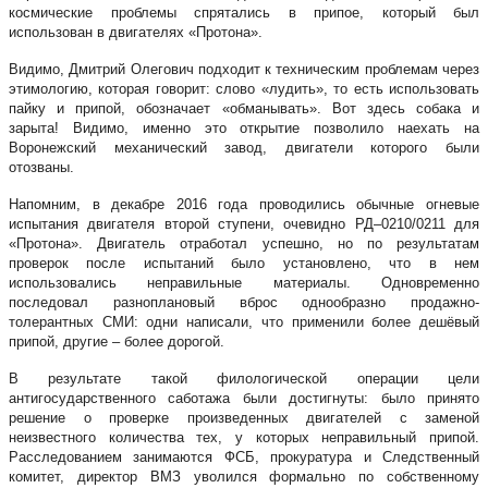
космические проблемы спрятались в припое, который был
использован в двигателях «Протона».
Видимо, Дмитрий Олегович подходит к техническим проблемам через
этимологию, которая говорит: слово «лудить», то есть использовать
пайку и припой, обозначает «обманывать». Вот здесь собака и
зарыта! Видимо, именно это открытие позволило наехать на
Воронежский механический завод, двигатели которого были
отозваны.
Напомним, в декабре 2016 года проводились обычные огневые
испытания двигателя второй ступени, очевидно РД–0210/0211 для
«Протона». Двигатель отработал успешно, но по результатам
проверок после испытаний было установлено, что в нем
использовались неправильные материалы. Одновременно
последовал разноплановый вброс однообразно продажно-
толерантных СМИ: одни написали, что применили более дешёвый
припой, другие – более дорогой.
В результате такой филологической операции цели
антигосударственного саботажа были достигнуты: было принято
решение о проверке произведенных двигателей с заменой
неизвестного количества тех, у которых неправильный припой.
Расследованием занимаются ФСБ, прокуратура и Следственный
комитет, директор ВМЗ уволился формально по собственному