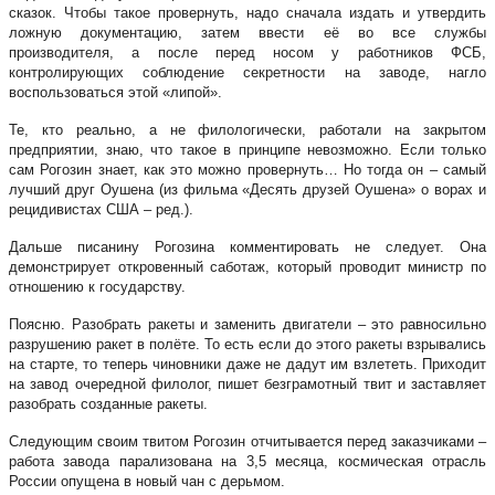
сказок. Чтобы такое провернуть, надо сначала издать и утвердить
ложную документацию, затем ввести её во все службы
производителя, а после перед носом у работников ФСБ,
контролирующих соблюдение секретности на заводе, нагло
воспользоваться этой «липой».
Те, кто реально, а не филологически, работали на закрытом
предприятии, знаю, что такое в принципе невозможно. Если только
сам Рогозин знает, как это можно провернуть… Но тогда он – самый
лучший друг Оушена (из фильма «Десять друзей Оушена» о ворах и
рецидивистах США – ред.).
Дальше писанину Рогозина комментировать не следует. Она
демонстрирует откровенный саботаж, который проводит министр по
отношению к государству.
Поясню. Разобрать ракеты и заменить двигатели – это равносильно
разрушению ракет в полёте. То есть если до этого ракеты взрывались
на старте, то теперь чиновники даже не дадут им взлететь. Приходит
на завод очередной филолог, пишет безграмотный твит и заставляет
разобрать созданные ракеты.
Следующим своим твитом Рогозин отчитывается перед заказчиками –
работа завода парализована на 3,5 месяца, космическая отрасль
России опущена в новый чан с дерьмом.