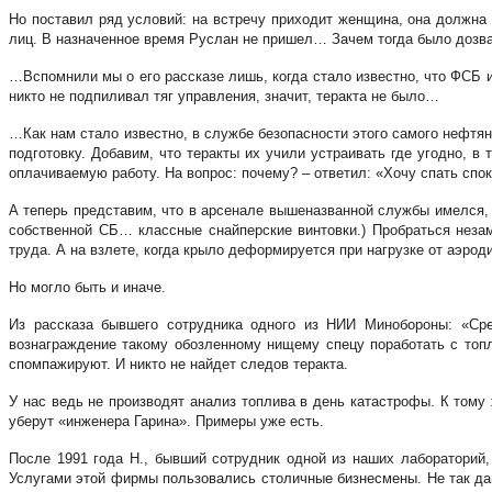
Но поставил ряд условий: на встречу приходит женщина, она должна 
лиц. В назначенное время Руслан не пришел… Зачем тогда было дозва
…Вспомнили мы о его рассказе лишь, когда стало известно, что ФСБ
никто не подпиливал тяг управления, значит, теракта не было…
…Как нам стало известно, в службе безопасности этого самого нефтя
подготовку. Добавим, что теракты их учили устраивать где угодно, 
оплачиваемую работу. На вопрос: почему? – ответил: «Хочу спать спок
А теперь представим, что в арсенале вышеназванной службы имелся, к
собственной СБ… классные снайперские винтовки.) Пробраться неза
труда. А на взлете, когда крыло деформируется при нагрузке от аэро
Но могло быть и иначе.
Из рассказа бывшего сотрудника одного из НИИ Минобороны: «Сре
вознаграждение такому обозленному нищему спецу поработать с топли
спомпажируют. И никто не найдет следов теракта.
У нас ведь не производят анализ топлива в день катастрофы. К тому
уберут «инженера Гарина». Примеры уже есть.
После 1991 года Н., бывший сотрудник одной из наших лабораторий
Услугами этой фирмы пользовались столичные бизнесмены. Не так дав