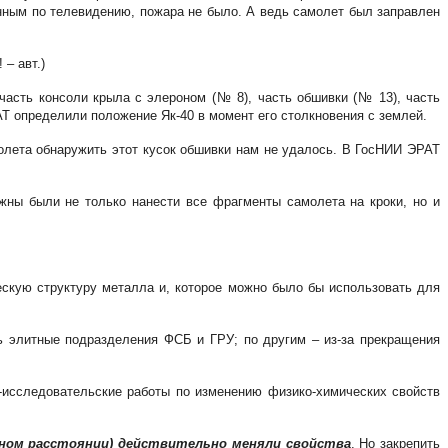
анным по телевидению, пожара не было. А ведь самолет был заправлен
– авт.)
часть консоли крыла с элероном (№ 8), часть обшивки (№ 13), часть
Т определили положение Як-40 в момент его столкновения с землей.
молета обнаружить этот кусок обшивки нам не удалось. В ГосНИИ ЭРАТ
жны были не только нанести все фрагменты самолета на кроки, но и
ескую структуру металла и, которое можно было бы использовать для
ь элитные подразделения ФСБ и ГРУ; по другим – из-за прекращения
-исследовательские работы по изменению физико-химических свойств
ьном расстоянии) действительно меняли свойства
. Но закрепить