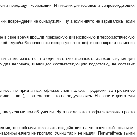
е ей и передадут ксерокопии. И никаких диктофонов и сопровождающих
их повреждений не обнаружили. Ну а если ничто не взрывалось, если
рые в свое время прошли прекрасную диверсионную и террористическую
телей службы безопасности вскоре ушел от нефтяного короля на менее
нам стало известно, что один из отечественных олигархов закупил для
о для человека, имеющего соответствующую подготовку, не составит
ениев, не признанных официальной наукой. Предложи за приличное
ина. – авт.), – он сделает это не задумываясь. На взлете двигатели
, полученные при облучении. Ну а после катастрофы заказчики просто
лями, способными оказывать воздействие на человеческий организм.
вартиры ничего не пропало. Убийц так и не нашли. Попытайтесь выйти