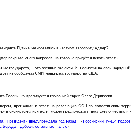
зидента Путина базировались в частном аэропорту Адлер?
длер вскрыло много вопросов, на которые придётся искать ответы.
льных государств, – это военные объекты. И, несмотря на свой нарядны
ледует из сообщений СМИ, например, государства США.
та России, контролируется компанией еврея Олега Дерипаски.
йнером, произошли в ответ на резолюцию ООН по палестинским терри
у в сионистских кругах, и, можно предположить, послужило местью и н
ета «Президент» предупреждала год назад
», «
Российский Ту-154 подор
на Борода – добрая, остальные – злые
».