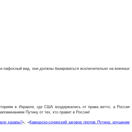
й и пафосный вид, они должны базироваться исключительно на военных
ториям в Израиле, где США воздержались от права ветто, а Россия
апоминанием Путину от тех, кто правит в России!
вали хазары?
», «
Кавказско-сочинский заговор против Путина: крушение