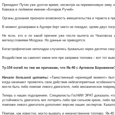
Президент Путин уже долгое время, несмотря на переменчивую зиму н
Кавказа в любимом имении «Бочаров Ручей».
Органы дознания признали возможность вмешательства и теракта в пр
В момент дозаправки в Адлере борт никто не покидал, кроме двух по
Не ясно, кто и по какой причине уже после вылета из Чкаловска 
метеоусловиями Моздока. Но данные не приводятся.
Катастрофические неполадки случились буквально через десятки секу
Воздействие на самолет извне или при заправке топлива – вот тот вы
Ту-154 погиб по тем же причинам, что Як-40 с Артемом Боровиком
Начало большой цитаты:
«Таинственный «кренящий момент» был 
когда начинают проявлять свое действие неблагоприятные особенност
могли быть либо помпаж левого двигателя, либо механическое повреж
Теперь о наших подозрениях. Специалисты ГосНИИ ЭРАТ доказали, что
устойчивость двигатель мог потерять либо при сильном крене, либо п
помпаже левого двигателя дополняет версию наших экспертов. Казало
Помпаж, как известно, могло вызвать и некачественное топливо. Як-40