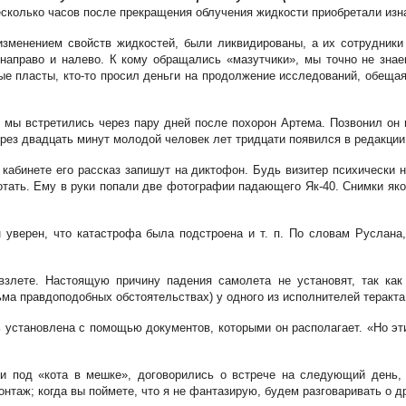
 несколько часов после прекращения облучения жидкости приобретали из
изменением свойств жидкостей, были ликвидированы, а их сотрудник
направо и налево. К кому обращались «мазутчики», мы точно не знаем
ые пласты, кто-то просил деньги на продолжение исследований, обещая
 мы встретились через пару дней после похорон Артема. Позвонил он 
ез двадцать минут молодой человек лет тридцати появился в редакции
в кабинете его рассказ запишут на диктофон. Будь визитер психически
отать. Ему в руки попали две фотографии падающего Як-40. Снимки як
уверен, что катастрофа была подстроена и т. п. По словам Руслана,
а взлете. Настоящую причину падения самолета не установят, так ка
ма правдоподобных обстоятельствах) у одного из исполнителей теракта
ть установлена с помощью документов, которыми он располагает. «Но эт
ги под «кота в мешке», договорились о встрече на следующий день, 
нтаж; когда вы поймете, что я не фантазирую, будем разговаривать о д