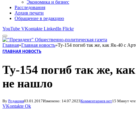
Экономика и бизнес
Расследования
Архив печати
Обращение в редакцию
YouTube
VKontakte
LinkedIn
Flickr
Главная
»
Главная новость
»
Ту-154 погиб так же, как Як-40 с А
ГЛАВНАЯ НОВОСТЬ
Ту-154 погиб так же, ка
не нашло
By
Редакция
03.01.2017
Изменено:
14.07.2023
Комментариев нет
15 Минут чте
VKontakte
Ok