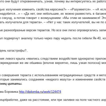
что они будут откровенничать, узнав, почему вы интересуетесь их работ
ю излучения изменить свойства керосина?» – «Разумеется». – «А если 
онадобится…» – «Да нет, они небольшие, их можно разместить в багажн
о секунд, а потом говорит с возмущением: «Мы этим не занимаемся! Это
ать излучатели для теракта». – «Нет у нас таких излучателей, вы не п
е разнообразные версии терактов. Но все они легко опровергались зап
л подвергнут анализу только через пару недель после гибели Як-40, ко
день катастрофы?..
ния левого крыла «явились следствием воздействия однократно прилож
Поврежденная же им обшивка (вполне вероятно, лишь узкая полоска) мо
 совершения теракта с использованием нетрадиционных средств и мето
оторые занимались созданием «жидкого мазута» и изменением свойств ж
онец цитаты.
ема Боровика
http://diplomba.ru/work/124474
спецобработке, даже на расстоянии, или при заливке на поле частного а