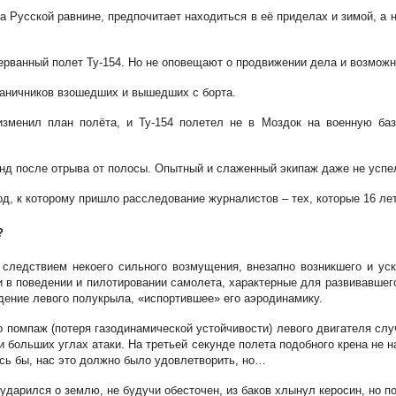
а Русской равнине, предпочитает находиться в её приделах и зимой, а
ерванный полет Ту-154. Но не оповещают о продвижении дела и возмож
граничников взошедших и вышедших с борта.
изменил план полёта, и Ту-154 полетел не в Моздок на военную баз
нд после отрыва от полосы. Опытный и слаженный экипаж даже не успел 
вод, к которому пришло расследование журналистов – тех, которые 16 л
?
следствием некоего сильного возмущения, внезапно возникшего и уск
и в поведении и пилотировании самолета, характерные для развивавше
дение левого полукрыла, «испортившее» его аэродинамику.
 помпаж (потеря газодинамической устойчивости) левого двигателя слу
ри больших углах атаки. На третьей секунде полета подобного крена не
сь бы, нас это должно было удовлетворить, но…
 ударился о землю, не будучи обесточен, из баков хлынул керосин, но п