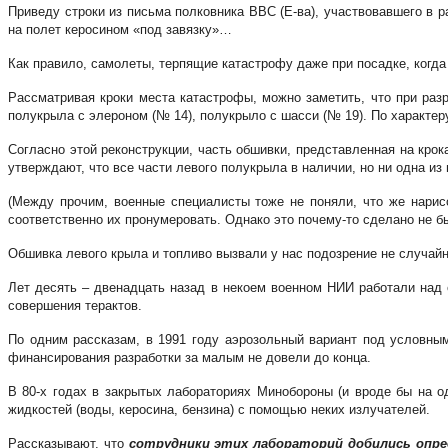
Приведу строки из письма полковника ВВС (Е-ва), участвовавшего в 
на полет керосином «под завязку»…
Как правило, самолеты, терпящие катастрофу даже при посадке, когда т
Рассматривая кроки места катастрофы, можно заметить, что при раз
полукрыла с элероном (№ 14), полукрыло с шасси (№ 19). По характе
Согласно этой реконструкции, часть обшивки, представленная на кро
утверждают, что все части левого полукрыла в наличии, но ни одна из
(Между прочим, военные специалисты тоже не поняли, что же нарис
соответственно их пронумеровать. Однако это почему-то сделано не б
Обшивка левого крыла и топливо вызвали у нас подозрение не случайн
Лет десять – двенадцать назад в некоем военном НИИ работали над 
совершения терактов.
По одним рассказам, в 1991 году аэрозольный вариант под условны
финансирования разработки за малым не довели до конца.
В 80-х годах в закрытых лабораториях Минобороны (и вроде бы на 
жидкостей (воды, керосина, бензина) с помощью неких излучателей.
Рассказывают, что
сотрудники этих лабораторий добились опре