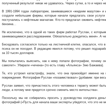
полученный результат никак не удавалось. Через сутки, а то и через
В 1991-1994 годах лаборатории, занимавшиеся «жидким мазутом» и 
создали небольшие фирмы, которые начали предлагать свои услуги 
постучались к нефтяным магнатам. Кто-то предлагал оживить нефтян
бензина…
Не исключено, что в одной из таких фирм работал Руслан, с которым
занимающимися расследованием. Обязательно дождитесь меня». А чер
Беседовать согласился только на лестничной клетке, опасался, что 
психа он не походил. В редакцию явился потому, что решил подзараб
за 10 тысяч долларов.
Мы попытались выяснить, как к нему попали фотографии, почему он 
самолет». Убирали «чечена» (то есть главу «Альянса» Зию Бажаева).
Те, кто устроил катастрофу, знали, что она произойдет именно н
повреждения. Фотографии Руслан «позаимствовал» (добавим: при весь
Руслан заявил, что причастность этого человека к теракту может бы
люди, а потому мне придется срочно сменить место жительства».
Поскольку мы не собирались просить у руководства холдинга день
фотографий («Пусть для начала ваши эксперты убедятся, что это не мо