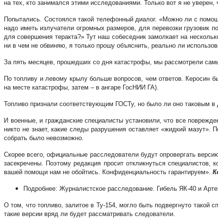
на тех, кто занимался этими исследованиями. Только вот я не уверен, 
Попытались. Состоялся такой телефонный диалог. «Можно ли с помощь
надо иметь излучатели огромных размеров, для перевозки грузовик п
для совершения теракта?» Тут наш собеседник замолкает на нескольк
ни в чем не обвиняю, я только прошу объяснить, реально ли использов
За пять месяцев, прошедших со дня катастрофы, мы рассмотрели самы
По топливу и левому крылу больше вопросов, чем ответов. Керосин бы
на месте катастрофы, затем – в ангаре ГосНИИ ГА).
Топливо признали соответствующим ГОСТу, но было ли оно таковым в 
И военные, и гражданские специалисты установили, что все поврежде
никто не знает, какие следы разрушения оставляет «жидкий мазут». 
собрать было невозможно.
Скорее всего, официальные расследователи будут опровергать версию
засекречены. Поэтому редакция просит откликнуться специалистов, к
вашей помощи нам не обойтись. Конфиденциальность гарантируем».
К
Подробнее: Журналистское расследование. Гибель ЯК-40 и Арт
О том, что топливо, залитое в Ту-154, могло быть подвергнуто такой 
такие версии вряд ли будет рассматривать следователи.