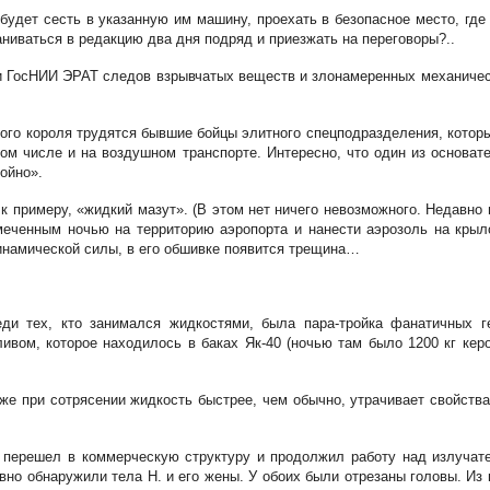
будет сесть в указанную им машину, проехать в безопасное место, гд
ниваться в редакцию два дня подряд и приезжать на переговоры?..
 и ГосНИИ ЭРАТ следов взрывчатых веществ и злонамеренных механическ
ного короля трудятся бывшие бойцы элитного спецподразделения, кото
в том числе и на воздушном транспорте. Интересно, что один из основа
ойно».
 примеру, «жидкий мазут». (В этом нет ничего невозможного. Недавно 
меченным ночью на территорию аэропорта и нанести аэрозоль на крыл
динамической силы, в его обшивке появится трещина…
ди тех, кто занимался жидкостями, была пара-тройка фанатичных г
вом, которое находилось в баках Як-40 (ночью там было 1200 кг керос
 же при сотрясении жидкость быстрее, чем обычно, утрачивает свойства
, перешел в коммерческую структуру и продолжил работу над излучате
но обнаружили тела Н. и его жены. У обоих были отрезаны головы. Из к