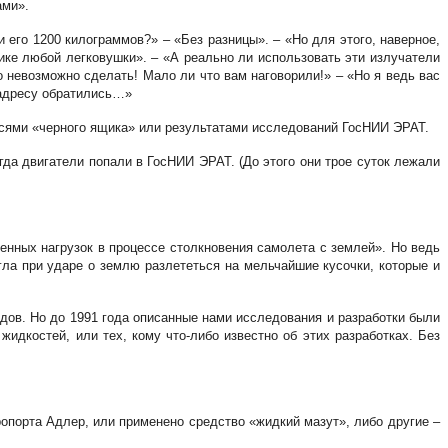
ами».
его 1200 килограммов?» – «Без разницы». – «Но для этого, наверное,
ике любой легковушки». – «А реально ли использовать эти излучатели
 невозможно сделать! Мало ли что вам наговорили!» – «Но я ведь вас
о адресу обратились…»
исями «черного ящика» или результатами исследований ГосНИИ ЭРАТ.
гда двигатели попали в ГосНИИ ЭРАТ. (До этого они трое суток лежали
енных нагрузок в процессе столкновения самолета с землей». Но ведь
гла при ударе о землю разлететься на мельчайшие кусочки, которые и
дов. Но до 1991 года описанные нами исследования и разработки были
идкостей, или тех, кому что-либо известно об этих разработках. Без
эропорта Адлер, или применено средство «жидкий мазут», либо другие –