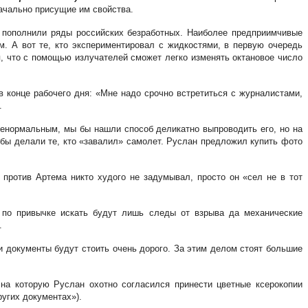
начально присущие им свойства.
и пополнили ряды российских безработных. Наиболее предприимчивые
. А вот те, кто экспериментировал с жидкостями, в первую очередь
, что с помощью излучателей сможет легко изменять октановое число
в конце рабочего дня: «Мне надо срочно встретиться с журналистами,
.
 ненормальным, мы бы нашли способ деликатно выпроводить его, но на
обы делали те, кто «завалил» самолет. Руслан предложил купить фото
 против Артема никто худого не задумывал, просто он «сел не в тот
к по привычке искать будут лишь следы от взрыва да механические
.
и документы будут стоить очень дорого. За этим делом стоят большие
на которую Руслан охотно согласился принести цветные ксерокопии
ругих документах»).