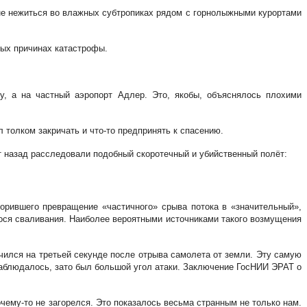
 не нежиться во влажных субтропиках рядом с горнолыжными курортами
ных причинах катастрофы.
у, а на частный аэропорт Адлер. Это, якобы, объяснялось плохими
толком закричать и что-то предпринять к спасению.
ет назад расследовали подобный скоротечный и убийственный полёт:
орившего превращение «частичного» срыва потока в «значительный»,
гося сваливания. Наиболее вероятными источниками такого возмущения
чился на третьей секунде после отрыва самолета от земли. Эту самую
 наблюдалось, зато был большой угол атаки. Заключение ГосНИИ ЭРАТ о
очему-то не загорелся. Это показалось весьма странным не только нам.