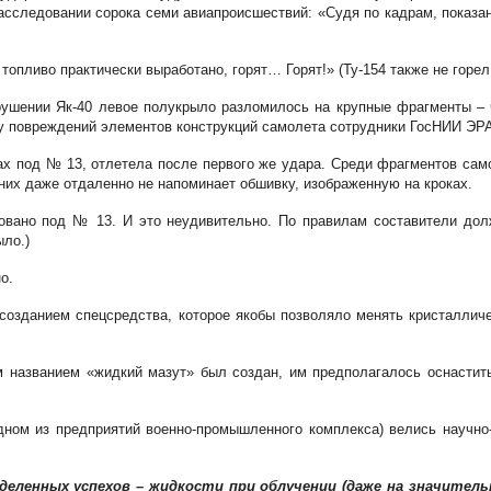
расследовании сорока семи авиапроисшествий: «Судя по кадрам, показ
опливо практически выработано, горят… Горят!» (Ту-154 также не горел! 
рушении Як-40 левое полукрыло разломилось на крупные фрагменты – 
ру повреждений элементов конструкций самолета сотрудники ГосНИИ ЭРА
ках под № 13, отлетела после первого же удара. Среди фрагментов са
 них даже отдаленно не напоминает обшивку, изображенную на кроках.
овано под № 13. И это неудивительно. По правилам составители дол
ыло.)
о.
созданием спецсредства, которое якобы позволяло менять кристаллич
м названием «жидкий мазут» был создан, им предполагалось оснастит
одном из предприятий военно-промышленного комплекса) велись научно
деленных успехов – жидкости при облучении (даже на значител