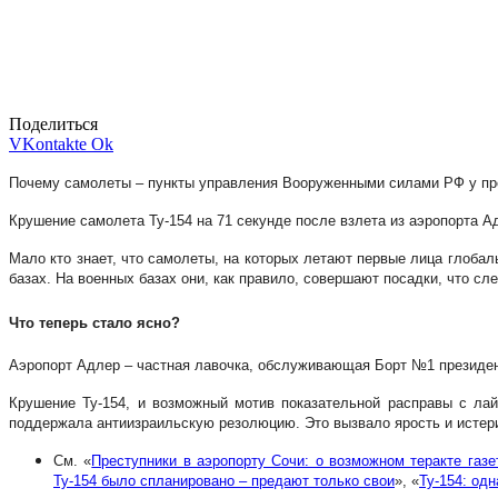
Поделиться
VKontakte
Ok
Почему самолеты – пункты управления Вооруженными силами РФ у пре
Крушение самолета Ту-154 на 71 секунде после взлета из аэропорта А
Мало кто знает, что самолеты, на которых летают первые лица глоба
базах. На военных базах они, как правило, совершают посадки, что с
Что теперь стало ясно?
Аэропорт Адлер – частная лавочка, обслуживающая Борт №1 президен
Крушение Ту-154, и возможный мотив показательной расправы с ла
поддержала антиизраильскую резолюцию. Это вызвало ярость и истерик
См. «
Преступники в аэропорту Сочи: о возможном теракте газ
Ту-154 было спланировано – предают только свои
», «
Ту-154: од