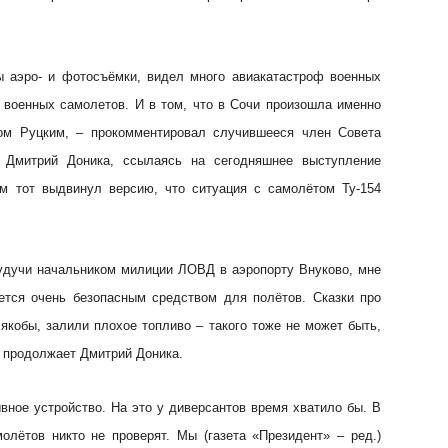
 аэро- и фотосъёмки, видел много авиакатастроф военных
 военных самолетов. И в том, что в Сочи произошла именно
ром Руцким, – прокомментировал случившееся член Совета
и Дмитрий Доника, ссылаясь на сегодняшнее выступление
ом тот выдвинул версию, что ситуация с самолётом Ту-154
удучи начальником милиции ЛОВД в аэропорту Внуково, мне
ется очень безопасным средством для полётов. Сказки про
 якобы, залили плохое топливо – такого тоже не может быть,
– продолжает Дмитрий Доника.
вное устройство. На это у диверсантов время хватило бы. В
олётов никто не проверят. Мы (газета «Президент» – ред.)