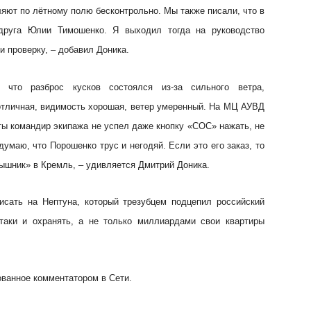
ляют по лётному полю бесконтрольно. Мы также писали, что в
одруга Юлии Тимошенко. Я выходил тогда на руководство
и проверку, – добавил Доника.
что разброс кусков состоялся из-за сильного ветра,
отличная, видимость хорошая, ветер умеренный. На МЦ АУВД
ты командир экипажа не успел даже кнопку «СОС» нажать, не
думаю, что Порошенко трус и негодяй. Если это его заказ, то
ышник» в Кремль, – удивляется Дмитрий Доника.
исать на Нептуна, который трезубцем подцепил российский
таки и охранять, а не только миллиардами свои квартиры
ованное комментатором в Сети.