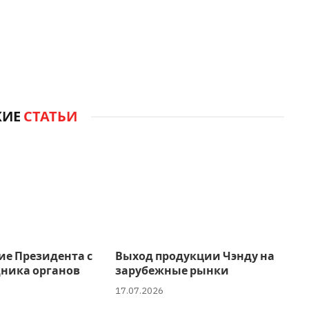
ЖИЕ
СТАТЬИ
ие Президента с
Выход продукции Чэнду на
дника органов
зарубежные рынки
17.07.2026