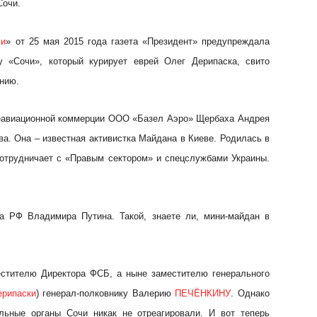
Сочи.
ли
» от 25 мая 2015 года газета «Президент» предупреждала
у «Сочи», который курирует еврей Олег Дерипаска, свито
анию.
 неавиационной коммерции ООО «Базел Аэро» Щербаха Андрея
а. Она – известная активистка Майдана в Киеве. Родилась в
сотрудничает с «Правым сектором» и спецслужбами Украины.
та РФ Владимира Путина. Такой, знаете ли, мини-майдан в
естителю Директора ФСБ, а ныне заместителю генерального
ерипаски
) генерал-полковнику Валерию
ПЕЧЁНКИНУ
. Однако
льные органы Сочи никак не отреагировали. И вот теперь