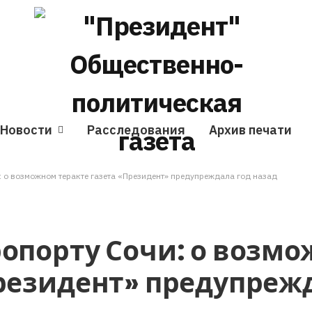
Новости
Расследования
Архив печати
: о возможном теракте газета «Президент» предупреждала год назад
ропорту Сочи: о возм
Президент» предупреж