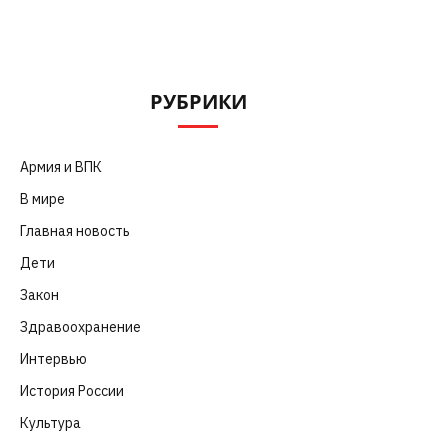
РУБРИКИ
Армия и ВПК
(252)
В мире
(101)
Главная новость
(4 664)
Дети
(41)
Закон
(318)
Здравоохранение
(83)
Интервью
(63)
История России
(39)
Культура
(261)