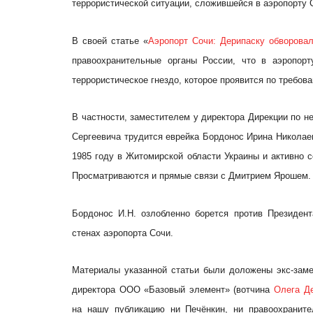
террористической ситуации, сложившейся в аэропорту 
В своей статье «
Аэропорт Сочи: Дерипаску обворова
правоохранительные органы России, что в аэропорт
террористическое гнездо, которое проявится по требов
В частности, заместителем у директора Дирекции по
Сергеевича трудится еврейка Бордонос Ирина Николаев
1985 году в Житомирской области Украины и активно 
Просматриваются и прямые связи с Дмитрием Ярошем.
Бордонос И.Н. озлобленно борется против Президен
стенах аэропорта Сочи.
Материалы указанной статьи были доложены экс-зам
директора ООО «Базовый элемент» (вотчина
Олега Д
на нашу публикацию ни Печёнкин, ни правоохраните