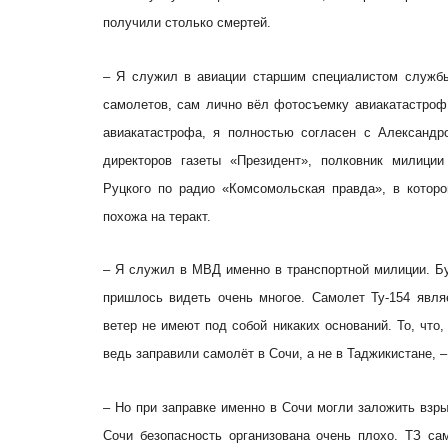
получили столько смертей.
– Я служил в авиации старшим специалистом службы
самолетов, сам лично вёл фотосъемку авиакатастроф
авиакатастрофа, я полностью согласен с Александ
директоров газеты «Президент», полковник милици
Руцкого по радио «Комсомольская правда», в котор
похожа на теракт.
– Я служил в МВД именно в транспортной милиции. Б
пришлось видеть очень многое. Самолет Ту-154 явля
ветер не имеют под собой никаких оснований. То, что,
ведь заправили самолёт в Сочи, а не в Таджикистане, 
– Но при заправке именно в Сочи могли заложить взры
Сочи безопасность организована очень плохо. ТЗ сам