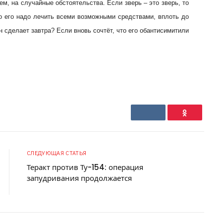
м, на случайные обстоятельства. Если зверь – это зверь, то
то его надо лечить всеми возможными средствами, вплоть до
н сделает завтра? Если вновь сочтёт, что его обантисимитили
VKontakte
Ok
СЛЕДУЮЩАЯ СТАТЬЯ
Теракт против Ту-154: операция
запудривания продолжается