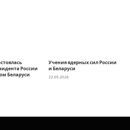
остоялась
Учения ядерных сил России
зидента России
и Беларуси
ом Беларуси
22.05.2026