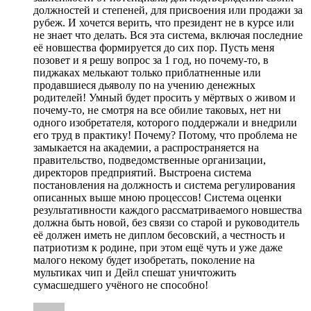
должностей и степеней, для присвоения или продажи за
рубеж. И хочется верить, что президент не в курсе или
не знает что делать. Вся эта система, включая последние
её новшества формируется до сих пор. Пусть меня
позовет и я решу вопрос за 1 год, но почему-то, в
пиджаках мелькают только приблатненные или
продавшиеся дьяволу по на учению денежных
родителей! Умный будет просить у мёртвых о живом и
почему-то, не смотря на все обилие таковых, нет ни
одного изобретателя, которого поддержали и внедрили
его труд в практику! Почему? Потому, что проблема не
замыкается на академии, а распространяется на
правительство, подведомственные организации,
директоров предприятий. Выстроена система
постановления на должность и система регулирования
описанных выше мною процессов! Система оценки
результативности каждого рассматриваемого новшества
должна быть новой, без связи со старой и руководитель
её должен иметь не диплом бесовский, а честность и
патриотизм к родине, при этом ещё чуть и уже даже
малого некому будет изобретать, поколение на
мультиках чип и Дейл спешат уничтожить
сумасшедшего учёного не способно!