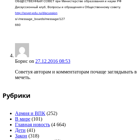
ОБЩЕСТВЕННЫЙ СОВЕТ при Министерстве образования и науки РФ
Дискуссионный клуб, Вопросы и обращения к Общественному совету.
http://sovet-edu.ru/discussion
s/-/message_boards/message/127
660
Борис
on
27.12.2016 08:53
Советуя авторам и комментаторам почаще заглядывать в
мечеть.
Рубрики
Армия и ВПК
(252)
В мире
(101)
Главная новость
(4 664)
Дети
(41)
Закон
(318)