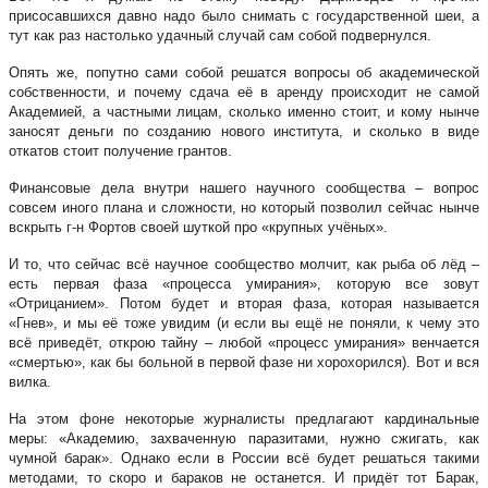
присосавшихся давно надо было снимать с государственной шеи, а
тут как раз настолько удачный случай сам собой подвернулся.
Опять же, попутно сами собой решатся вопросы об академической
собственности, и почему сдача её в аренду происходит не самой
Академией, а частными лицам, сколько именно стоит, и кому нынче
заносят деньги по созданию нового института, и сколько в виде
откатов стоит получение грантов.
Финансовые дела внутри нашего научного сообщества – вопрос
совсем иного плана и сложности, но который позволил сейчас нынче
вскрыть г-н Фортов своей шуткой про «крупных учёных».
И то, что сейчас всё научное сообщество молчит, как рыба об лёд –
есть первая фаза «процесса умирания», которую все зовут
«Отрицанием». Потом будет и вторая фаза, которая называется
«Гнев», и мы её тоже увидим (и если вы ещё не поняли, к чему это
всё приведёт, открою тайну – любой «процесс умирания» венчается
«смертью», как бы больной в первой фазе ни хорохорился). Вот и вся
вилка.
На этом фоне некоторые журналисты предлагают кардинальные
меры: «Академию, захваченную паразитами, нужно сжигать, как
чумной барак». Однако если в России всё будет решаться такими
методами, то скоро и бараков не останется. И придёт тот Барак,