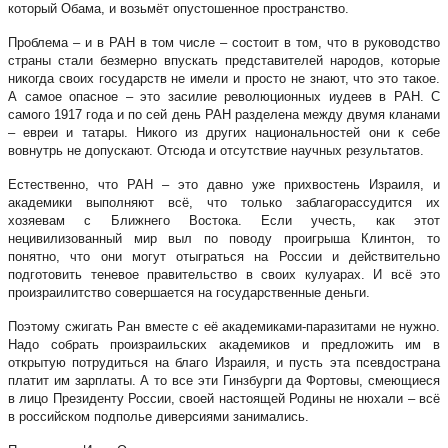
который Обама, и возьмёт опустошенное пространство.
Проблема – и в РАН в том числе – состоит в том, что в руководство
страны стали безмерно впускать представителей народов, которые
никогда своих государств не имели и просто не знают, что это такое.
А самое опасное – это засилие революционных иудеев в РАН. С
самого 1917 года и по сей день РАН разделена между двумя кланами
– евреи и татары. Никого из других национальностей они к себе
вовнутрь не допускают. Отсюда и отсутствие научных результатов.
Естественно, что РАН – это давно уже прихвостень Израиля, и
академики выполняют всё, что только заблагорассудится их
хозяевам с Ближнего Востока. Если учесть, как этот
нецивилизованный мир выл по поводу проигрыша Клинтон, то
понятно, что они могут отыграться на России и действительно
подготовить теневое правительство в своих кулуарах. И всё это
произраилитство совершается на государственные деньги.
Поэтому сжигать Ран вместе с её академиками-паразитами не нужно.
Надо собрать произраильских академиков и предложить им в
открытую потрудиться на благо Израиля, и пусть эта псевдострана
платит им зарплаты. А то все эти Гинзбурги да Фортовы, смеющиеся
в лицо Президенту России, своей настоящей Родины не нюхали – всё
в российском подполье диверсиями занимались.