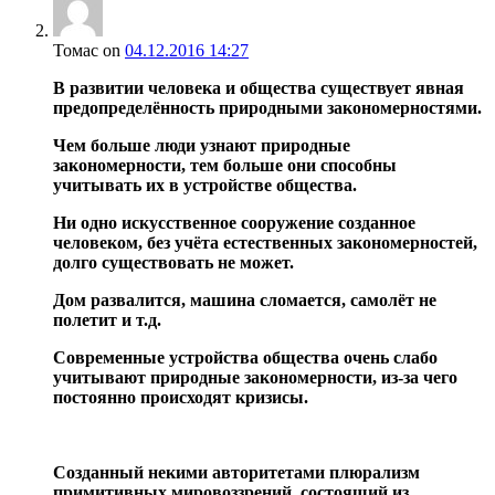
Томас
on
04.12.2016 14:27
В развитии человека и общества существует явная
предопределённость природными закономерностями.
Чем больше люди узнают природные
закономерности, тем больше они способны
учитывать их в устройстве общества.
Ни одно искусственное сооружение созданное
человеком, без учёта естественных закономерностей,
долго существовать не может.
Дом развалится, машина сломается, самолёт не
полетит и т.д.
Современные устройства общества очень слабо
учитывают природные закономерности, из-за чего
постоянно происходят кризисы.
Созданный некими авторитетами плюрализм
примитивных мировоззрений, состоящий из