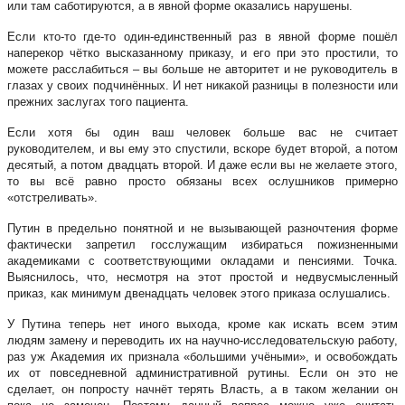
или там саботируются, а в явной форме оказались нарушены.
Если кто-то где-то один-единственный раз в явной форме пошёл
наперекор чётко высказанному приказу, и его при это простили, то
можете расслабиться – вы больше не авторитет и не руководитель в
глазах у своих подчинённых. И нет никакой разницы в полезности или
прежних заслугах того пациента.
Если хотя бы один ваш человек больше вас не считает
руководителем, и вы ему это спустили, вскоре будет второй, а потом
десятый, а потом двадцать второй. И даже если вы не желаете этого,
то вы всё равно просто обязаны всех ослушников примерно
«отстреливать».
Путин в предельно понятной и не вызывающей разночтения форме
фактически запретил госслужащим избираться пожизненными
академиками с соответствующими окладами и пенсиями. Точка.
Выяснилось, что, несмотря на этот простой и недвусмысленный
приказ, как минимум двенадцать человек этого приказа ослушались.
У Путина теперь нет иного выхода, кроме как искать всем этим
людям замену и переводить их на научно-исследовательскую работу,
раз уж Академия их признала «большими учёными», и освобождать
их от повседневной административной рутины. Если он это не
сделает, он попросту начнёт терять Власть, а в таком желании он