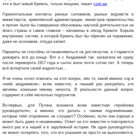
это и был новый Кремль, только мощнее, пишет
cont.ws
.
Горизонтальные контакты разных силовиков, разных ведомств и
министерств, кремлёвской администрации, министров правительства
и прочих были бы совершенно обоснованы научной деятельностью на
благо страны и самое главное – налажены в обход Кремля. Борьба
внутренних систем, в которой Кремль был бы обречён на поражение,
даже не осознавая, откуда капает.
Паразиты не способны останавливаться на достигнутом, а стараются
дожирать всё до конца. Вот и с Академией так: захватили её сразу
после переворота 1917 года и сытно жили почти сотню лет. А теперь
всё испортили своей жадностью…
Я не очень хотел отвечать на этот вопрос, ибо то, какой именно сор в
«избе академиков», всем известно, и лишний раз разгребать эти
авгиевы конюшни никому неохота. В реальности данный вопрос
содержит в себе несколько подпунктов.
Во-первых, для Путина возникла всем известная «проблема
руководителя», а именно: что делать с такими подчинёнными,
которые тебя откровенно не слушают? Особенно, если они хороши и
может быть даже и незаменимы. Ответ на это известен и повторяется
много раз и в нашей и в зарубежной истории. Ни один руководитель
не может потерпеть того, что его указания не просто не выполняются,