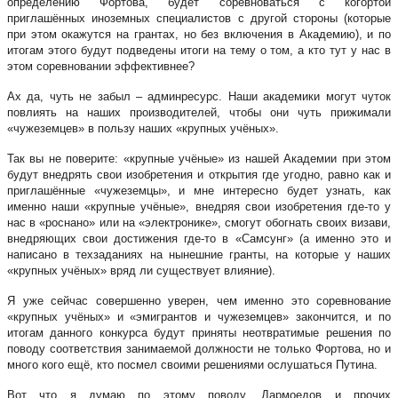
определению Фортова, будет соревноваться с когортой
приглашённых иноземных специалистов с другой стороны (которые
при этом окажутся на грантах, но без включения в Академию), и по
итогам этого будут подведены итоги на тему о том, а кто тут у нас в
этом соревновании эффективнее?
Ах да, чуть не забыл – админресурс. Наши академики могут чуток
повлиять на наших производителей, чтобы они чуть прижимали
«чужеземцев» в пользу наших «крупных учёных».
Так вы не поверите: «крупные учёные» из нашей Академии при этом
будут внедрять свои изобретения и открытия где угодно, равно как и
приглашённые «чужеземцы», и мне интересно будет узнать, как
именно наши «крупные учёные», внедряя свои изобретения где-то у
нас в «роснано» или на «электронике», смогут обогнать своих визави,
внедряющих свои достижения где-то в «Самсунг» (а именно это и
написано в техзаданиях на нынешние гранты, на которые у наших
«крупных учёных» вряд ли существует влияние).
Я уже сейчас совершенно уверен, чем именно это соревнование
«крупных учёных» и «эмигрантов и чужеземцев» закончится, и по
итогам данного конкурса будут приняты неотвратимые решения по
поводу соответствия занимаемой должности не только Фортова, но и
много кого ещё, кто посмел своими решениями ослушаться Путина.
Вот что я думаю по этому поводу. Дармоедов и прочих