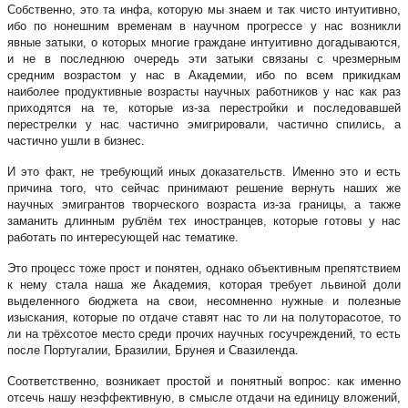
Собственно, это та инфа, которую мы знаем и так чисто интуитивно,
ибо по нонешним временам в научном прогрессе у нас возникли
явные затыки, о которых многие граждане интуитивно догадываются,
и не в последнюю очередь эти затыки связаны с чрезмерным
средним возрастом у нас в Академии, ибо по всем прикидкам
наиболее продуктивные возрасты научных работников у нас как раз
приходятся на те, которые из-за перестройки и последовавшей
перестрелки у нас частично эмигрировали, частично спились, а
частично ушли в бизнес.
И это факт, не требующий иных доказательств. Именно это и есть
причина того, что сейчас принимают решение вернуть наших же
научных эмигрантов творческого возраста из-за границы, а также
заманить длинным рублём тех иностранцев, которые готовы у нас
работать по интересующей нас тематике.
Это процесс тоже прост и понятен, однако объективным препятствием
к нему стала наша же Академия, которая требует львиной доли
выделенного бюджета на свои, несомненно нужные и полезные
изыскания, которые по отдаче ставят нас то ли на полуторасотое, то
ли на трёхсотое место среди прочих научных госучреждений, то есть
после Португалии, Бразилии, Брунея и Свазиленда.
Соответственно, возникает простой и понятный вопрос: как именно
отсечь нашу неэффективную, в смысле отдачи на единицу вложений,