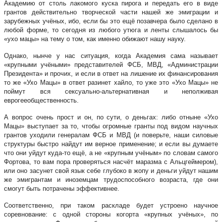
Академию от столь лакомого куска пирога и передать его в виде
грантов действительно творческой части нашей же эмиграции и
зарубежных учёных, ибо, если бы это ещё позавчера было сделано в
любой форме, то сегодня из любого утюга и ленты слышалось бы
«ухо мацы» на тему о том, как именно обижают нашу науку.
Однако, нынче у нас ситуация, когда Академия сама называет
«крупными учёными» представителей ФСБ, МВД, «Администрации
Президента» и прочих, и если в ответ на лишение их финансирования
то же «Ухо Мацы» в ответ разинет хайло, то уже это «Ухо Мацы» не
поймут вся сексуально-альтернативная и неполживая
еврогееобщественность.
А вопрос очень прост и он, по сути, о деньгах: либо отныне «Ухо
Мацы» выступает за то, чтобы огромные гранты под видом научных
грантов уходили генералам ФСБ и МВД (и поверьте, наши силовые
структуры быстро найдут им верное применение; и если вы думаете
что они уйдут куда-то ещё, а не «крупным учёным» по словам самого
Фортова, то вам пора проверяться насчёт маразма с Альцгеймером),
или оно засунет свой язык себе глубоко в жопу и деньги уйдут нашим
же эмигрантам и иноземцам трудоспособного возраста, где они
смогут быть потрачены эффективнее.
Соответственно, при таком раскладе будет устроено научное
соревнование: с одной стороны когорта «крупных учёных», по