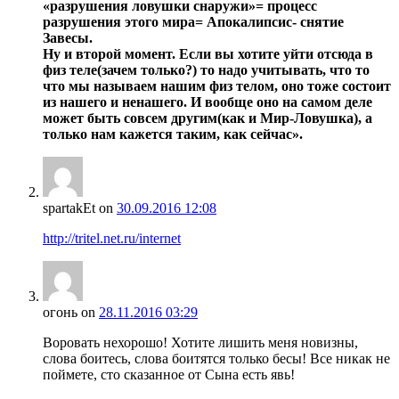
«разрушения ловушки снаружи»= процесс
разрушения этого мира= Апокалипсис- снятие
Завесы.
Ну и второй момент. Если вы хотите уйти отсюда в
физ теле(зачем только?) то надо учитывать, что то
что мы называем нашим физ телом, оно тоже состоит
из нашего и ненашего. И вообще оно на самом деле
может быть совсем другим(как и Мир-Ловушка), а
только нам кажется таким, как сейчас».
spartakEt
on
30.09.2016 12:08
http://tritel.net.ru/internet
огонь
on
28.11.2016 03:29
Воровать нехорошо! Хотите лишить меня новизны,
слова боитесь, слова боитятся только бесы! Все никак не
поймете, сто сказанное от Сына есть явь!