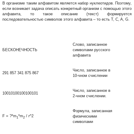
В организме таким алфавитом является набор нуклеотидов. Поэтому,
если возникает задача описать конкретный организм с помощью этого
алфавита, то такое описание (текст) формируется
последовательностью символов этого алфавита – то есть T, C, A, G.
Слово, записанное
БЕСКОНЕЧНОСТЬ
символами русского
алфавита
Число, записанное в
291 857 341 875 867
10-чном счислении
Число, записанное в
10010100100100101
2-чном счислении.
Формула, записанная
F = ?*m
*m
/ r^2
физическими
1
2
символами