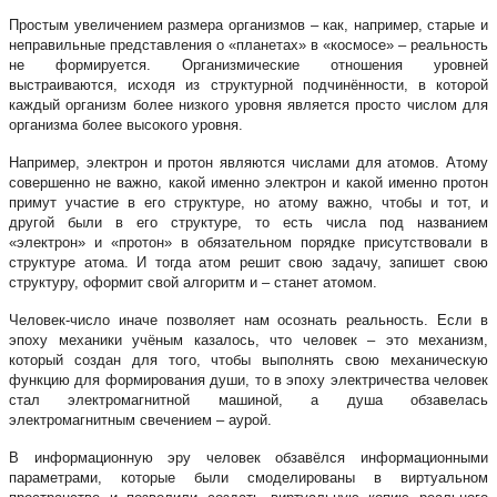
Простым увеличением размера организмов – как, например, старые и
неправильные представления о «планетах» в «космосе» – реальность
не формируется. Организмические отношения уровней
выстраиваются, исходя из структурной подчинённости, в которой
каждый организм более низкого уровня является просто числом для
организма более высокого уровня.
Например, электрон и протон являются числами для атомов. Атому
совершенно не важно, какой именно электрон и какой именно протон
примут участие в его структуре, но атому важно, чтобы и тот, и
другой были в его структуре, то есть числа под названием
«электрон» и «протон» в обязательном порядке присутствовали в
структуре атома. И тогда атом решит свою задачу, запишет свою
структуру, оформит свой алгоритм и – станет атомом.
Человек-число иначе позволяет нам осознать реальность. Если в
эпоху механики учёным казалось, что человек – это механизм,
который создан для того, чтобы выполнять свою механическую
функцию для формирования души, то в эпоху электричества человек
стал электромагнитной машиной, а душа обзавелась
электромагнитным свечением – аурой.
В информационную эру человек обзавёлся информационными
параметрами, которые были смоделированы в виртуальном