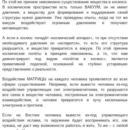
По этой же причине невозможно существование вещества в космосе.
В космическом пространстве есть только ВАКУУМ, он не имеет
давления, а веществу для формирования и поддержания своей
структуры нужно давление. Уже проведены опыты, когда на тот же
вакуум воздействуют огромным давлением и получают
метавещество.
А если в космос попадёт «космический аппарат», то при отсутствии
необходимого давления он «испарится», то есть его структура
разрушится, и вещество превратится в вакуум. По этой причине
космические полёты в принципе невозможны, а то, что нам
демонстрируют под видом «полётов в космос», является
примитивной поделкой, основанной на глубоко устаревших
представлениях о реальности.
Воздействие МАТРИЦЫ на каждого человека проявляется во всех
сферах существования. Например, если вывести человека из-под
воздействия управляющих сил электромагнетизма, то разрушатся
все связи в веществе человека, построенные на электромагнитном
взаимодействии, и человек превратится в кучу несвязанных
электронов и протонов.
Если на Востоке человека вывести из-под управляющего
воздействия ислама, то окружение будет воспринимать его, как
чужака, не даст ему возможности работать и жить. То же – с любой