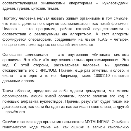
соответствующими химическими операторами – нуклеотидами:
аденин, гуанин, цитозин, тимин.
Поэтому человека нельзя назвать живым организмом в том смысле,
что жизнь должна по старинке восприниматься, как некий феномен.
Человек – это программа, работа которой осуществляется в
соответствии с реализуемым ею алгоритмом. А этот алгоритм
формируется операторами, созданными на языке TCAG – четырёх
попарно комплементарных оснований аминокислот.
Основания аминокислот – это внутренняя «битовая» система
организма. Это «0» и «1» внутреннего языка программирования. Это
код. С этой стороны, рассматривая человека, мы должны
отождествить его с ЧИСЛОМ. Причём, ещё раз отметим, и слово, и
число – это одно и то же. Например, число 10001110 является
двоичным словом.
Таким образом, представляя себя эдаким демиургом, мы можем
сформировать любой живой организм, просто записав его код с
помощью алфавита нуклеотидов. Причём, результат будет таким же
достоверным, как если бы один из нас записал некое слово, а другой
– прочёл его.
Ошибки в записи кода организма называются МУТАЦИЯМИ. Ошибки в
генетическом коде такие же, как ошибки в записи какого-либо