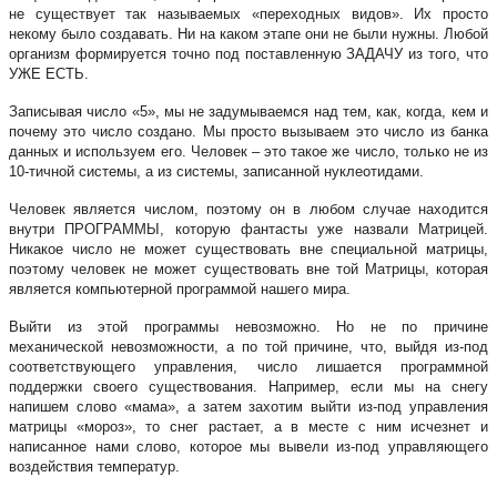
не существует так называемых «переходных видов». Их просто
некому было создавать. Ни на каком этапе они не были нужны. Любой
организм формируется точно под поставленную ЗАДАЧУ из того, что
УЖЕ ЕСТЬ.
Записывая число «5», мы не задумываемся над тем, как, когда, кем и
почему это число создано. Мы просто вызываем это число из банка
данных и используем его. Человек – это такое же число, только не из
10-тичной системы, а из системы, записанной нуклеотидами.
Человек является числом, поэтому он в любом случае находится
внутри ПРОГРАММЫ, которую фантасты уже назвали Матрицей.
Никакое число не может существовать вне специальной матрицы,
поэтому человек не может существовать вне той Матрицы, которая
является компьютерной программой нашего мира.
Выйти из этой программы невозможно. Но не по причине
механической невозможности, а по той причине, что, выйдя из-под
соответствующего управления, число лишается программной
поддержки своего существования. Например, если мы на снегу
напишем слово «мама», а затем захотим выйти из-под управления
матрицы «мороз», то снег растает, а в месте с ним исчезнет и
написанное нами слово, которое мы вывели из-под управляющего
воздействия температур.