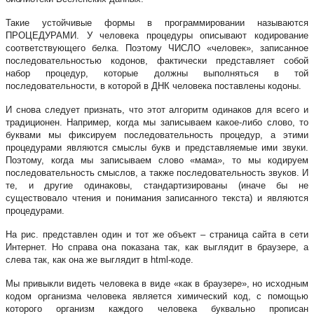
Такие устойчивые формы в программировании называются
ПРОЦЕДУРАМИ. У человека процедуры описывают кодирование
соответствующего белка. Поэтому ЧИСЛО «человек», записанное
последовательностью кодонов, фактически представляет собой
набор процедур, которые должны выполняться в той
последовательности, в которой в ДНК человека поставлены кодоны.
И снова следует признать, что этот алгоритм одинаков для всего и
традиционен. Например, когда мы записываем какое-либо слово, то
буквами мы фиксируем последовательность процедур, а этими
процедурами являются смыслы букв и представляемые ими звуки.
Поэтому, когда мы записываем слово «мама», то мы кодируем
последовательность смыслов, а также последовательность звуков. И
те, и другие одинаковы, стандартизированы (иначе бы не
существовало чтения и понимания записанного текста) и являются
процедурами.
На рис. представлен один и тот же объект – страница сайта в сети
Интернет. Но справа она показана так, как выглядит в браузере, а
слева так, как она же выглядит в html-коде.
Мы привыкли видеть человека в виде «как в браузере», но исходным
кодом организма человека является химический код, с помощью
которого организм каждого человека буквально прописан