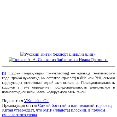
[1]
Кодо?н (кодирующий тринуклеотид) — единица генетического
кода, тройка нуклеотидных остатков (триплет) в ДНК или РНК, обычно
кодирующих включение одной аминокислоты. Последовательность
кодонов в гене определяет последовательность аминокислот в
полипептидной цепи белка, кодируемого этим геном.
Поделиться
VKontakte
Ok
Предыдущая статья
Самый богатый и влиятельный торговец
Китая утверждает, что МИР (планета) плоский, в прямом
смысле этого слова