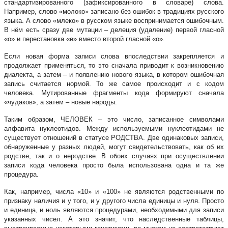
стандартизированного (зафиксированного в словаре) слова.
Например, слово «молоко» записано без ошибок в традициях русского
языка. А слово «млеко» в русском языке воспринимается ошибочным.
В нём есть сразу две мутации – делеция (удаление) первой гласной
«о» и перестановка «е» вместо второй гласной «о».
Если новая форма записи слова впоследствии закрепляется и
продолжает применяться, то это сначала приводит к возникновению
диалекта, а затем – и появлению нового языка, в котором ошибочная
запись считается нормой. То же самое происходит и с кодом
человека. Мутированные фрагменты кода формируют сначала
«чудаков», а затем – новые народы.
Таким образом, ЧЕЛОВЕК – это число, записанное символами
алфавита нуклеотидов. Между используемыми нуклеотидами не
существует отношений в статусе РОДСТВА. Две одинаковых записи,
обнаруженные у разных людей, могут свидетельствовать, как об их
родстве, так и о неродстве. В обоих случаях при осуществлении
записи кода человека просто была использована одна и та же
процедура.
Как, например, числа «10» и «100» не являются родственными по
признаку наличия и у того, и у другого числа единицы и нуля. Просто
и единица, и ноль являются процедурами, необходимыми для записи
указанных чисел. А это значит, что наследственные таблицы,