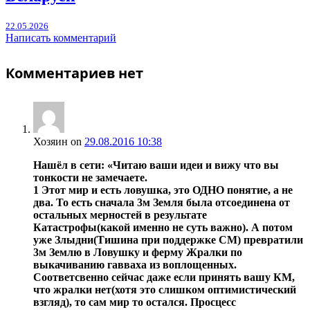
22.05.2026
Написать комментарий
Комментариев нет
Хозяин
on
29.08.2016 10:38
Нашёл в сети:
«Читаю ваши идеи и вижу что вы
тонкости не замечаете.
1 Этот мир и есть ловушка, это ОДНО понятие, а не
два. То есть
сначала
3м Земля была отсоединена от
остальных мерностей в результате
Катастрофы(какой именно не суть важно). А потом
уже Злыдни(Тишина при поддержке СМ) превратили
3м Землю в Ловушку и ферму Жралки по
выкачиванию гавваха из воплощенных.
Соответсвенно сейчас даже если принять вашу КМ,
что жралки нет(хотя это слишком оптимистический
взгляд), то сам мир то остался. Просцесс