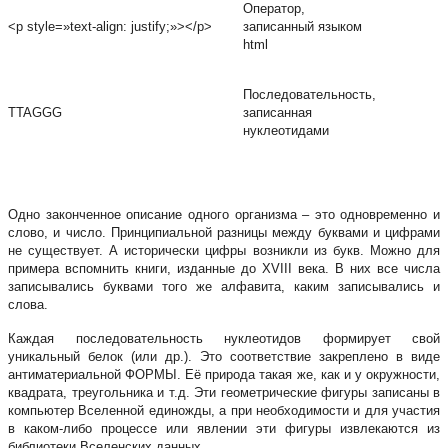
Оператор,
<p style=»text-align: justify;»></p>
записанный языком
html
Последовательность,
TTAGGG
записанная
нуклеотидами
Одно законченное описание одного организма – это одновременно и
слово, и число. Принципиальной разницы между буквами и цифрами
не существует. А исторически цифры возникли из букв. Можно для
примера вспомнить книги, изданные до XVIII века. В них все числа
записывались буквами того же алфавита, каким записывались и
слова.
Каждая последовательность нуклеотидов формирует свой
уникальный белок (или др.). Это соответствие закреплено в виде
антиматериальной ФОРМЫ. Её природа такая же, как и у окружности,
квадрата, треугольника и т.д. Эти геометрические фигуры записаны в
компьютер Вселенной единожды, а при необходимости и для участия
в каком-либо процессе или явлении эти фигуры извлекаются из
библиотеки Вселенских данных.