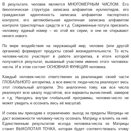
В результате, человек является МНОГОМЕРНЫМ ЧИСЛОМ. Его
биологическая структура записана алфавитом нуклеотидов, его
гражданская идентичность записана алфавитом паспортного
контроля, его автомобильная идентичная записана алфавитом
контроля транспортных средств и т.д. Современные потуги присвоить
человеку единый номер – из этой же серии, и они не открывают
ничего нового.
По мере воздействия на окружающий мир, человек (или другой
организм) формирует продукты своей жизнедеятельности. То есть
человек-число участвует в работе алгоритма, в итоге которой
получается результат, вызванный участием именно этого человека-
числа. И в этом состоит ОСНОВНАЯ ФУНКЦИЯ человека.
Каждый человек-число ответственен за реализацию своей части
ГЛОБАЛЬНОГО алгоритма, а все вместе люди-числа реализуют весь
этот глобальный алгоритм. Это аналогично тому, как все числа
реализуют всю шкалу подсчётов, все варианты вычислений, замеров
и т.д. Находясь внутри глобальной программы, человек-число не
может увидеть и осознать весь её масштаб.
И снова мы приходим к ограничению: выход за пределы Матрицы не
даст возможности человеку-числу осознать Матрицу и влиять на неё.
Единственным результатом исхода человека-числа из Матрицы
станет ВЫКОЛОТАЯ ТОЧКА, которая будет соответствовать этому