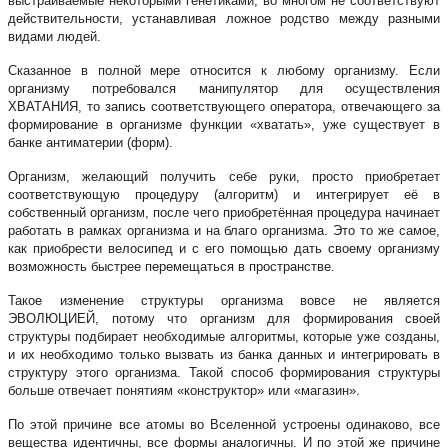
выстраиваемые некоторыми генетиками, во многом не соответствуют
действительности, устанавливая ложное родство между разными
видами людей.
Сказанное в полной мере относится к любому организму. Если
организму потребовался манипулятор для осуществления
ХВАТАНИЯ, то запись соответствующего оператора, отвечающего за
формирование в организме функции «хватать», уже существует в
банке антиматерии (форм).
Организм, желающий получить себе руки, просто приобретает
соответствующую процедуру (алгоритм) и интегрирует её в
собственный организм, после чего приобретённая процедура начинает
работать в рамках организма и на благо организма. Это то же самое,
как приобрести велосипед и с его помощью дать своему организму
возможность быстрее перемещаться в пространстве.
Такое изменение структуры организма вовсе не является
ЭВОЛЮЦИЕЙ, потому что организм для формирования своей
структуры подбирает необходимые алгоритмы, которые уже созданы,
и их необходимо только вызвать из банка данных и интегрировать в
структуру этого организма. Такой способ формирования структуры
больше отвечает понятиям «конструктор» или «магазин».
По этой причине все атомы во Вселенной устроены одинаково, все
вещества идентичны, все формы аналогичны. И по этой же причине