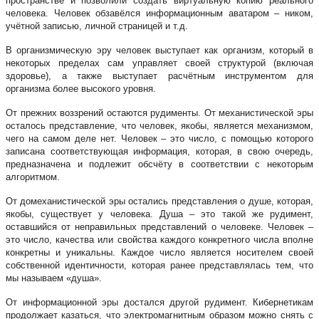
пространстве и позволили создать виртуальную копию реального
человека. Человек обзавёлся информационным аватаром – ником,
учётной записью, личной страницей и т.д.
В организмическую эру человек выступает как организм, который в
некоторых пределах сам управляет своей структурой (включая
здоровье), а также выступает расчётным инструментом для
организма более высокого уровня.
От прежних воззрений остаются рудименты. От механистической эры
осталось представление, что человек, якобы, является механизмом,
чего на самом деле нет. Человек – это число, с помощью которого
записана соответствующая информация, которая, в свою очередь,
предназначена и подлежит обсчёту в соответствии с некоторым
алгоритмом.
От домеханистической эры остались представления о душе, которая,
якобы, существует у человека. Душа – это такой же рудимент,
оставшийся от неправильных представлений о человеке. Человек –
это число, качества или свойства каждого конкретного числа вполне
конкретны и уникальны. Каждое число является носителем своей
собственной идентичности, которая ранее представлялась тем, что
мы называем «душа».
От информационной эры достался другой рудимент. Кибернетикам
продолжает казаться, что электромагнитным образом можно снять с