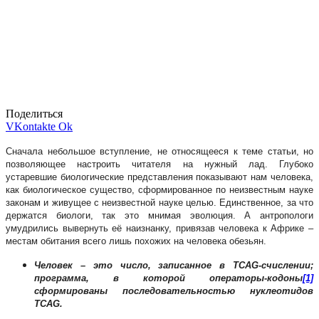
Поделиться
VKontakte
Ok
Сначала небольшое вступление, не относящееся к теме статьи, но
позволяющее настроить читателя на нужный лад. Глубоко
устаревшие биологические представления показывают нам человека,
как биологическое существо, сформированное по неизвестным науке
законам и живущее с неизвестной науке целью. Единственное, за что
держатся биологи, так это мнимая эволюция. А антропологи
умудрились вывернуть её наизнанку, привязав человека к Африке –
местам обитания всего лишь похожих на человека обезьян.
Человек – это число, записанное в
TCAG-счислении;
программа, в которой операторы-кодоны
[1]
сформированы последовательностью нуклеотидов
TCAG.