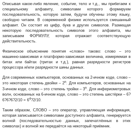
Описывая какое-либо явление, событие, тело и т.д., мы прибегаем к
специальному алфавиту, символами которого формируем
последовательность, которую затем, будучи обучены этому языку,
свободно читаем. В современной физике используется смешанный
алфавит. Он состоит из цифр, букв и других символов. Размещая
некоторую последовательность символов этого алфавита, мы
записываем ФОРМУЛУ, которая отражает соответствующую
действительность.
Физическое объяснение понятия «слово» таково: слово – это
машинно-зависимая и платформо-зависимая величина, измеряемая в
битах или байтах (тритах и т.д.), равная разрядности регистров
процессора и/или разрядности шины данных.
Для современных компьютеров, основанных на 2-ичном коде, слово –
n
это некоторая степень двойки – 2
. Для компьютеров, основанных на
n
3-ичном коде, слово – это степень тройки – 3
. Для инфериометровых
волн, основанных на 6-ичном коде, слово – это степень шестёрки – 6?
4
6?6?6?2/10 = 6
?2/10.
Таким образом, СЛОВО – это оператор, управляющая информация,
которая записывается символами доступного алфавита, генерируется
волной (последовательностью данных, запечатлённых в этих
символах) и волной же передаётся на некоторый приёмник.