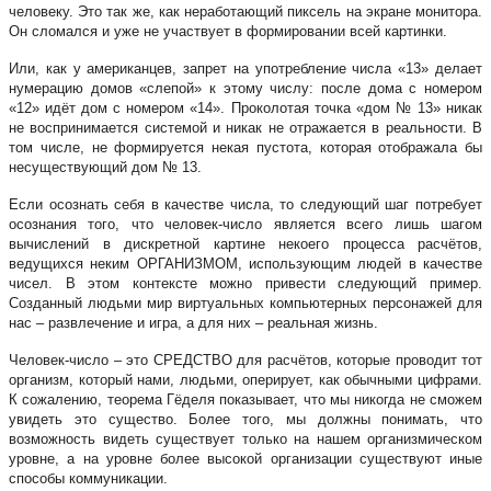
человеку. Это так же, как неработающий пиксель на экране монитора.
Он сломался и уже не участвует в формировании всей картинки.
Или, как у американцев, запрет на употребление числа «13» делает
нумерацию домов «слепой» к этому числу: после дома с номером
«12» идёт дом с номером «14». Проколотая точка «дом № 13» никак
не воспринимается системой и никак не отражается в реальности. В
том числе, не формируется некая пустота, которая отображала бы
несуществующий дом № 13.
Если осознать себя в качестве числа, то следующий шаг потребует
осознания того, что человек-число является всего лишь шагом
вычислений в дискретной картине некоего процесса расчётов,
ведущихся неким ОРГАНИЗМОМ, использующим людей в качестве
чисел. В этом контексте можно привести следующий пример.
Созданный людьми мир виртуальных компьютерных персонажей для
нас – развлечение и игра, а для них – реальная жизнь.
Человек-число – это СРЕДСТВО для расчётов, которые проводит тот
организм, который нами, людьми, оперирует, как обычными цифрами.
К сожалению, теорема Гёделя показывает, что мы никогда не сможем
увидеть это существо. Более того, мы должны понимать, что
возможность видеть существует только на нашем организмическом
уровне, а на уровне более высокой организации существуют иные
способы коммуникации.