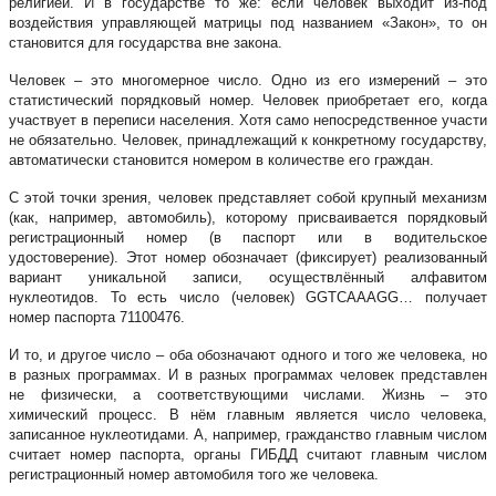
религией. И в государстве то же: если человек выходит из-под
воздействия управляющей матрицы под названием «Закон», то он
становится для государства вне закона.
Человек – это многомерное число. Одно из его измерений – это
статистический порядковый номер. Человек приобретает его, когда
участвует в переписи населения. Хотя само непосредственное участи
не обязательно. Человек, принадлежащий к конкретному государству,
автоматически становится номером в количестве его граждан.
С этой точки зрения, человек представляет собой крупный механизм
(как, например, автомобиль), которому присваивается порядковый
регистрационный номер (в паспорт или в водительское
удостоверение). Этот номер обозначает (фиксирует) реализованный
вариант уникальной записи, осуществлённый алфавитом
нуклеотидов. То есть число (человек) GGTCAAAGG… получает
номер паспорта 71100476.
И то, и другое число – оба обозначают одного и того же человека, но
в разных программах. И в разных программах человек представлен
не физически, а соответствующими числами. Жизнь – это
химический процесс. В нём главным является число человека,
записанное нуклеотидами. А, например, гражданство главным числом
считает номер паспорта, органы ГИБДД считают главным числом
регистрационный номер автомобиля того же человека.