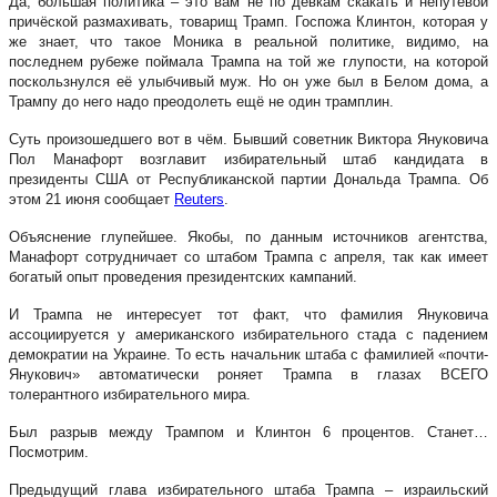
Да, большая политика – это вам не по девкам скакать и непутёвой
причёской размахивать, товарищ Трамп. Госпожа Клинтон, которая у
же знает, что такое Моника в реальной политике, видимо, на
последнем рубеже поймала Трампа на той же глупости, на которой
поскользнулся её улыбчивый муж. Но он уже был в Белом дома, а
Трампу до него надо преодолеть ещё не один трамплин.
Суть произошедшего вот в чём. Бывший советник Виктора Януковича
Пол Манафорт возглавит избирательный штаб кандидата в
президенты США от Республиканской партии Дональда Трампа. Об
этом 21 июня сообщает
Reuters
.
Объяснение глупейшее. Якобы, по данным источников агентства,
Манафорт сотрудничает со штабом Трампа с апреля, так как имеет
богатый опыт проведения президентских кампаний.
И Трампа не интересует тот факт, что фамилия Януковича
ассоциируется у американского избирательного стада с падением
демократии на Украине. То есть начальник штаба с фамилией «почти-
Янукович» автоматически роняет Трампа в глазах ВСЕГО
толерантного избирательного мира.
Был разрыв между Трампом и Клинтон 6 процентов. Станет…
Посмотрим.
Предыдущий глава избирательного штаба Трампа – израильский