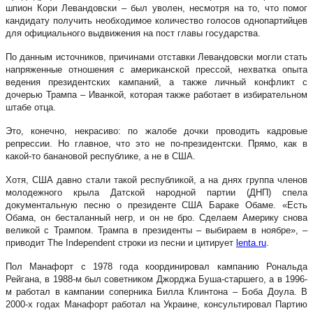
шпион Кори Левандовски – был уволен, несмотря на то, что помог
кандидату получить необходимое количество голосов однопартийцев
для официального выдвижения на пост главы государства.
По данным источников, причинами отставки Левандовски могли стать
напряженные отношения с американской прессой, нехватка опыта
ведения президентских кампаний, а также личный конфликт с
дочерью Трампа – Иванкой, которая также работает в избирательном
штабе отца.
Это, конечно, некрасиво: по жалобе дочки проводить кадровые
репрессии. Но главное, что это не по-президентски. Прямо, как в
какой-то банановой республике, а не в США.
Хотя, США давно стали такой республикой, а на днях группа членов
молодежного крыла Датской народной партии (ДНП) спела
документальную песню о президенте США Бараке Обаме. «Есть
Обама, он бесталанный негр, и он не бро. Сделаем Америку снова
великой с Трампом. Трампа в президенты – выбираем в ноябре», –
приводит The Independent строки из песни и цитирует
lenta.ru
.
Пол Манафорт с 1978 года координировал кампанию Рональда
Рейгана, в 1988-м был советником Джорджа Буша-старшего, а в 1996-
м работал в кампании соперника Билла Клинтона – Боба Доула. В
2000-х годах Манафорт работал на Украине, консультировал Партию