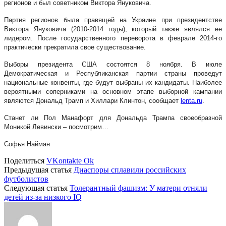
регионов и был советником Виктора Януковича.
Партия регионов была правящей на Украине при президентстве
Виктора Януковича (2010-2014 годы), который также являлся ее
лидером. После государственного переворота в феврале 2014-го
практически прекратила свое существование.
Выборы президента США состоятся 8 ноября. В июле
Демократическая и Республиканская партии страны проведут
национальные конвенты, где будут выбраны их кандидаты. Наиболее
вероятными соперниками на основном этапе выборной кампании
являются Дональд Трамп и Хиллари Клинтон, сообщает
lenta.ru
.
Станет ли Пол Манафорт для Дональда Трампа своеобразной
Моникой Левински – посмотрим…
Софья Найман
Поделиться
VKontakte
Ok
Предыдущая статья
Диаспоры сплавили российских
футболистов
Следующая статья
Толерантный фашизм: У матери отняли
детей из-за низкого IQ