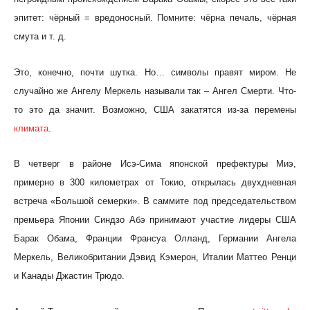
эпитет: чёрный = вредоносный. Помните: чёрна печаль, чёрная
смута и т. д.
Это, конечно, почти шутка. Но… символы правят миром. Не
случайно же Ангелу Меркель называли так – Ангел Смерти. Что-
то это да значит. Возможно, США закатятся из-за перемены
климата
.
В четверг в районе Исэ-Сима японской префектуры Миэ,
примерно в 300 километрах от Токио, открылась двухдневная
встреча «Большой семерки». В саммите под председательством
премьера Японии Синдзо Абэ принимают участие лидеры США
Барак Обама, Франции Франсуа Олланд, Германии Ангела
Меркель, Великобритании Дэвид Кэмерон, Италии Маттео Ренци
и Канады Джастин Трюдо.