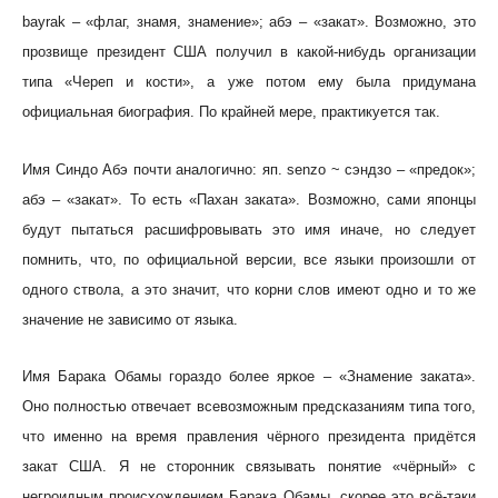
bayrak – «флаг, знамя, знамение»; абэ – «закат». Возможно, это
прозвище президент США получил в какой-нибудь организации
типа «Череп и кости», а уже потом ему была придумана
официальная биография. По крайней мере, практикуется так.
Имя Синдо Абэ почти аналогично: яп. senzo ~ сэндзо – «предок»;
абэ – «закат». То есть «Пахан заката». Возможно, сами японцы
будут пытаться расшифровывать это имя иначе, но следует
помнить, что, по официальной версии, все языки произошли от
одного ствола, а это значит, что корни слов имеют одно и то же
значение не зависимо от языка.
Имя Барака Обамы гораздо более яркое – «Знамение заката».
Оно полностью отвечает всевозможным предсказаниям типа того,
что именно на время правления чёрного президента придётся
закат США. Я не сторонник связывать понятие «чёрный» с
негроидным происхождением Барака Обамы, скорее это всё-таки