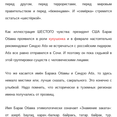
перед другом, перед террористами, перед мировым
правительством и перед «беженцами». И «семёрка» стремится
остаться «шестёркой».
Как иллюстрация ШЕСТОГО чувства: президент США Барак
Обама проявился в роли
кукушонка
и в феврале настоятельно
рекомендовал Синдзо Абэ не встречаться с российским лидером.
Абэ все равно отправился в Сочи. И поэтому он пока седьмой в
этой группировки существ с человеческими лицами.
Что же касается имён Барака Обамы и Синдзо Абэ, то здесь
немало мистики или, лучше сказать, сакрального. Это конечно с
улыбкой. Надо помнить, что исторически в туземных регионах
имена получались от прозвищ.
Имя Барак Обама этимологически означает «Знамение заката»:
от азерб. bayraq, карач.-балкар. байракъ, татар. байрак, тур.