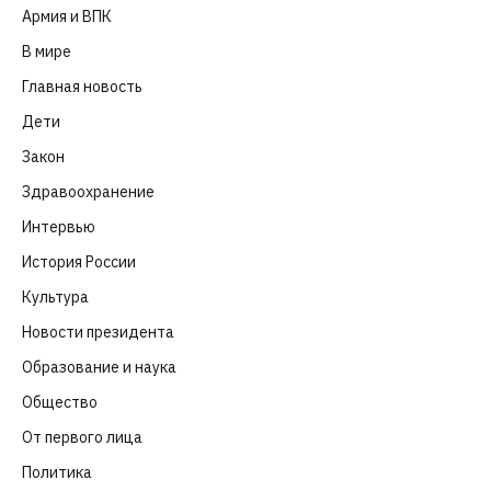
Армия и ВПК
(252)
В мире
(101)
Главная новость
(4 664)
Дети
(41)
Закон
(318)
Здравоохранение
(83)
Интервью
(63)
История России
(39)
Культура
(261)
Новости президента
(329)
Образование и наука
(98)
Общество
(652)
От первого лица
(40)
Политика
(282)