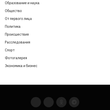
Образование и наука
(98)
Общество
(652)
От первого лица
(40)
Политика
(282)
Происшествия
(107)
Расследования
(91)
Спорт
(57)
Фотогалерея
(6)
Экономика и бизнес
(252)
YouTube
VKontakte
LinkedIn
Flickr