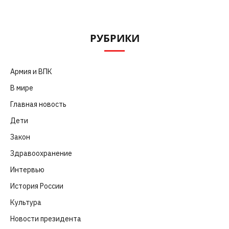
РУБРИКИ
Армия и ВПК
(252)
В мире
(101)
Главная новость
(4 664)
Дети
(41)
Закон
(318)
Здравоохранение
(83)
Интервью
(63)
История России
(39)
Культура
(261)
Новости президента
(329)