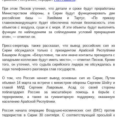
При этом Песков уточнил, что детали и сроки будут проработаны
Министерством обороны, в Сирии будут функционировать две
российские базы — Хмеймим и Тартус. «По приказу
главнокомандующего будет обеспечена полная безопасность этих
объектов с воздуха, суши и с моря. И эти объекты будут выполнять
функции по наблюдениям за соблюдением условий прекращения
огня», — отметил он.
Пресс-секретарь также рассказал, что вывод российских сил из
Сирии обсуждался только с президентом Арабской Республики
Башаром Асадом. «Безусловно, так или иначе контакты президента с
западными коллегами будут иметь место», — отметил Песков. Кроме
того, он уточнил, что судьба сирийского лидера не обсуждалась в
ходе телефонного разговора глав государств.
О том, что Россия начнет вывод основных сил из Сирии, Путин
объявил 14 марта на встрече с министром обороны Сергеем Шойгу и
главой МИД Сергеем Лавровым. Асад со своей стороны
поблагодарил Россию за масштабную помощь в борьбе с
терроризмом, а также за гуманитарную поддержку, оказанную
населению Арабской Республики.
Россия начала операцию Воздушно-космических сил (ВКС) против
террористов в Сирии 30 сентября. С соответствующей просьбой к