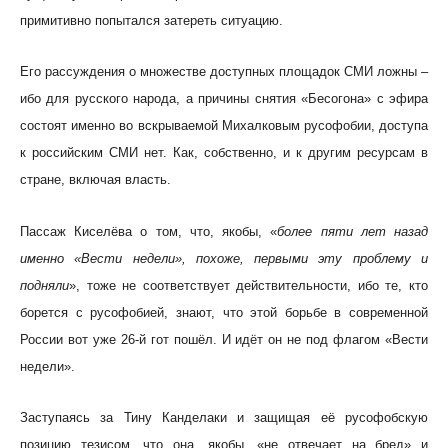
примитивно попытался затереть ситуацию.
Его рассуждения о множестве доступных площадок СМИ ложны –
ибо для русского народа, а причины снятия «Бесогона» с эфира
состоят именно во вскрываемой Михалковым русофобии, доступа
к российским СМИ нет. Как, собственно, и к другим ресурсам в
стране, включая власть.
Пассаж Киселёва о том, что, якобы, «
более пяти лет назад
именно «Вести недели», похоже, первыми эту проблему и
подняли
», тоже не соответствует действительности, ибо те, кто
борется с русофобией, знают, что этой борьбе в современной
России вот уже 26-й гот пошёл. И идёт он не под флагом «Вести
недели».
Заступаясь за Тину Канделаки и защищая её русофобскую
позицию тезисом, что она, якобы, «не отвечает на бред» и