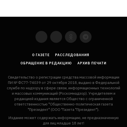
YouTube
VKontakte
LinkedIn
Flickr
О ГАЗЕТЕ
РАССЛЕДОВАНИЯ
ОБРАЩЕНИЕ В РЕДАКЦИЮ
АРХИВ ПЕЧАТИ
Свидетельство о регистрации средства массовой информации
ПИ № ФС77-74039 от 29 октября 2018, выдано в Федеральной
службе по надзору в сфере связи, информационных технологий
и массовых коммуникаций (Роскомнадзор). Учредителем и
редакцией издания является Общество с ограниченной
ответственностью "Общественно-политическая газета
"Президент" (ООО "Газета "Президент").
Издание может содержать информацию, не предназначенную
для лиц младше 18 лет!