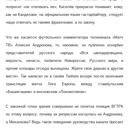
попросит «не отвлекать ее», Киселёв прекрасно понимает, кому,
как ни Канделаки, на официальном языке гастарбайтеру, следует
чаще отвечать не такими фразочками, а по закону.
Что же касается футбольного комментатора телеканала «Матч
ТВ» Алексея Андронова, то, напомню, он публично оскорбил
представителей русского народа: «Вся швондеровщина,
мерзость, нечисть, любители Новороссии, Русского мира, и
прочие клошары отсюда вычищены. Жрите свое дерьмо в другом
месте». Так написал он в своём Twitterе вскоре после окончания
трансляции матча Лиги Европы между стамбульским
«Бешикташем» и московским «Локомотивом».
С законной точки зрения совершенно не понятна позиция ВГТРК
по этому вопросу: почему их репрессии коснулись не Андронова,
а Михалкова? Ведь такое поведение руководства канала бросает