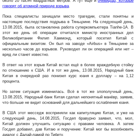
около 20 тысяч квадратных метров. А тут ещё и
очевидцы, которые
говорят об атомной природе взрыва
.
Пока специалисты зачищали место трагедии, стали понятны и
настоящие последствия подрыва в Тяньцзине. На следующий день,
13.08.2015, была остановлена работа суперкомпьютера Tianhe-1A. В
этот же день об операции отчитался министр иностранных дел
Великобритании Филип Хаммонд, который посетил Китай с
официальным визитом. Он был на заводе «Airbus» в Тяньцзине за
несколько часов до взрывов. Руководил ли он операцией или нет –
вряд ли станет известно.
В ответ на этот взрыв Китай встал ещё в более враждебную стойку
по отношению к США. И в тот же день, 13.08.2015, Народный банк
Китая в очередной раз понизил курс юаня к доллару – на 1,12
процента.
Но затем ситуация изменилась. Всё в тот же злополучный день,
13.08.2015, Народный банк Китая сделал непонятный манёвр, заявив,
что больше не видит оснований для дальнейшего ослабления юаня.
В США этот месседж восприняли как капитуляцию Китая, и уже на
следующий день, 14.08.2015, Госдеп бравурно заявил, что, мол,
Китай должен улучшить ситуацию с правами человека. А затем
Госдеп добавил, дав Китаю и поручение: Китай мог бы возобновить
диалог с Далай-ламой по Тибету.