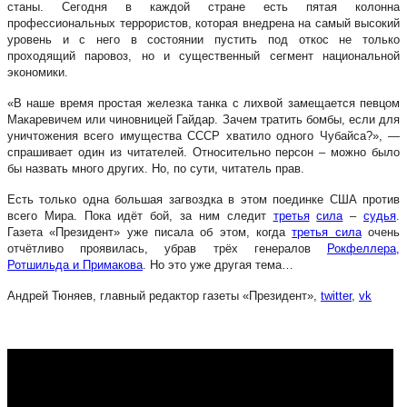
станы. Сегодня в каждой стране есть пятая колонна
профессиональных террористов, которая внедрена на самый высокий
уровень и с него в состоянии пустить под откос не только
проходящий паровоз, но и существенный сегмент национальной
экономики.
«В наше время простая железка танка с лихвой замещается певцом
Макаревичем или чиновницей Гайдар. Зачем тратить бомбы, если для
уничтожения всего имущества СССР хватило одного Чубайса?», —
спрашивает один из читателей. Относительно персон – можно было
бы назвать много других. Но, по сути, читатель прав.
Есть только одна большая загвоздка в этом поединке США против
всего Мира. Пока идёт бой, за ним следит
третья
сила
–
судья
.
Газета «Президент» уже писала об этом, когда
третья сила
очень
отчётливо проявилась, убрав трёх генералов
Рокфеллера,
Ротшильда и Примакова
. Но это уже другая тема…
Андрей Тюняев, главный редактор газеты «Президент»,
twitter
,
vk