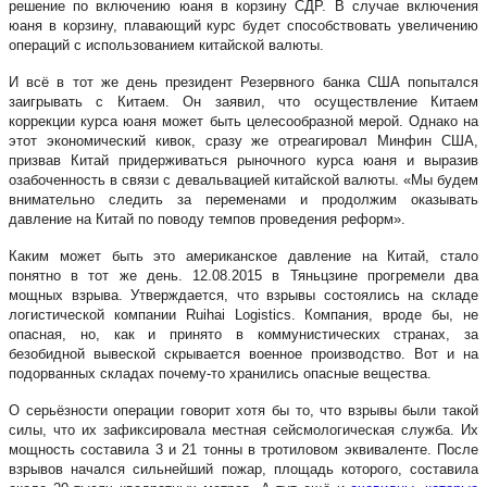
решение по включению юаня в корзину СДР. В случае включения
юаня в корзину, плавающий курс будет способствовать увеличению
операций с использованием китайской валюты.
И всё в тот же день президент Резервного банка США попытался
заигрывать с Китаем. Он заявил, что осуществление Китаем
коррекции курса юаня может быть целесообразной мерой. Однако на
этот экономический кивок, сразу же отреагировал Минфин США,
призвав Китай придерживаться рыночного курса юаня и выразив
озабоченность в связи с девальвацией китайской валюты. «Мы будем
внимательно следить за переменами и продолжим оказывать
давление на Китай по поводу темпов проведения реформ».
Каким может быть это американское давление на Китай, стало
понятно в тот же день. 12.08.2015 в Тяньцзине прогремели два
мощных взрыва. Утверждается, что взрывы состоялись на складе
логистической компании Ruihai Logistics. Компания, вроде бы, не
опасная, но, как и принято в коммунистических странах, за
безобидной вывеской скрывается военное производство. Вот и на
подорванных складах почему-то хранились опасные вещества.
О серьёзности операции говорит хотя бы то, что взрывы были такой
силы, что их зафиксировала местная сейсмологическая служба. Их
мощность составила 3 и 21 тонны в тротиловом эквиваленте. После
взрывов начался сильнейший пожар, площадь которого, составила