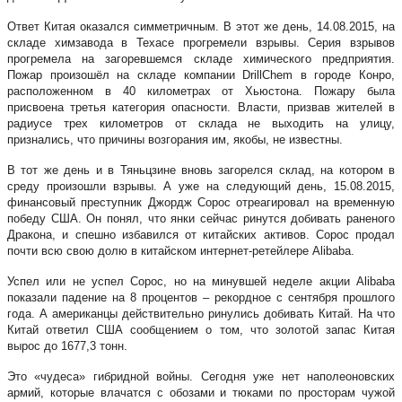
Ответ Китая оказался симметричным. В этот же день, 14.08.2015, на
складе химзавода в Техасе прогремели взрывы. Серия взрывов
прогремела на загоревшемся складе химического предприятия.
Пожар произошёл на складе компании DrillChem в городе Конро,
расположенном в 40 километрах от Хьюстона. Пожару была
присвоена третья категория опасности. Власти, призвав жителей в
радиусе трех километров от склада не выходить на улицу,
признались, что причины возгорания им, якобы, не известны.
В тот же день и в Тяньцзине вновь загорелся склад, на котором в
среду произошли взрывы. А уже на следующий день, 15.08.2015,
финансовый преступник Джордж Сорос отреагировал на временную
победу США. Он понял, что янки сейчас ринутся добивать раненого
Дракона, и спешно избавился от китайских активов. Сорос продал
почти всю свою долю в китайском интернет-ретейлере Alibaba.
Успел или не успел Сорос, но на минувшей неделе акции Alibaba
показали падение на 8 процентов – рекордное с сентября прошлого
года. А американцы действительно ринулись добивать Китай. На что
Китай ответил США сообщением о том, что золотой запас Китая
вырос до 1677,3 тонн.
Это «чудеса» гибридной войны. Сегодня уже нет наполеоновских
армий, которые влачатся с обозами и тюками по просторам чужой