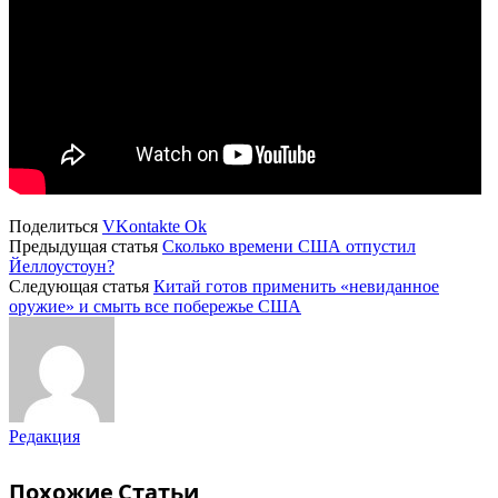
Поделиться
VKontakte
Ok
Предыдущая статья
Сколько времени США отпустил
Йеллоустоун?
Следующая статья
Китай готов применить «невиданное
оружие» и смыть все побережье США
Редакция
Похожие
Статьи