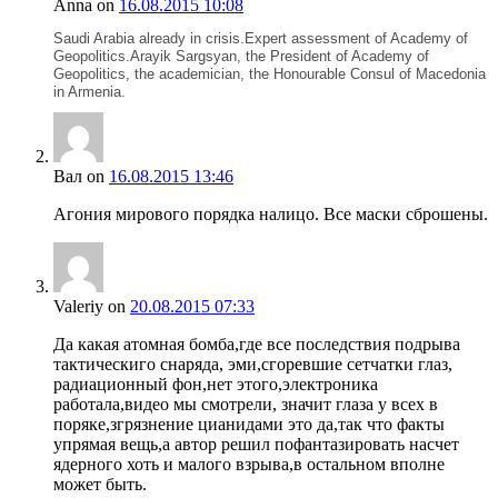
Anna
on
16.08.2015 10:08
Saudi Arabia already in crisis.Expert assessment of Academy of
Geopolitics.Arayik Sargsyan, the President of Academy of
Geopolitics, the academician, the Honourable Consul of Macedonia
in Armenia.
Вал
on
16.08.2015 13:46
Агония мирового порядка налицо. Все маски сброшены.
Valeriy
on
20.08.2015 07:33
Да какая атомная бомба,где все последствия подрыва
тактическиго снаряда, эми,сгоревшие сетчатки глаз,
радиационный фон,нет этого,электроника
работала,видео мы смотрели, значит глаза у всех в
поряке,згрязнение цианидами это да,так что факты
упрямая вещь,а автор решил пофантазировать насчет
ядерного хоть и малого взрыва,в остальном вполне
может быть.