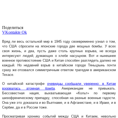
Поделиться
VKontakte
Ok
Вряд ли весь остальной мир в 1945 году своевременно узнал о том,
что США сбросили на японские города две мощных бомбы. У всех
своя жизнь, и два, пусть даже столь крупных взрыва, не всегда
интересуют людей, думающих о хлебе насущном. Вот и нынешнее
военное противостояние США и Китая способен разглядеть далеко не
каждый. Но недавний взрыв в китайском городе Тяньцзынь почти
сразу же отозвался симметричным ответом трагедии в американском
Техасе.
О китайской катастрофе
очевидцы сообщали уверенно: в Китае
взорвалась атомная бомба
. Американцам не привыкать.
Бессовестная нация, выхватывающая «Кольт» по первому
шизофреническому припадку, способная на разные военные гадости.
Она уже это доказала и во Вьетнаме, и в Афганистане, и в Ираке, и в
Сербии, да и в России тоже.
Просматривая хронику событий между СЩА и Китаем, невольно