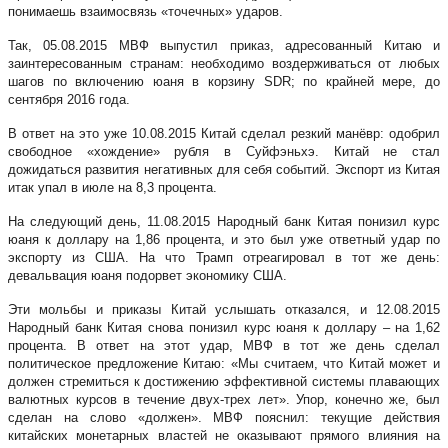
понимаешь взаимосвязь «точечных» ударов.
Так, 05.08.2015 МВФ выпустил приказ, адресованный Китаю и
заинтересованным странам: необходимо воздерживаться от любых
шагов по включению юаня в корзину SDR; по крайней мере, до
сентября 2016 года.
В ответ на это уже 10.08.2015 Китай сделал резкий манёвр: одобрил
свободное «хождение» рубля в Суйфэньхэ. Китай не стал
дожидаться развития негативных для себя событий. Экспорт из Китая
итак упал в июле на 8,3 процента.
На следующий день, 11.08.2015 Народный банк Китая понизил курс
юаня к доллару на 1,86 процента, и это был уже ответный удар по
экспорту из США. На что Трамп отреагировал в тот же день:
девальвация юаня подорвет экономику США.
Эти мольбы и приказы Китай услышать отказался, и 12.08.2015
Народный банк Китая снова понизил курс юаня к доллару – на 1,62
процента. В ответ на этот удар, МВФ в тот же день сделал
политическое предложение Китаю: «Мы считаем, что Китай может и
должен стремиться к достижению эффективной системы плавающих
валютных курсов в течение двух-трех лет». Упор, конечно же, был
сделан на слово «должен». МВФ пояснил: текущие действия
китайских монетарных властей не оказывают прямого влияния на