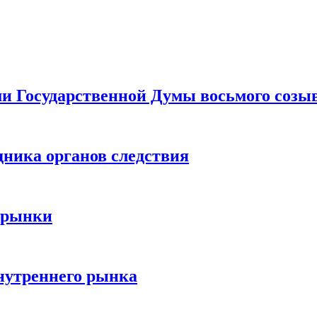
ами Государственной Думы восьмого созы
дника органов следствия
 рынки
нутреннего рынка