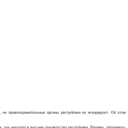
, но правоохранительные органы республики их игнорируют. Об этом
м, где находится высшее руководство республики. Видимо, обозревать