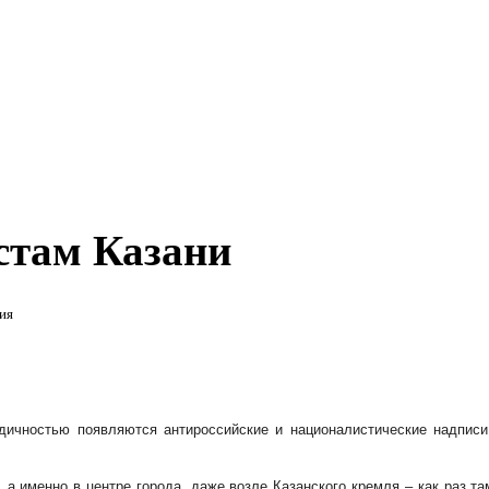
стам Казани
ия
дичностью появляются антироссийские и националистические надписи
 а именно в центре города, даже возле Казанского кремля – как раз та