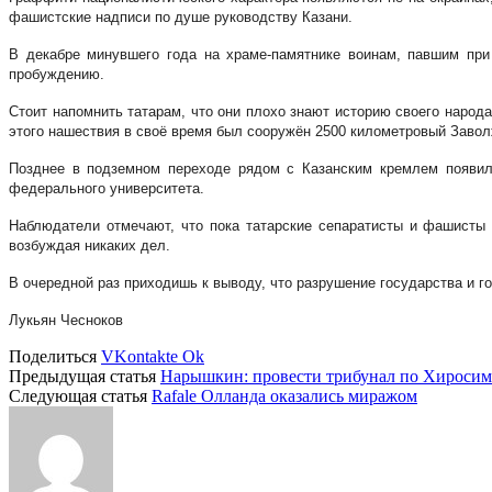
фашистские надписи по душе руководству Казани.
В декабре минувшего года на храме-памятнике воинам, павшим при
пробуждению.
Стоит напомнить татарам, что они плохо знают историю своего народа
этого нашествия в своё время был сооружён 2500 километровый Завол
Позднее в подземном переходе рядом с Казанским кремлем появил
федерального университета.
Наблюдатели отмечают, что пока татарские сепаратисты и фашисты 
возбуждая никаких дел.
В очередной раз приходишь к выводу, что разрушение государства и 
Лукьян Чесноков
Поделиться
VKontakte
Ok
Предыдущая статья
Нарышкин: провести трибунал по Хиросим
Следующая статья
Rafale Олланда оказались миражом