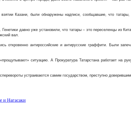
 взятии Казани, были обнаружены надписи, сообщавшие, что татары, 
. Генетики давно уже установили, что татары – это переселенцы из Ки
жский вал.
ись откровенно антироссийские и антирусские граффити. Были запеч
«прощупывают» ситуацию. А Прокуратура Татарстана работает на рук
госперевороты устраиваются самим государством, преступно доверивши
е и Нагасаки