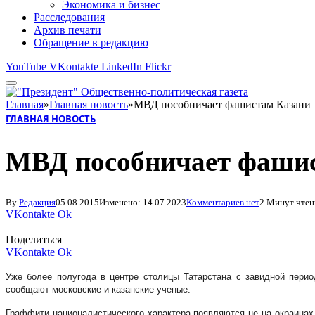
Экономика и бизнес
Расследования
Архив печати
Обращение в редакцию
YouTube
VKontakte
LinkedIn
Flickr
Главная
»
Главная новость
»
МВД пособничает фашистам Казани
ГЛАВНАЯ НОВОСТЬ
МВД пособничает фаши
By
Редакция
05.08.2015
Изменено:
14.07.2023
Комментариев нет
2 Минут чтен
VKontakte
Ok
Поделиться
VKontakte
Ok
Уже более полугода в центре столицы Татарстана с завидной перио
сообщают московские и казанские ученые.
Граффити националистического характера появляются не на окраинах,