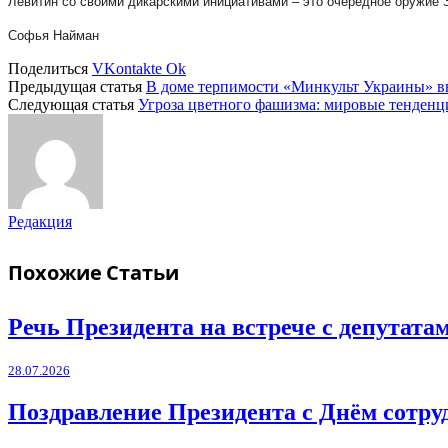
Левитин со своими дикарскими инициативами – это очередное оружие З
Софья Найман
Поделиться
VKontakte
Ok
Предыдущая статья
В доме терпимости «Минкульт Украины» в
Следующая статья
Угроза цветного фашизма: мировые тенденц
Редакция
Похожие
Статьи
Речь Президента на встрече с депутат
28.07.2026
Поздравление Президента с Днём сотру