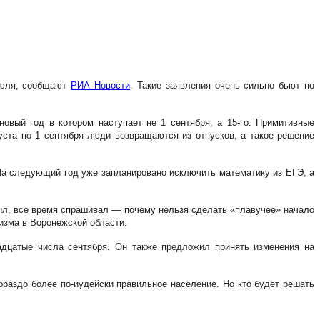
 июля, сообщают
РИА Новости
. Такие заявления очень сильно бьют по
овый год в котором наступает не 1 сентября, а 15-го. Примитивные
уста по 1 сентября люди возвращаются из отпусков, а такое решение
На следующий год уже запланировано исключить математику из ЕГЭ, а
 был, все время спрашивал — почему нельзя сделать «плавучее» начало
ризма в Воронежской области.
адцатые числа сентября. Он также предложил принять изменения на
ораздо более по-иудейски правильное население. Но кто будет решать