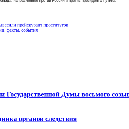
апада, направленное против России и против президента Путина.
ывесили прейскурант проституток
ии, факты, события
ами Государственной Думы восьмого созы
дника органов следствия