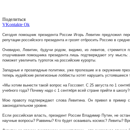
Поделиться
VKontakte
Ok
Сегодня помощник президента России Игорь Левитин предложил пере
репутации российского президента и грозят отбросить Россию в средне
Очевидно, Левитин, будучи родом, видимо, из левитов, стремится 
отшучивания помощника президента лишь подтверждают эту мысль: Ле
поможет увеличить турпоток на российские курорты.
Западные и прозападные политики, уже пролезшие и в окружение пре
теперь иудейские религиозные лоббисты хотят нарушить устоявшееся 
«Мы хотим вынести такой вопрос на Госсовет. С 25 августа по 1 сент
учебного года? Почему надо с 1 сентября всей стране прийти в школу
Мою правоту подтверждают слова Левитина. Он привел в пример ст
законодательном уровне.
Если российская власть, президент России Владимир Путин, не остан
научные вопросы? Раввины? Кто будет осваивать космос? Левиты? Вряд