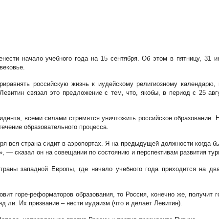
нести начало учебного года на 15 сентября. Об этом в пятницу, 31
вековье.
приравнять российскую жизнь к иудейскому религиозному календарю, н
витин связал это предложение с тем, что, якобы, в период с 25 авг
зидента, всеми силами стремятся уничтожить российское образование. 
течение образовательного процесса.
ября вся страна сидит в аэропортах. Я на предыдущей должности когда
?», — сказал он на совещании по состоянию и перспективам развития ту
раны западной Европы, где начало учебного года приходится на дв
овит горе-реформаторов образования, то Россия, конечно же, получит г
 ли. Их призвание – нести иудаизм (что и делает Левитин).