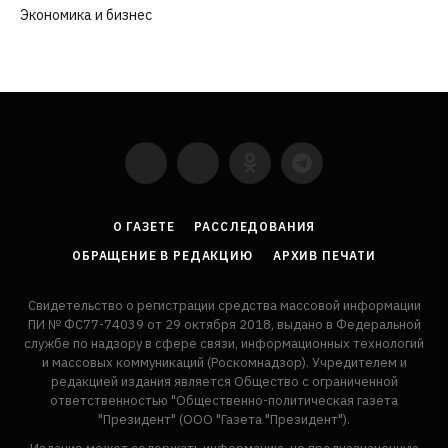
Экономика и бизнес
(252)
YouTube
VKontakte
LinkedIn
Flickr
О ГАЗЕТЕ
РАССЛЕДОВАНИЯ
ОБРАЩЕНИЕ В РЕДАКЦИЮ
АРХИВ ПЕЧАТИ
Свидетельство о регистрации средства массовой информации
ПИ № ФС77-74039 от 29 октября 2018, выдано в Федеральной
службе по надзору в сфере связи, информационных технологий
и массовых коммуникаций (Роскомнадзор). Учредителем и
редакцией издания является Общество с ограниченной
ответственностью "Общественно-политическая газета
"Президент" (ООО "Газета "Президент").