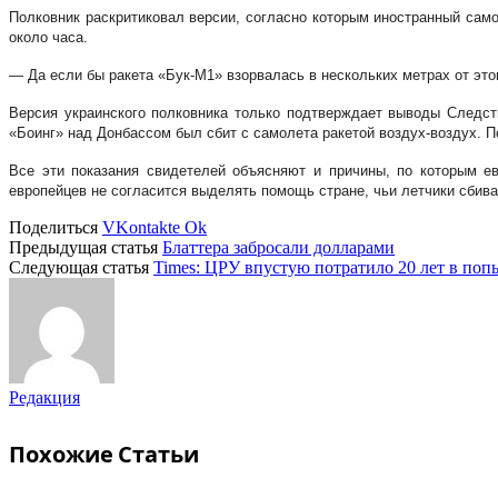
Полковник раскритиковал версии, согласно которым иностранный само
около часа.
— Да если бы ракета «Бук-М1» взорвалась в нескольких метрах от этог
Версия украинского полковника только подтверждает выводы Следст
«Боинг» над Донбассом был сбит с самолета ракетой воздух-воздух. По
Все эти показания свидетелей объясняют и причины, по которым ев
европейцев не согласится выделять помощь стране, чьи летчики сбив
Поделиться
VKontakte
Ok
Предыдущая статья
Блаттера забросали долларами
Следующая статья
Times: ЦРУ впустую потратило 20 лет в поп
Редакция
Похожие
Статьи