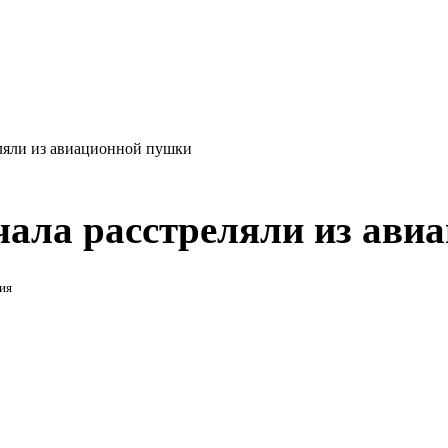
еляли из авиационной пушки
чала расстреляли из ави
ия