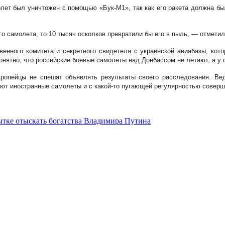
лет был уничтожен с помощью «Бук-М1», так как его ракета должна бы
о самолета, то 10 тысяч осколков превратили бы его в пыль, — отметил
венного комитета и секретного свидетеля с украинской авиабазы, кот
нятно, что российские боевые самолеты над Донбассом не летают, а у о
ропейцы не спешат объявлять результаты своего расследования. Вед
ают иностранные самолеты и с какой-то пугающей регулярностью совер
ытке отыскать богатства Владимира Путина