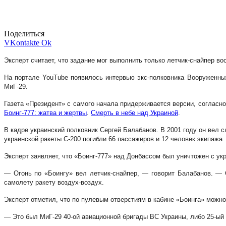
Поделиться
VKontakte
Ok
Эксперт считает, что задание мог выполнить только летчик-снайпер в
На портале YouTube появилось интервью экс-полковника Вооруженных
МиГ-29.
Газета «Президент» с самого начала придерживается версии, согласно
Боинг-777: жатва и жертвы
.
Смерть в небе над Украиной
.
В кадре украинский полковник Сергей Балабанов. В 2001 году он вел 
украинской ракеты С-200 погибли 66 пассажиров и 12 человек экипажа.
Эксперт заявляет, что «Боинг-777» над Донбассом был уничтожен с ук
— Огонь по «Боингу» вел летчик-снайпер, — говорит Балабанов. — О
самолету ракету воздух-воздух.
Эксперт отметил, что по пулевым отверстиям в кабине «Боинга» можно
— Это был МиГ-29 40-ой авиационной бригады ВС Украины, либо 25-ый