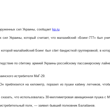
ооруженных сил Украины, сообщает
kp.ru
.
 сил Украины, который считает, что малазийский «Боинг-777» был унич
 которой малайзийский Боинг был сбит бандисткой группировкой, в кот
следствие по сбитому армией Украины российскому пассажирскому лайнер
раинского истребителя МиГ-29.
н приблизился на километр, поразил из пушки кабину летчиков, чтоб
 сказать, что использовалась 30-миллиметровая авиационная пушка с М
 истребительный полк, — заявил бывший полковник Балабанов.