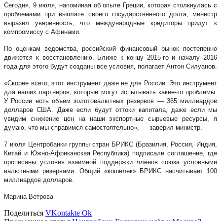
Сегодня, 9 июля, напоминая об опыте Греции, которая столкнулась с
проблемами при выплате своего государственного долга, министр
выразил уверенность, что международные кредиторы придут к
компромиссу с Афинами.
По оценкам ведомства, российский финансовый рынок постепенно
движется к восстановлению. Ближе к концу 2015-го и началу 2016
года для этого будут созданы все условия, полагает Антон Силуанов.
«Скорее всего, этот инструмент даже не для России. Это инструмент
для наших партнеров, которые могут испытывать какие-то проблемы.
У России есть объем золотовалютных резервов — 365 миллиардов
долларов США. Даже если будут оттоки капитала, даже если мы
увидим снижение цен на наши экспортные сырьевые ресурсы, я
думаю, что мы справимся самостоятельно», — заверил министр.
7 июля Центробанки группы стран БРИКС (Бразилия, Россия, Индия,
Китай и Южно-Африканская Республика) подписали соглашение, где
прописаны условия взаимной поддержки членов союза условными
валютными резервами. Общий «кошелек» БРИКС насчитывает 100
миллиардов долларов.
Марина Ветрова
Поделиться
VKontakte
Ok