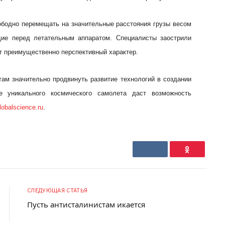
ободно перемещать на значительные расстояния грузы весом
щие перед летательным аппаратом. Специалисты заострили
ит преимущественно перспективный характер.
там значительно продвинуть развитие технологий в создании
е уникального космического самолета даст возможность
lobalscience.ru
.
VKontakte
Ok
СЛЕДУЮЩАЯ СТАТЬЯ
Пусть антисталинистам икается