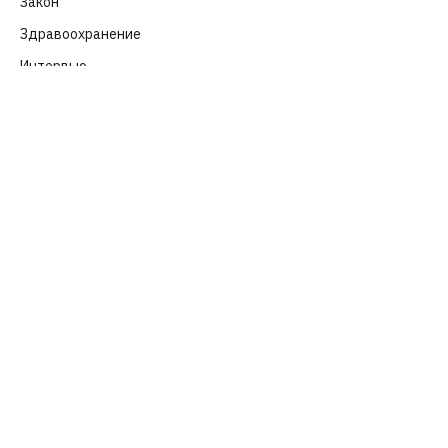
Закон
(318)
Здравоохранение
(83)
Интервью
(63)
История России
(39)
Культура
(261)
Новости президента
(329)
Образование и наука
(98)
Общество
(652)
От первого лица
(40)
Политика
(282)
Происшествия
(107)
Расследования
(91)
Спорт
(57)
Фотогалерея
(6)