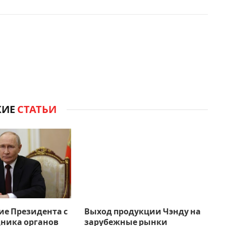
ЖИЕ
СТАТЬИ
ие Президента с
Выход продукции Чэнду на
дника органов
зарубежные рынки