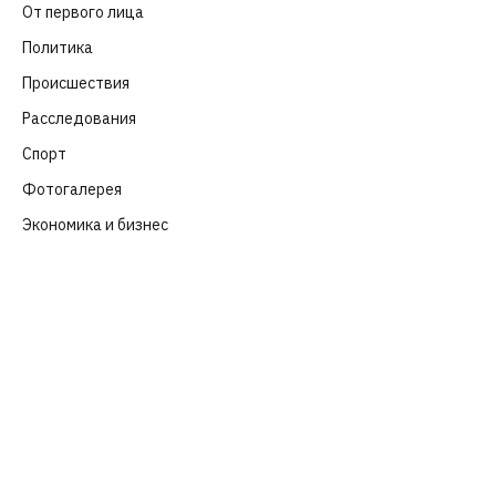
От первого лица
(40)
Политика
(282)
Происшествия
(107)
Расследования
(91)
Спорт
(57)
Фотогалерея
(6)
Экономика и бизнес
(252)