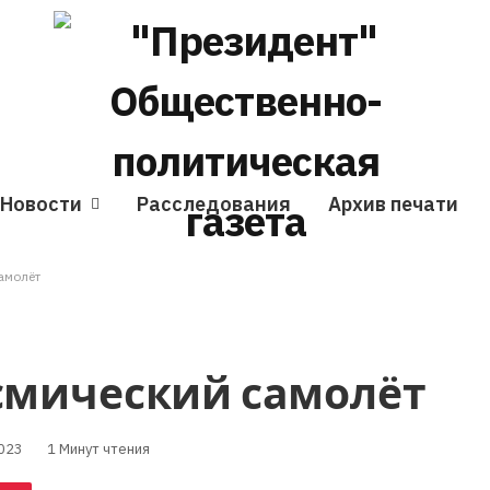
Новости
Расследования
Архив печати
амолёт
осмический самолёт
023
1 Минут чтения