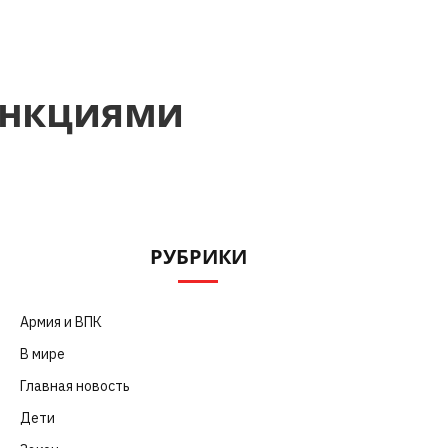
санкциями
РУБРИКИ
Армия и ВПК
(252)
В мире
(101)
Главная новость
(4 664)
Дети
(41)