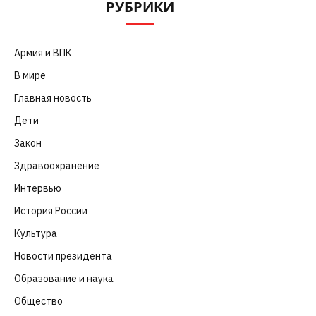
РУБРИКИ
Армия и ВПК
(252)
В мире
(101)
Главная новость
(4 664)
Дети
(41)
Закон
(318)
Здравоохранение
(83)
Интервью
(63)
История России
(39)
Культура
(261)
Новости президента
(329)
Образование и наука
(98)
Общество
(652)