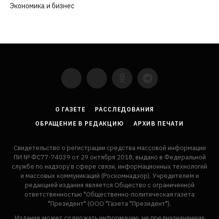
Экономика и бизнес
(252)
YouTube
VKontakte
LinkedIn
Flickr
О ГАЗЕТЕ
РАССЛЕДОВАНИЯ
ОБРАЩЕНИЕ В РЕДАКЦИЮ
АРХИВ ПЕЧАТИ
Свидетельство о регистрации средства массовой информации
ПИ № ФС77-74039 от 29 октября 2018, выдано в Федеральной
службе по надзору в сфере связи, информационных технологий
и массовых коммуникаций (Роскомнадзор). Учредителем и
редакцией издания является Общество с ограниченной
ответственностью "Общественно-политическая газета
"Президент" (ООО "Газета "Президент").
Издание может содержать информацию, не предназначенную