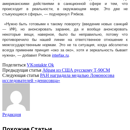
американскими действиями в санкционной сфере и тем, что
происходит в реальности, в окружающем мире. Это две не
стыкующиеся сферы», — подчеркнул Рябков.
«Нужно быть готовыми к такому повороту (введение новых санкций
— ИФ), но анонсировать заранее, да и вообще анонсировать
некоторые вещи, наверное, было бы неправильно, потому что
противоречило бы нашей линии на ответственное отношение к
межгосударственным нормам. Это не та ситуация, когда абсолютно
всегда применим принцип «око за око», хотя и зеркальность бывает
нужна», — добавил Рябков
interfax.ru
.
Поделиться
VKontakte
Ok
Предыдущая статья
Абрам из США русскому Т-90СМ
Следующая статья
РАН наградила медалью Ломоносова
исследователей «денисовца»
Редакция
Похожие
Статьи