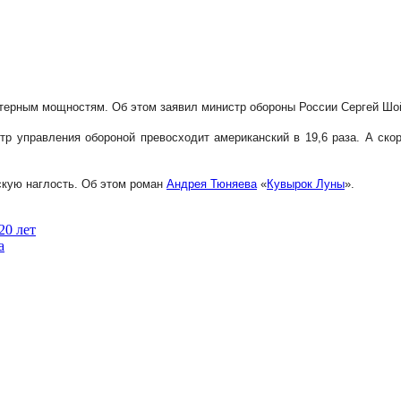
ютерным мощностям. Об этом заявил министр обороны России Сергей Шой
р управления обороной превосходит американский в 19,6 раза. А ско
кую наглость. Об этом роман
Андрея Тюняева
«
Кувырок Луны
».
20 лет
а