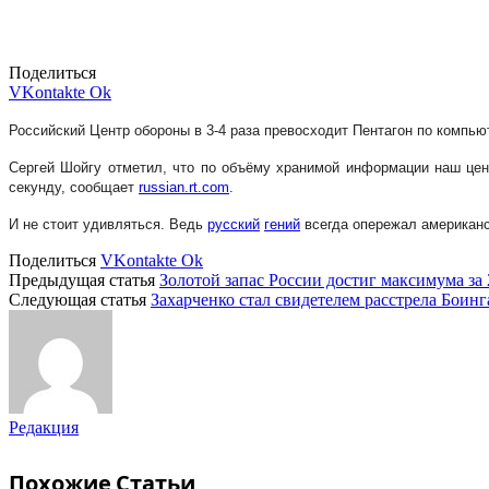
Поделиться
VKontakte
Ok
Российский Центр обороны в 3-4 раза превосходит Пентагон по компь
Сергей Шойгу отметил, что по объёму хранимой информации наш цент
секунду, сообщает
russian.rt.com
.
И не стоит удивляться. Ведь
русский
гений
всегда опережал американс
Поделиться
VKontakte
Ok
Предыдущая статья
Золотой запас России достиг максимума за 
Следующая статья
Захарченко стал свидетелем расстрела Боинг
Редакция
Похожие
Статьи