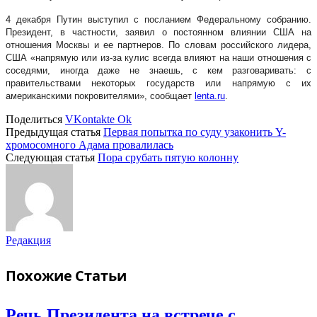
4 декабря Путин выступил с посланием Федеральному собранию.
Президент, в частности, заявил о постоянном влиянии США на
отношения Москвы и ее партнеров. По словам российского лидера,
США «напрямую или из-за кулис всегда влияют на наши отношения с
соседями, иногда даже не знаешь, с кем разговаривать: с
правительствами некоторых государств или напрямую с их
американскими покровителями», сообщает
lenta.ru
.
Поделиться
VKontakte
Ok
Предыдущая статья
Первая попытка по суду узаконить Y-
хромосомного Адама провалилась
Следующая статья
Пора срубать пятую колонну
Редакция
Похожие
Статьи
Речь Президента на встрече с