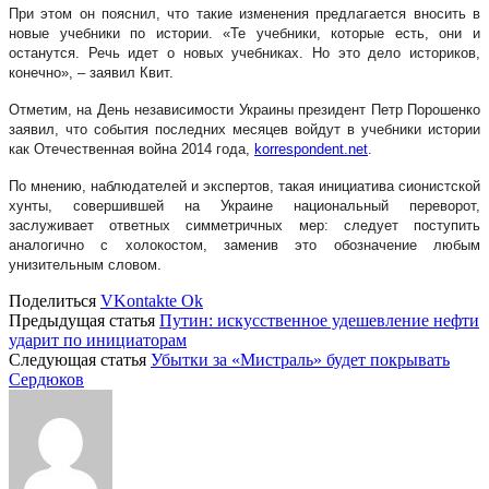
При этом он пояснил, что такие изменения предлагается вносить в
новые учебники по истории. «Те учебники, которые есть, они и
останутся. Речь идет о новых учебниках. Но это дело историков,
конечно», – заявил Квит.
Отметим, на День независимости Украины президент Петр Порошенко
заявил, что события последних месяцев войдут в учебники истории
как Отечественная война 2014 года,
korrespondent.net
.
По мнению, наблюдателей и экспертов, такая инициатива сионистской
хунты, совершившей на Украине национальный переворот,
заслуживает ответных симметричных мер: следует поступить
аналогично с холокостом, заменив это обозначение любым
унизительным словом.
Поделиться
VKontakte
Ok
Предыдущая статья
Путин: искусственное удешевление нефти
ударит по инициаторам
Следующая статья
Убытки за «Мистраль» будет покрывать
Сердюков